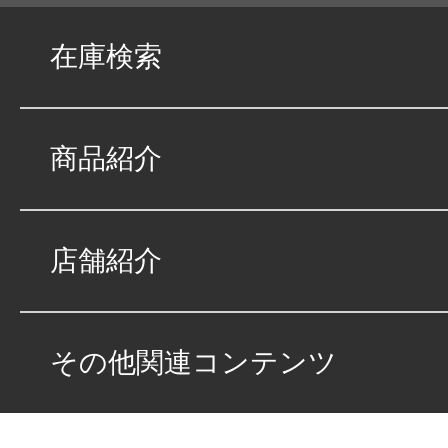
提供する旨の同意を得た場合に限る。）
在庫検索
２．ORIXが保有するお客さまの個人情報は、
各社およびORIXのレンタカー事業、中古車
商品紹介
各社と共同利用することがあります。共同利
とおりです。
〔オリックスグループ各社の利用目的〕
店舗紹介
①オリックスグループ各社における債権、資
営上必要な各種の管理を行うため。
②お客さまによりよい商品、サービスを提供
その他関連コンテンツ
めのマーケティング分析や商品・サービス開
③オリックスグループ各社の取り扱う商品・