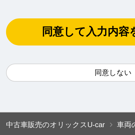
④ORIXおよびオリックスグループ各社なら
介、各種の商品・サービスのご紹介をダイレ
よりご案内するため。
同意して入力内容
⑤お客さまによりよい商品、サービスを提供
開発・改善のため。
⑥お客さまによりご満足をいただくためのマ
ため。
同意しない
⑦ORIXにおいて経営上必要な各種の管理を
⑧オリックスグループ各社およびORIXのレ
業のフランチャイジー各社との共同利用のた
⑨与信事業に際して個人情報を加盟する個人
中古車販売のオリックスU-car
車両
等、適切な業務の遂行に必要な範囲で第三者