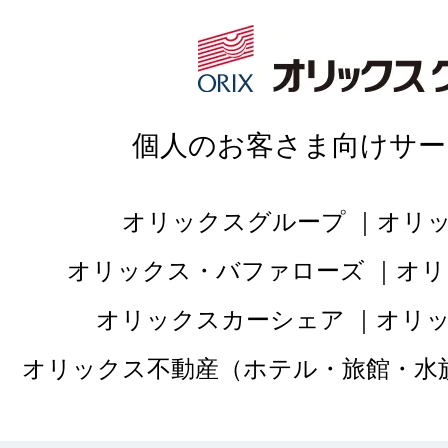
スの事業」
（
https://www.orix.co.jp/grp/company/about/b
認ください。）のご紹介・ご提案のため。
〔フランチャイジー各社の利用目的〕
個人のお客さま向けサー
フランチャイジー各社の店舗におけるお客さ
へのフランチャイジー各社からのご提案など
オリックスグループ
オリ
適切な対応を行うため。
オリックス・バファローズ
オリ
オリックスカーシェア
オリ
３．ORIXは、個人情報の取扱いについて、
ます。
オリックス不動産（ホテル・旅館・水
ORIXのプライバシーポリシーはこちら：
https://www.orix.co.jp/auto/privacy.html