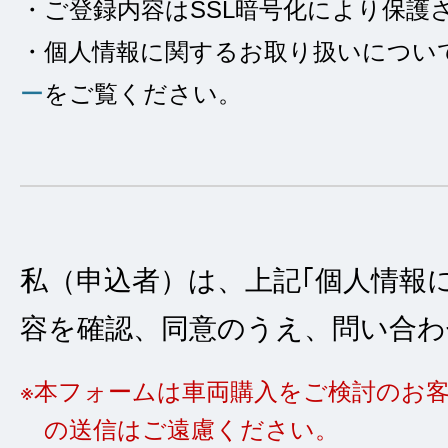
・ご登録内容はSSL暗号化により保護
の他保険商品の販売、自動車等の販売、買取
・個人情報に関するお取り扱いについ
などのORIXの事業（事業内容はウェブサイ
ー
をご覧ください。
（
https://www.orix.co.jp/auto
）をご確認くだ
からのお申し込み、お客さまへのORIXから
談にあたり、適切な対応を行うため。
②自動車等のリース・クレジット・割賦売買
引）の場合の審査を行うため、ならびにお客
私（申込者）は、上記｢個人情報
適切な判断や対応を行うため。
容を確認、同意のうえ、問い合わ
③お客さまとのご契約について、ORIXにお
に行うため。また、ご契約の終了後において
本フォームは車両購入をご検討のお
より必要となる管理を適切に行うため。
の送信はご遠慮ください。