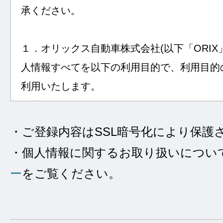
承ください。
１．オリックス自動車株式会社(以下「ORIX
人情報すべてを以下の利用目的で、利用目的
利用いたします。
〔利用目的〕
①自動車等のリース・クレジット・レンタル
・ご登録内容はSSL暗号化により保護
の他保険商品の販売、自動車等の販売、買取
・個人情報に関するお取り扱いについ
などのORIXの事業（事業内容はウェブサイ
ー
をご覧ください。
（
https://www.orix.co.jp/auto
）をご確認くだ
からのお申し込み、お客さまへのORIXから
談にあたり、適切な対応を行うため。