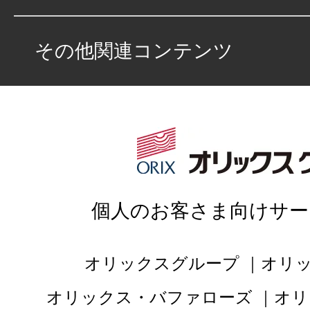
とおりです。
〔オリックスグループ各社の利用目的〕
その他関連コンテンツ
①オリックスグループ各社における債権、資
営上必要な各種の管理を行うため。
②お客さまによりよい商品、サービスを提供
めのマーケティング分析や商品・サービス開
③オリックスグループ各社の取り扱う商品・
スの事業」
個人のお客さま向けサー
（
https://www.orix.co.jp/grp/company/about/b
認ください。）のご紹介・ご提案のため。
オリックスグループ
オリ
〔フランチャイジー各社の利用目的〕
フランチャイジー各社の店舗におけるお客さ
オリックス・バファローズ
オリ