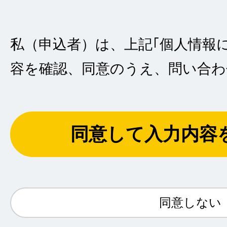
②自動車等のリース・クレジット・割賦売買
引）の場合の審査を行うため、ならびにお客
私（申込者）は、上記｢個人情報
適切な判断や対応を行うため。
容を確認、同意のうえ、問い合わ
③お客さまとのご契約について、ORIXにお
に行うため。また、ご契約の終了後において
より必要となる管理を適切に行うため。
同意して入力内容
④ORIXおよびオリックスグループ各社なら
介、各種の商品・サービスのご紹介をダイレ
よりご案内するため。
⑤お客さまによりよい商品、サービスを提供
同意しない
開発・改善のため。
⑥お客さまによりご満足をいただくためのマ