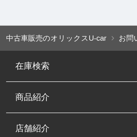
ため。
⑦ORIXにおいて経営上必要な各種の管理を
⑧オリックスグループ各社およびORIXのレ
中古車販売のオリックスU-car
お問
業のフランチャイジー各社との共同利用のた
⑨与信事業に際して個人情報を加盟する個人
在庫検索
等、適切な業務の遂行に必要な範囲で第三者
提供する旨の同意を得た場合に限る。）
商品紹介
２．ORIXが保有するお客さまの個人情報は、
各社およびORIXのレンタカー事業、中古車
店舗紹介
各社と共同利用することがあります。共同利