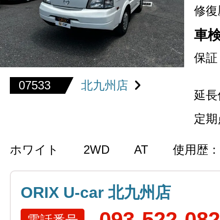
修復
車
保証
07533
北九州店
延長
定期
ホワイト
2WD
AT
使用歴：
ORIX U-car 北九州店
093-522-08
電話番号