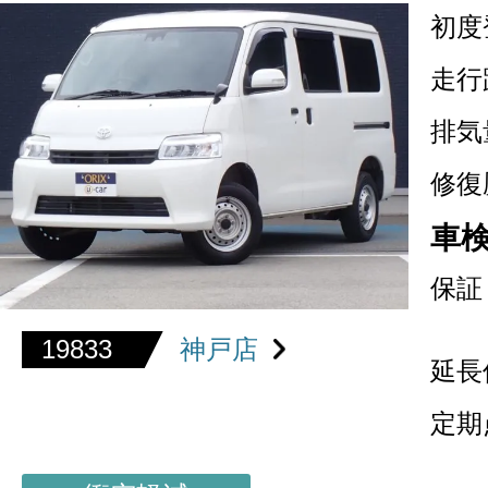
初度
走行
排気
修復
車
保証
19833
神戸店
延長
定期