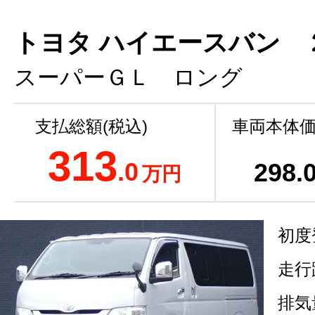
トヨタ ハイエースバン 
スーパーＧＬ ロング
支払総額(税込)
車両本体価
313
.0
298
.
万円
初度
走行
排気