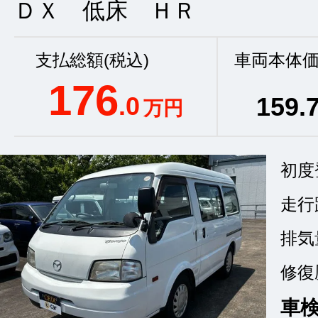
ＤＸ 低床 ＨＲ
支払総額(税込)
車両本体価
176
.0
159
.
万円
初度
走行
排気
修復
車