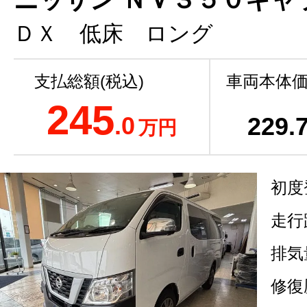
ＤＸ 低床 ロング
支払総額(税込)
車両本体価
245
.0
229
.
万円
初度
走行
排気
修復