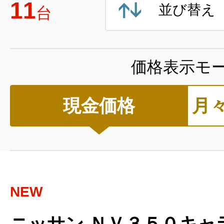
11
並び替え
台
価格表示モ
現金価格
月
NEW
ニッサン ＮＶ３５０キャラ