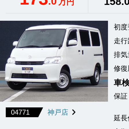
.0
158
.
万円
初度
走行
排気
修復
車
保証
04771
神戸店
延長