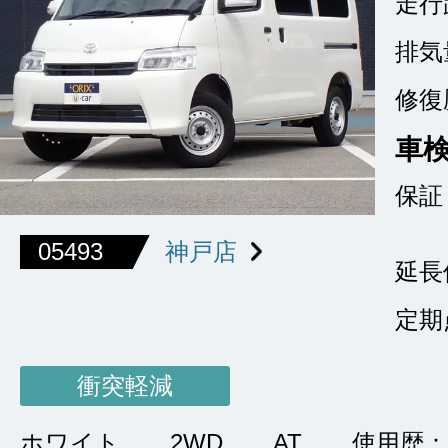
走行
排気
修復
車
保証
05493
神戸店
延長
定期
衝突軽減
ホワイト
2WD
AT
使用歴：