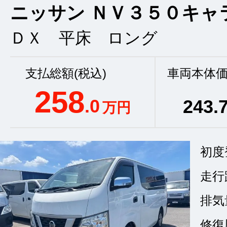
ニッサン ＮＶ３５０キャ
ＤＸ 平床 ロング
支払総額(税込)
車両本体価
258
.0
243
.
万円
初度
走行
排気
修復