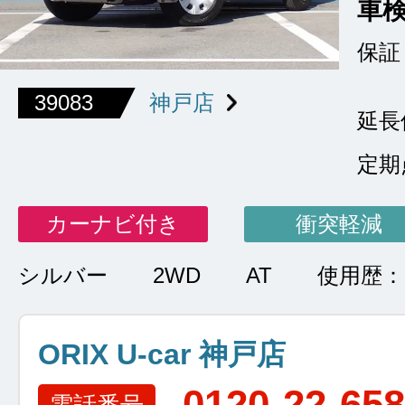
車
保証
39083
神戸店
延長
定期
カーナビ付き
衝突軽減
シルバー
2WD
AT
使用歴：
ORIX U-car 神戸店
0120-22-65
電話番号