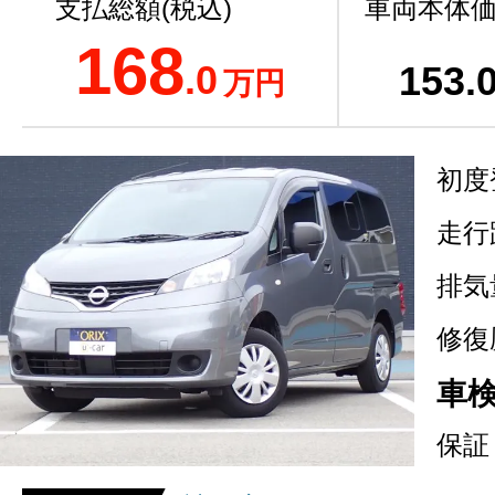
支払総額(税込)
車両本体価
168
.0
153
.
万円
初度
走行
排気
修復
車
保証