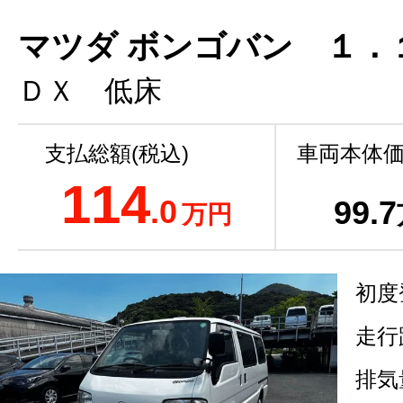
マツダ ボンゴバン １．
ＤＸ 低床
支払総額(税込)
車両本体価
114
.0
99
.7
万円
初度
走行
排気