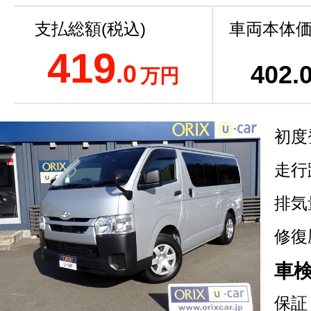
支払総額(税込)
車両本体価
419
.0
402
.
万円
初度
走行
排気
修復
車
保証