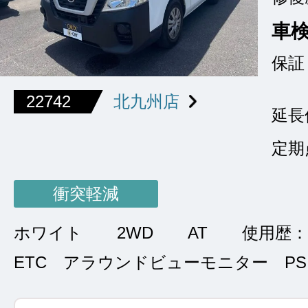
車
保証
22742
北九州店
延長
定期
衝突軽減
ホワイト
2WD
AT
使用歴：
ETC アラウンドビューモニター PS