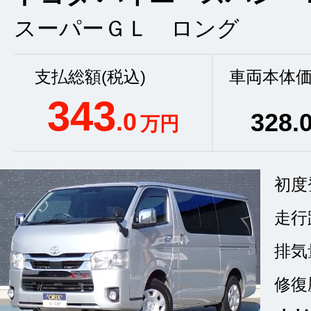
スーパーＧＬ ロング
支払総額(税込)
車両本体価
343
.0
328
.
万円
初度
走行
排気
修復