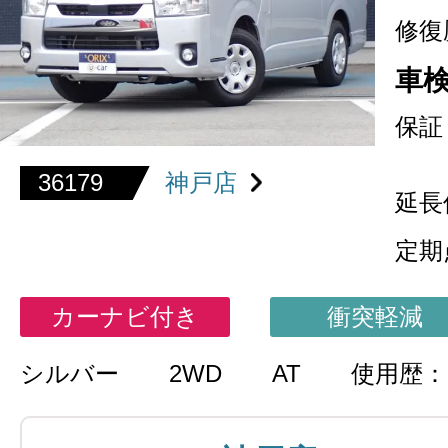
修復
車
保証
36179
神戸店
延長
定期
カーナビ付き
衝突軽減
シルバー
2WD
AT
使用歴：