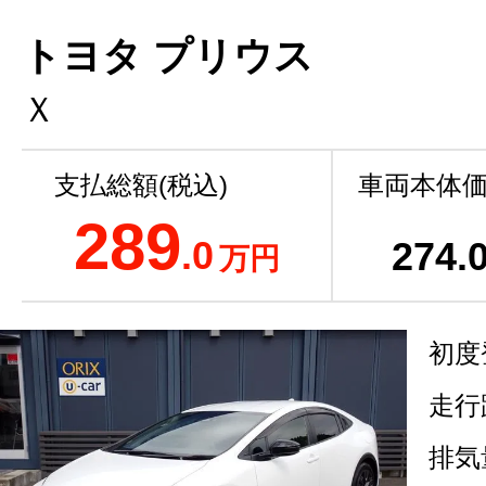
トヨタ プリウス
Ｘ
支払総額(税込)
車両本体価
289
.0
274
.
万円
初度
走行
排気