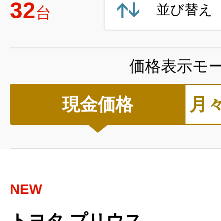
32
並び替え
台
価格表示モ
現金価格
月
NEW
トヨタ プリウス