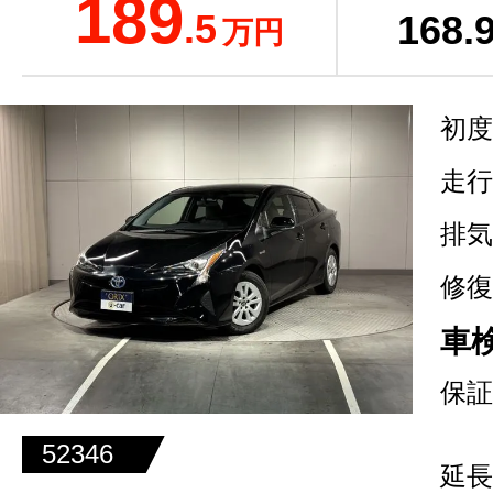
189
.5
168
.
万円
初度
走行
排気
修復
車
保証
52346
延長