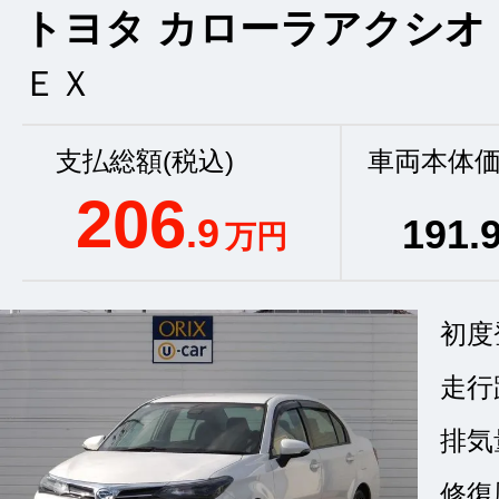
トヨタ カローラアクシオ
ＥＸ
支払総額(税込)
車両本体価
206
.9
191
.
万円
初度
走行
排気
修復