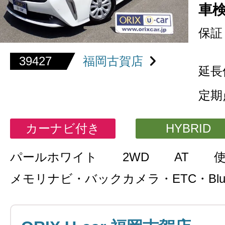
車
保証
39427
福岡古賀店
延長
定期
カーナビ付き
HYBRID
パールホワイト
2WD
AT
メモリナビ・バックカメラ・ETC・Bluet