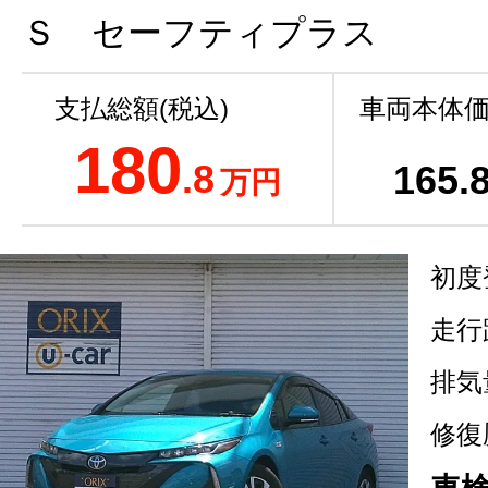
Ｓ セーフティプラス
支払総額(税込)
車両本体価
180
.8
165
.
万円
初度
走行
排気
修復