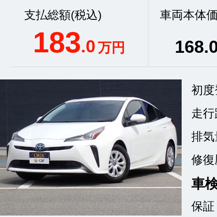
支払総額(税込)
車両本体価
183
.0
168
.
万円
初度
走行
排気
修復
車
保証