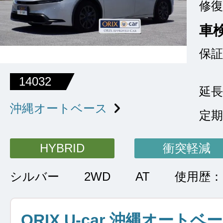
修復
車
保証
14032
延長
沖縄オートベース
定期
HYBRID
衝突軽減
シルバー
2WD
AT
使用歴
ORIX U-car 沖縄オートベ