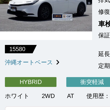
修復
車
保証
15580
延長
沖縄オートベース
定期
HYBRID
衝突軽減
ホワイト
2WD
AT
使用歴