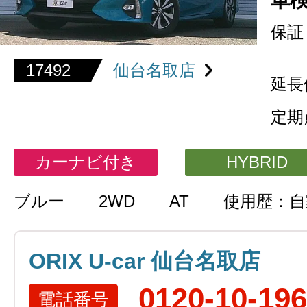
車
保証
17492
仙台名取店
延長
定期
カーナビ付き
HYBRID
ブルー
2WD
AT
使用歴：自
ORIX U-car 仙台名取店
0120-10-19
電話番号