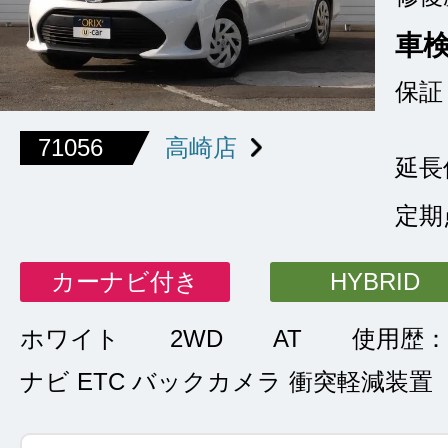
車
保証
71056
高崎店
延長
定期
カーナビ付き
HYBRID
ホワイト
2WD
AT
使用歴：
ナビ ETC バックカメラ 衝突軽減装置