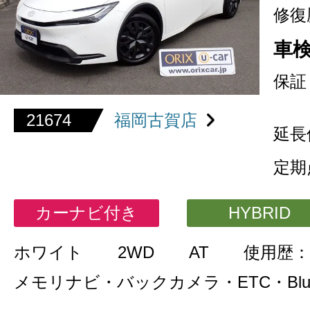
修復
車
保証
21674
福岡古賀店
延長
定期
カーナビ付き
HYBRID
ホワイト
2WD
AT
使用歴：
メモリナビ・バックカメラ・ETC・Bluet