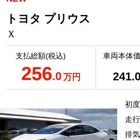
トヨタ プリウス
Ｘ
支払総額(税込)
車両本体価
256
.0
241
.
万円
初度
走行
排気