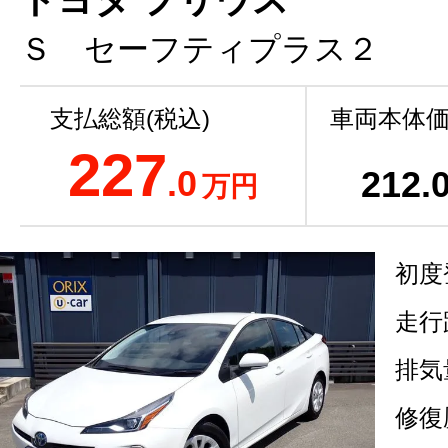
Ｓ セーフティプラス２
支払総額(税込)
車両本体価
227
.0
212
.
万円
初度
走行
排気
修復