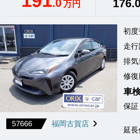
191
.0
176
.
万円
初度
走行
排気
修復
車
保証
57666
福岡古賀店
延長