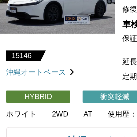
修復
車
保証
15146
延長
沖縄オートベース
定期
HYBRID
衝突軽減
ホワイト
2WD
AT
使用歴