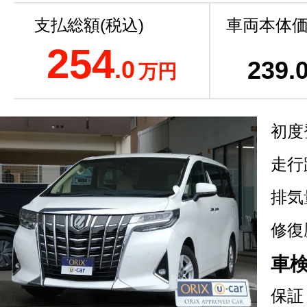
支払総額(税込)
車両本体価
254
.0
239
.
万円
初度
走行
排気
修復
車
保証