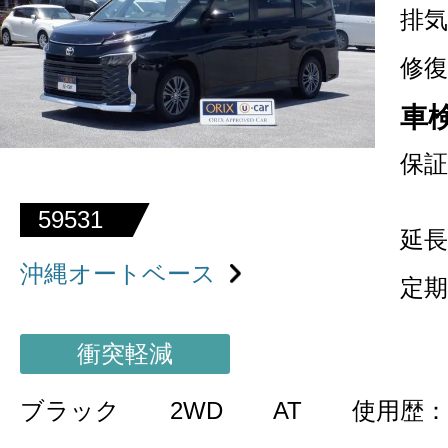
排気
修復
車
保証
59531
延長
沖縄オートベース
定期
衝突軽減
ブラック
2WD
AT
使用歴