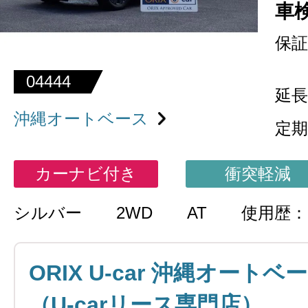
車
保証
04444
延長
沖縄オートベース
定期
カーナビ付き
衝突軽減
シルバー
2WD
AT
使用歴
ORIX U-car 沖縄オートベ
（U-carリース専門店）