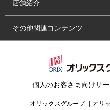
店舗紹介
とても良い。
その他関連コンテンツ
★★★★★
5
nagi
点
総合評価
販売店の評価
接客：
5
｜ 雰囲
2021/11/15
個人のお客さま向けサー
品質：
5
｜ 説明：
オリックスグループ
オリ