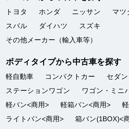
トヨタ
ホンダ
ニッサン
マツ
スバル
ダイハツ
スズキ
対応の良さ
★★★★
★
その他メーカー（輸入車等）
4
ジボリ
点
ボディタイプから中古車を探す
総合評価
販売店の評価
軽自動車
コンパクトカー
セダン
接客：
3
｜ 雰囲
2024/04/21
ステーションワゴン
ワゴン・ミニ
問合せ：
5
｜ 説
軽バン<商用>
軽箱バン<商用>
軽
ライトバン<商用>
箱バン(1BOX)<
契約時に伝えられた