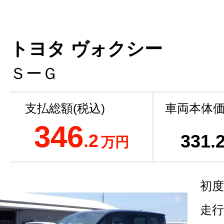
トヨタ ヴォクシー
ＳーＧ
支払総額(税込)
車両本体価
346
.2
331
.
万円
初度
走行