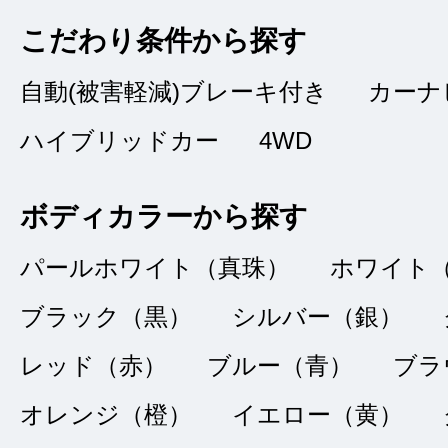
納車されました。そ
こだわり条件から探す
にも（電話）快よく
自動(被害軽減)ブレーキ付き
カーナ
ハイブリッドカー
4WD
ボディカラーから探す
タイトルなし
★★★★★
5
パールホワイト（真珠）
ホワイト
ニックネーム
点
ブラック（黒）
シルバー（銀）
総合評価
販売店の評価
レッド（赤）
ブルー（青）
ブラ
オレンジ（橙）
イエロー（黄）
接客：
5
｜ 雰囲
2022/07/24