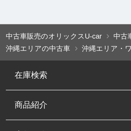
5
タカ
点
総合評価
販売店の評価
中古車販売のオリックスU-car
中古
接客：
5
｜ 雰囲
2022/06/12
沖縄エリアの中古車
沖縄エリア・
品質：
5
｜ 説明：
在庫検索
担当者の方の対応や
車両の価格も大変リ
商品紹介
の状態も良く、次回
した。