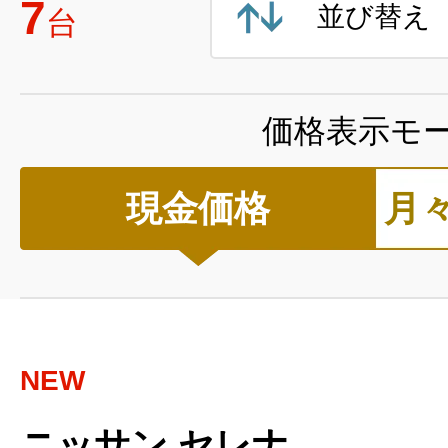
7
並び替え
台
価格表示モ
現金価格
月
NEW
ニッサン セレナ