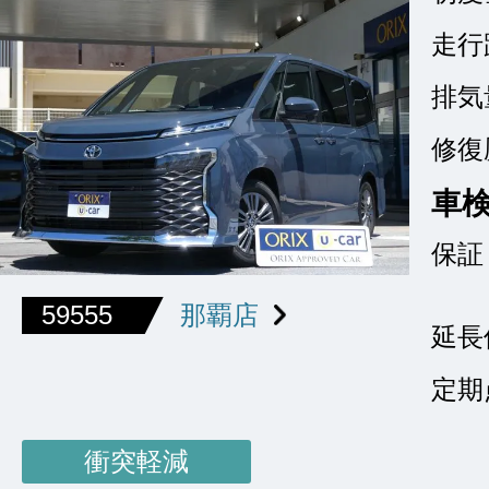
走行
排気
修復
車
保証
59555
那覇店
延長
定期
衝突軽減