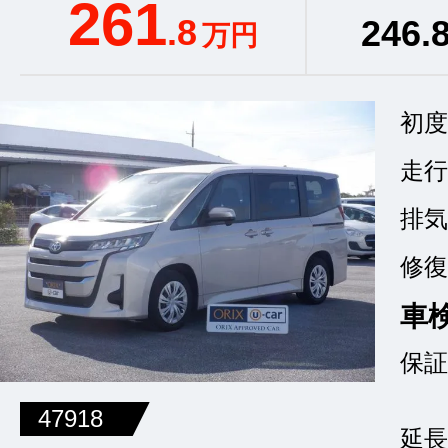
261
.8
246
.
万円
初度
走行
排気
修復
車
保証
47918
延長