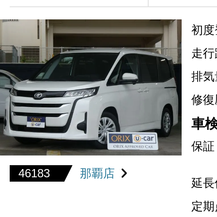
初度
走行
排気
修復
車
保証
46183
那覇店
延長
定期