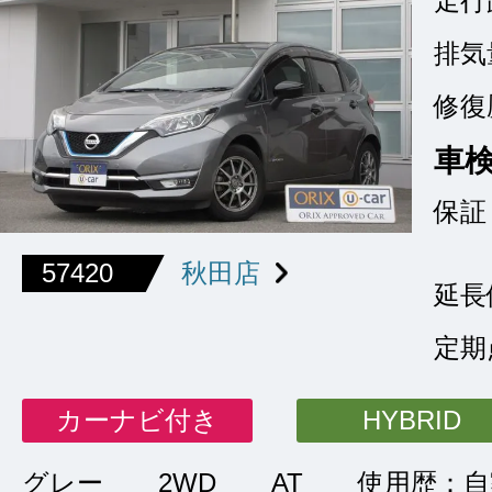
走行
排気
修復
車
保証
57420
秋田店
延長
定期
カーナビ付き
HYBRID
グレー
2WD
AT
使用歴：自