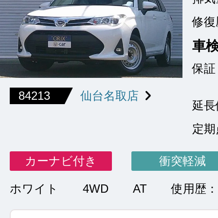
修復
車
保証
84213
仙台名取店
延長
定期
カーナビ付き
衝突軽減
ホワイト
4WD
AT
使用歴：