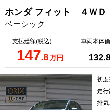
ホンダ フィット ４ＷＤ
ベーシック
支払総額(税込)
車両本体価
147
.8
132
.
万円
初度
走行
排気