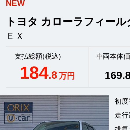
NEW
トヨタ カローラフィール
ＥＸ
支払総額(税込)
車両本体価
184
.8
169
.
万円
初度
走行
排気