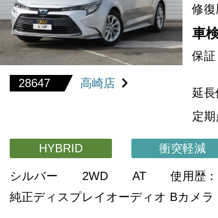
修復
車
保証
28647
高崎店
延長
定期
HYBRID
衝突軽減
シルバー
2WD
AT
使用歴：
純正ディスプレイオーディオ Bカメラ 