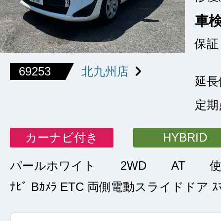
車
保証
69253
北九州店
延長
定期
カーナビ付き
HYBRID
パールホワイト
2WD
AT
ﾅﾋﾞ Bｶﾒﾗ ETC 両側電動スライドドア ｽﾏ