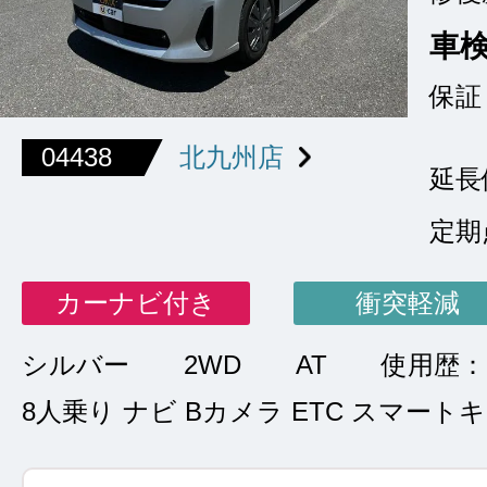
車
保証
04438
北九州店
延長
定期
カーナビ付き
衝突軽減
シルバー
2WD
AT
使用歴
8人乗り ナビ Bカメラ ETC スマート