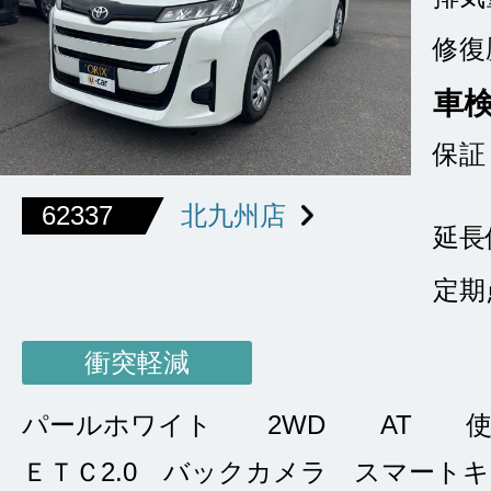
修復
車
保証
62337
北九州店
延長
定期
衝突軽減
パールホワイト
2WD
AT
ＥＴＣ2.0 バックカメラ スマート