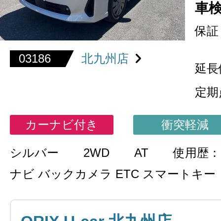
車
保証
03186
北九州店
延長
定期
カーナビ付き
衝突軽減
シルバー
2WD
AT
使用歴
ナビ バックカメラ ETC スマートキー