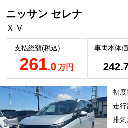
ニッサン セレナ
ＸＶ
支払総額(税込)
車両本体価
261
.0
242
.
万円
初度
走行
排気