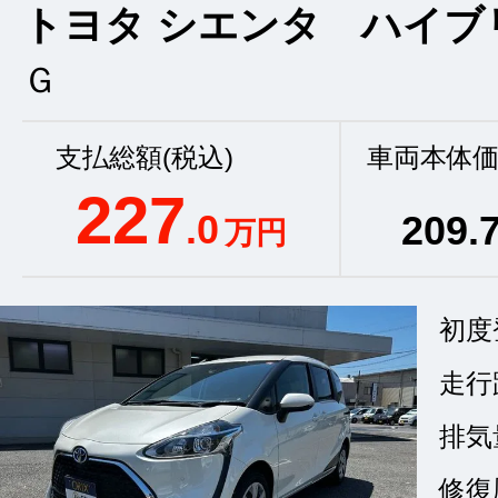
トヨタ シエンタ ハイブ
Ｇ
支払総額(税込)
車両本体価
227
.0
209
.
万円
初度
走行
排気
修復