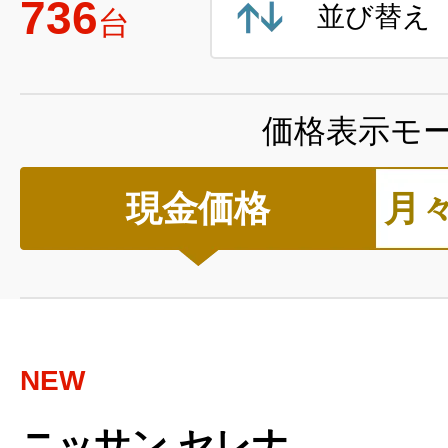
736
並び替え
台
価格表示モ
現金価格
月
NEW
ニッサン セレナ