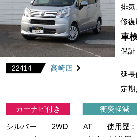
排気
修復
車
保証
22414
高崎店
延長
定期
カーナビ付き
衝突軽減
シルバー
2WD
AT
使用歴：