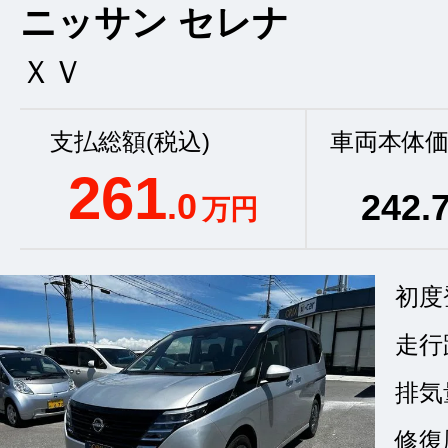
ニッサン セレナ
ＸＶ
支払総額(税込)
車両本体価
261
.0
242
.
万円
初度
走行
排気
修復