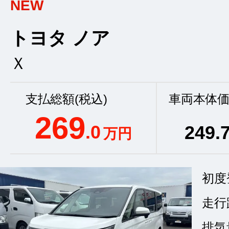
NEW
トヨタ ノア
Ｘ
支払総額(税込)
車両本体価
269
.0
249
.
万円
初度
走行
排気