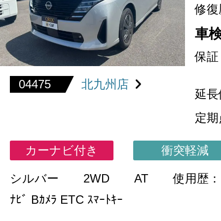
修復
車
保証
04475
北九州店
延長
定期
カーナビ付き
衝突軽減
シルバー
2WD
AT
使用歴
ﾅﾋﾞ Bｶﾒﾗ ETC ｽﾏｰﾄｷｰ