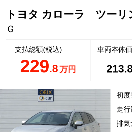
トヨタ カローラ ツーリン
Ｇ
支払総額(税込)
車両本体価
229
.8
213
.
万円
初度
走行
排気