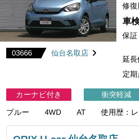
修復
車
保証
03666
仙台名取店
延長
定期
カーナビ付き
衝突軽減
ブルー
4WD
AT
使用歴：