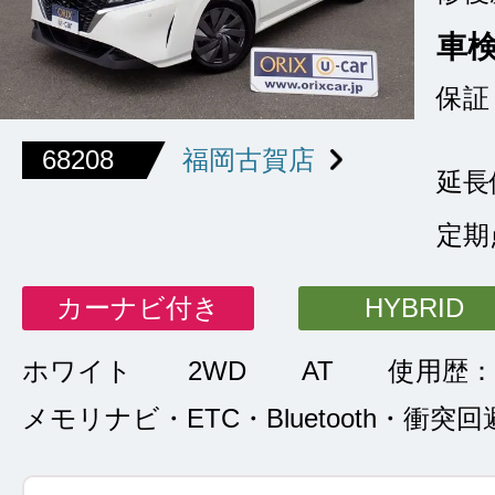
車
保証
68208
福岡古賀店
延長
定期
カーナビ付き
HYBRID
ホワイト
2WD
AT
使用歴：
メモリナビ・ETC・Bluetooth・衝突