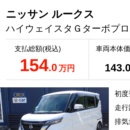
ニッサン ルークス
ハイウェイスタＧターボプロ
支払総額(税込)
車両本体価
154
.0
143
.
万円
初度
走行
排気