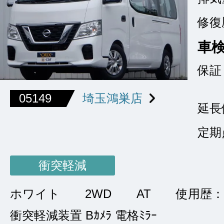
修復
車
保証
05149
埼玉鴻巣店
延長
定期
衝突軽減
ホワイト
2WD
AT
使用歴：
衝突軽減装置 Bｶﾒﾗ 電格ﾐﾗｰ