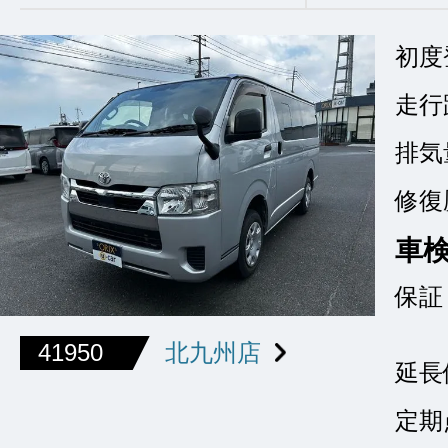
初度
走行
排気
修復
車
保証
41950
北九州店
延長
定期