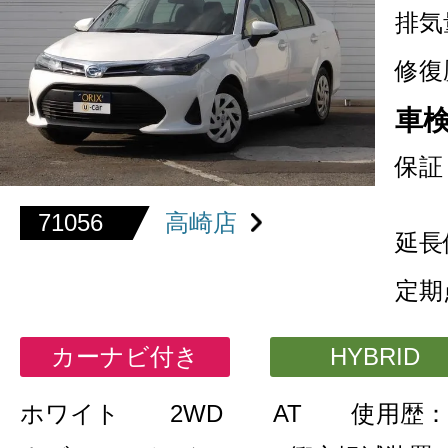
排気
修復
車
保証
71056
高崎店
延長
定期
カーナビ付き
HYBRID
ホワイト
2WD
AT
使用歴：