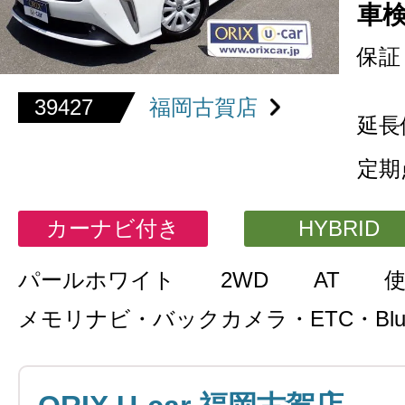
車
保証
39427
福岡古賀店
延長
定期
カーナビ付き
HYBRID
パールホワイト
2WD
AT
メモリナビ・バックカメラ・ETC・Bluet