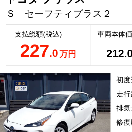
Ｓ セーフティプラス２
支払総額(税込)
車両本体価
227
.0
212
.
万円
初度
走行
排気
修復