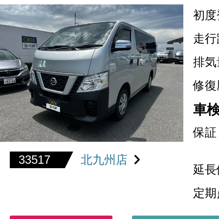
初度
走行
排気
修復
車
保証
33517
北九州店
延長
定期