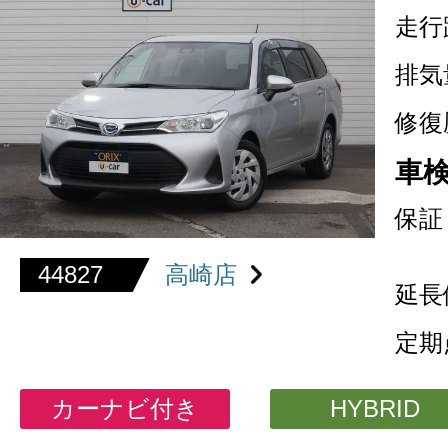
走行
排気
修復
車
保証
44827
高崎店
延長
定期
カーナビ付き
HYBRID