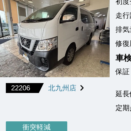
初度
走行
排気
修復
車
保証
22206
北九州店
延長
定期
衝突軽減