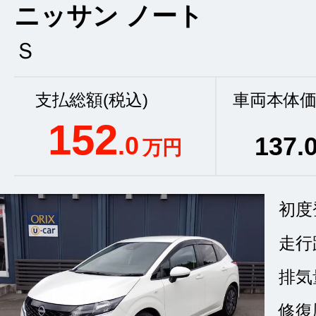
ニッサン ノート
Ｓ
支払総額(税込)
車両本体価
152
.0
137
.
万円
初度
走行
排気
修復