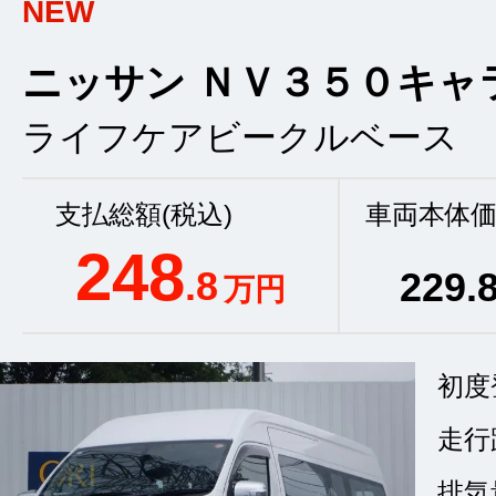
NEW
ニッサン ＮＶ３５０キャ
ライフケアビークルベース
支払総額(税込)
車両本体価
248
.8
229
.
万円
初度
走行
排気