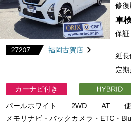
修復
車
保証
27207
福岡古賀店
延長
定期
カーナビ付き
HYBRID
パールホワイト
2WD
AT
メモリナビ・バックカメラ・ETC・Bluet