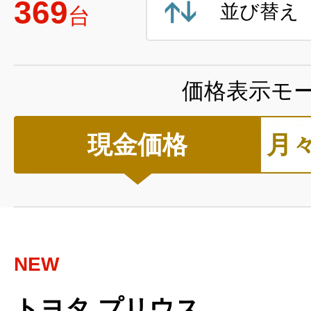
369
並び替え
台
価格表示モ
現金価格
月
NEW
トヨタ プリウス