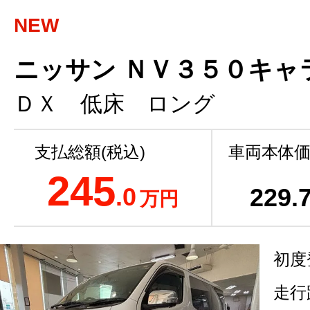
NEW
ニッサン ＮＶ３５０キャラ
ＤＸ 低床 ロング
支払総額(税込)
車両本体価
245
.0
229
.
万円
初度
走行