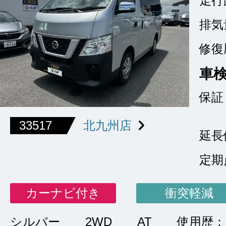
走行
排気
修復
車
保証
33517
北九州店
延長
定期
カーナビ付き
衝突軽減
シルバー
2WD
AT
使用歴：