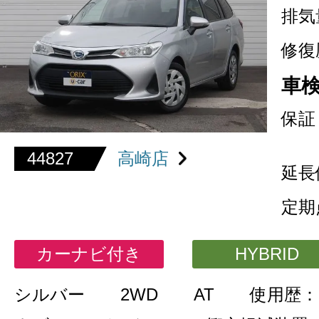
排気
修復
車
保証
44827
高崎店
延長
定期
カーナビ付き
HYBRID
シルバー
2WD
AT
使用歴：