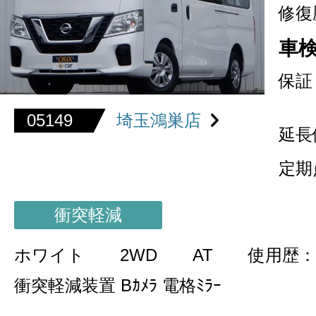
修復
車
保証
05149
埼玉鴻巣店
延長
定期
衝突軽減
ホワイト
2WD
AT
使用歴：
衝突軽減装置 Bｶﾒﾗ 電格ﾐﾗｰ