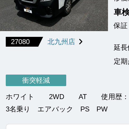
車
保証
27080
北九州店
延長
定期
衝突軽減
ホワイト
2WD
AT
使用歴：
3名乗り エアバック PS PW