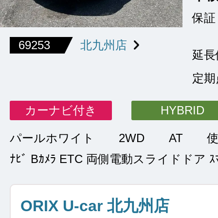
保証
69253
北九州店
延長
定期
カーナビ付き
HYBRID
パールホワイト
2WD
AT
ﾅﾋﾞ Bｶﾒﾗ ETC 両側電動スライドドア ｽﾏ
ORIX U-car 北九州店