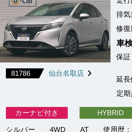
走行
排気
修復
車
保証
81786
仙台名取店
延長
定期
カーナビ付き
HYBRID
シルバー
4WD
AT
使用歴