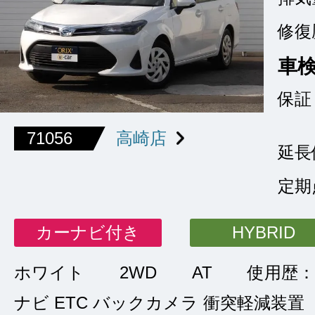
修復
車
保証
71056
高崎店
延長
定期
カーナビ付き
HYBRID
ホワイト
2WD
AT
使用歴：
ナビ ETC バックカメラ 衝突軽減装置