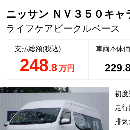
ニッサン ＮＶ３５０キャ
ライフケアビークルベース
支払総額(税込)
車両本体価
248
.8
229
.
万円
初度
走行
排気