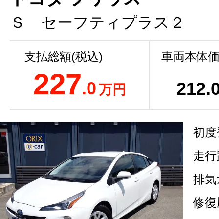
Ｓ セーフティプラス２
支払総額(税込)
車両本体価
227
.0
212
.
万円
初度
走行
排気
修復