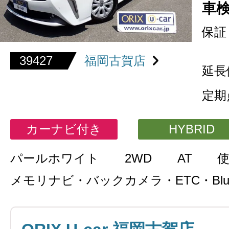
車
保証
39427
福岡古賀店
延長
定期
カーナビ付き
HYBRID
パールホワイト
2WD
AT
メモリナビ・バックカメラ・ETC・Bluet