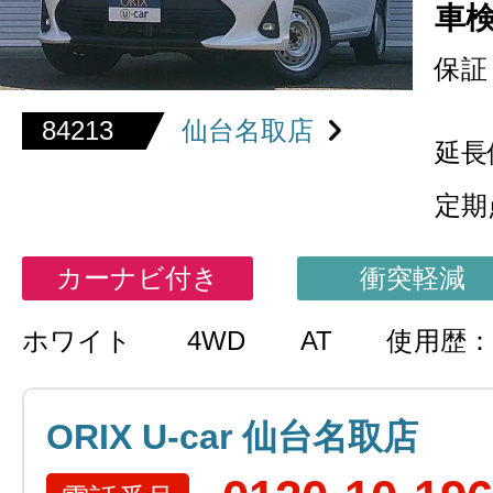
車
保証
84213
仙台名取店
延長
定期
カーナビ付き
衝突軽減
ホワイト
4WD
AT
使用歴：
ORIX U-car 仙台名取店