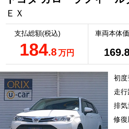
ＥＸ
支払総額(税込)
車両本体価
184
.8
169
.
万円
初度
走行
排気
修復