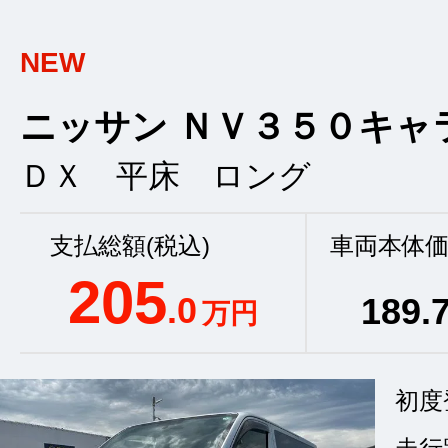
NEW
ニッサン ＮＶ３５０キャ
ＤＸ 平床 ロング
支払総額(税込)
車両本体価
205
.0
189
.
万円
初度