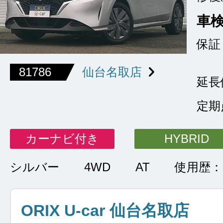
車
保証
81786
仙台名取店
延長
定期
カーナビ付き
HYBRID
シルバー
4WD
AT
使用歴
ORIX U-car 仙台名取店