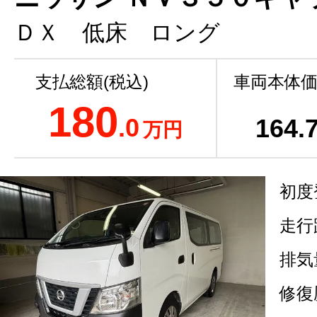
ＤＸ 低床 ロング
支払総額(税込)
車両本体価
180
.0
164
.
万円
初度
走行
排気
修復