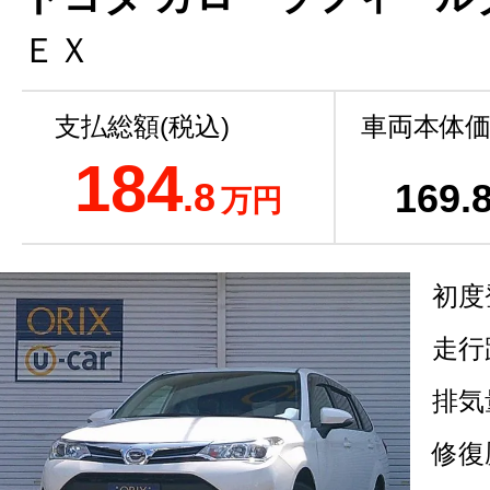
ＥＸ
支払総額(税込)
車両本体価
184
.8
169
.
万円
初度
走行
排気
修復