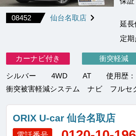
保証
08452
仙台名取店
延長
定期
カーナビ付き
衝突軽減
シルバー
4WD
AT
使用歴：
衝突被害軽減システム ナビ フルセ
ORIX U-car 仙台名取店
0120-10-19
電話番号