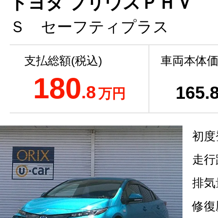
トヨタ プリウスＰＨＶ
Ｓ セーフティプラス
支払総額(税込)
車両本体価
180
.8
165
.
万円
初度
走行
排気
修復