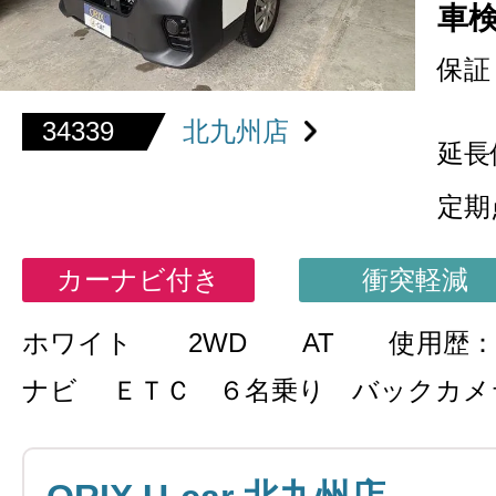
車
保証
34339
北九州店
延長
定期
カーナビ付き
衝突軽減
ホワイト
2WD
AT
使用歴
ナビ ＥＴＣ ６名乗り バックカメ