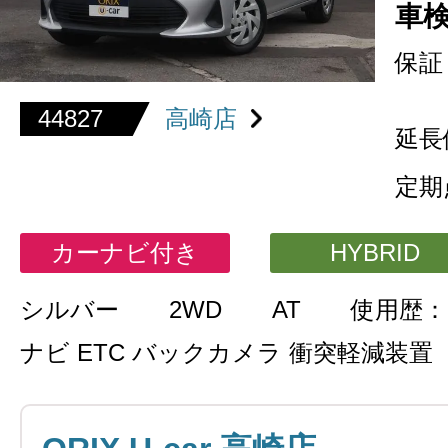
車
保証
44827
高崎店
延長
定期
カーナビ付き
HYBRID
シルバー
2WD
AT
使用歴：
ナビ ETC バックカメラ 衝突軽減装置