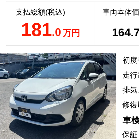
支払総額(税込)
車両本体価
181
.0
164
.
万円
初度
走行
排気
修復
車
保証