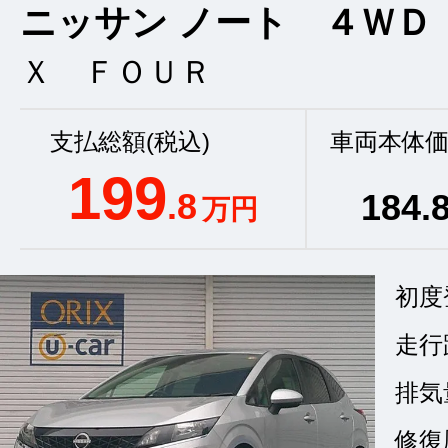
ニッサン ノート ４ＷＤ
Ｘ ＦＯＵＲ
支払総額(税込)
車両本体価
199
.8
184
.
万円
初度
走行
排気
修復