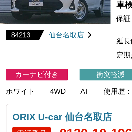
車
保証
84213
仙台名取店
延長
定期
カーナビ付き
衝突軽減
ホワイト
4WD
AT
使用歴：
ORIX U-car 仙台名取店