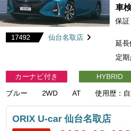
車
保証
17492
仙台名取店
延長
定期
カーナビ付き
HYBRID
ブルー
2WD
AT
使用歴：自
ORIX U-car 仙台名取店