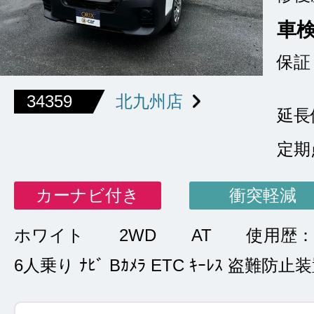
車
保証
34359
北九州店
延長
定期
カーナビ付き
衝突軽減
ホワイト
2WD
AT
使用歴
6人乗り ﾅﾋﾞ Bｶﾒﾗ ETC ｷｰﾚｽ 盗難防止