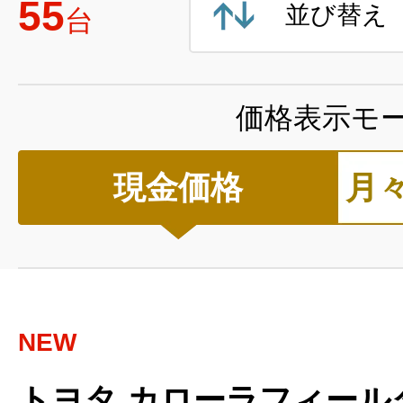
55
並び替え
台
価格表示モ
現金価格
月
NEW
トヨタ カローラフィール