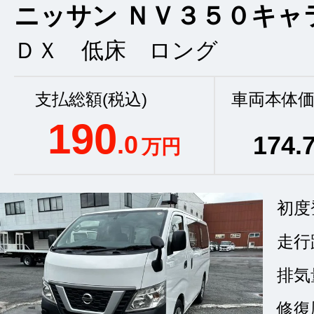
ニッサン ＮＶ３５０キャ
ＤＸ 低床 ロング
支払総額(税込)
車両本体価
190
.0
174
.
万円
初度
走行
排気
修復