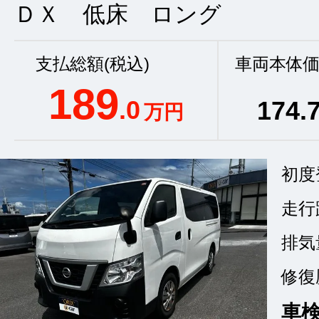
ＤＸ 低床 ロング
支払総額(税込)
車両本体価
189
.0
174
.
万円
初度
走行
排気
修復
車