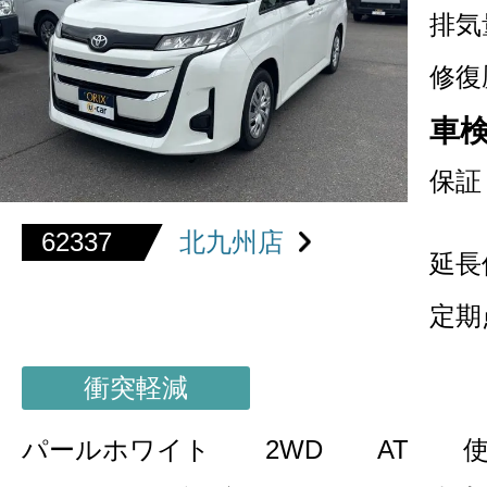
排気
修復
車
保証
62337
北九州店
延長
定期
衝突軽減
パールホワイト
2WD
AT