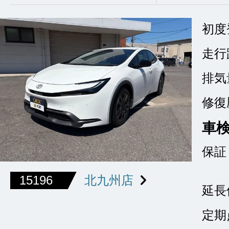
初度
走行
排気
修復
車
保証
15196
北九州店
延長
定期