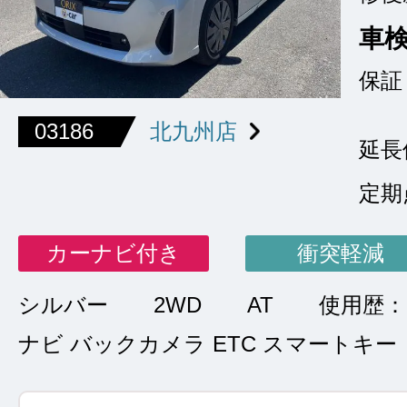
車
保証
03186
北九州店
延長
定期
カーナビ付き
衝突軽減
シルバー
2WD
AT
使用歴
ナビ バックカメラ ETC スマートキー