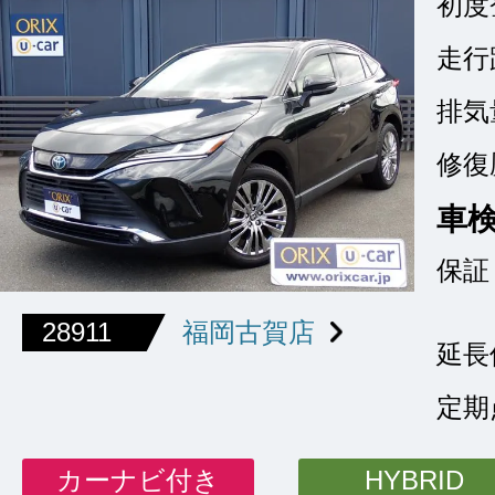
初度
走行
排気
修復
車
保証
28911
福岡古賀店
延長
定期
カーナビ付き
HYBRID