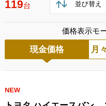
119
並び替え
台
価格表示モ
現金価格
月
NEW
トヨタ ハイエースバン 