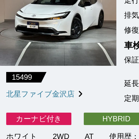
走行
排気
修復
車
保証
15499
延長
北星ファイブ金沢店
定期
カーナビ付き
HYBRID
ホワイト
2WD
AT
使用歴