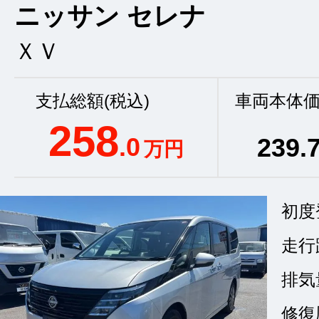
ニッサン セレナ
ＸＶ
支払総額(税込)
車両本体価
258
.0
239
.
万円
初度
走行
排気
修復