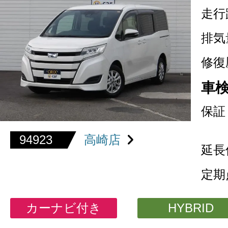
走行
排気
修復
車
保証
94923
高崎店
延長
定期
カーナビ付き
HYBRID