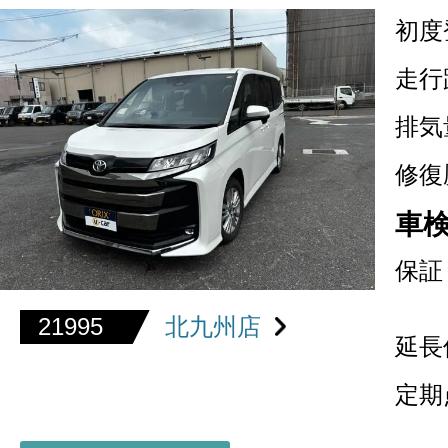
初度
走行
排気
修復
車
保証
21995
北九州店
延長
定期