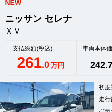
NEW
ニッサン セレナ
ＸＶ
支払総額(税込)
車両本体価
261
.0
242
.
万円
初度
走行
排気