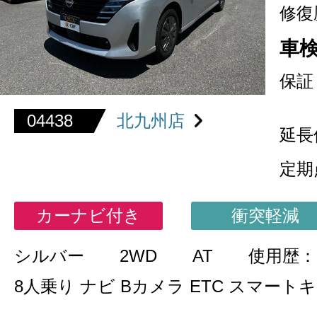
修復
車
保証
04438
北九州店
延長
定期
カーナビ付き
衝突軽減
シルバー
2WD
AT
使用歴
8人乗り ナビ Bカメラ ETC スマート