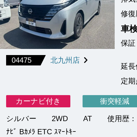
修復
車
保証
04475
北九州店
延長
定期
カーナビ付き
衝突軽減
シルバー
2WD
AT
使用歴
ﾅﾋﾞ Bｶﾒﾗ ETC ｽﾏｰﾄｷｰ