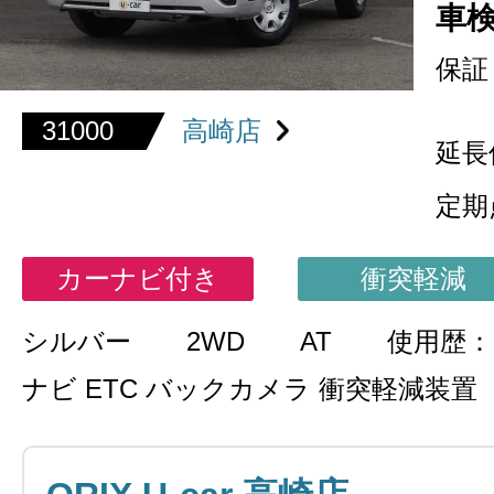
車
保証
31000
高崎店
延長
定期
カーナビ付き
衝突軽減
シルバー
2WD
AT
使用歴：
ナビ ETC バックカメラ 衝突軽減装置