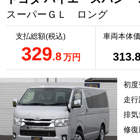
スーパーＧＬ ロング
支払総額(税込)
車両本体価
329
.8
313
.
万円
初度
走行
排気
修復