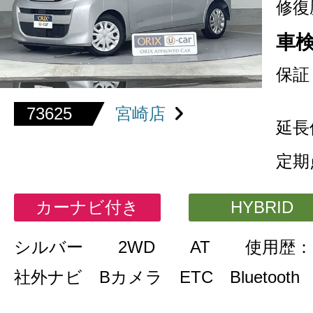
修復
車
保証
73625
宮崎店
延長
定期
カーナビ付き
HYBRID
シルバー
2WD
AT
使用歴：
社外ナビ Bカメラ ETC Bluetooth 