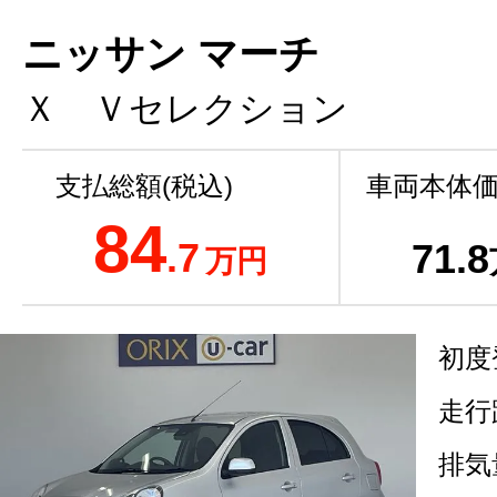
ニッサン マーチ
Ｘ Ｖセレクション
支払総額(税込)
車両本体価
84
.7
71
.8
万円
初度
走行
排気