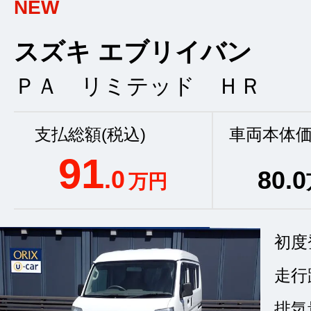
NEW
スズキ エブリイバン
ＰＡ リミテッド ＨＲ
支払総額(税込)
車両本体価
91
.0
80
.0
万円
初度
走行
排気