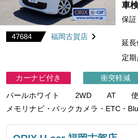
車
保証
47684
福岡古賀店
延長
定期
カーナビ付き
衝突軽減
パールホワイト
2WD
AT
メモリナビ・バックカメラ・ETC・Bluet