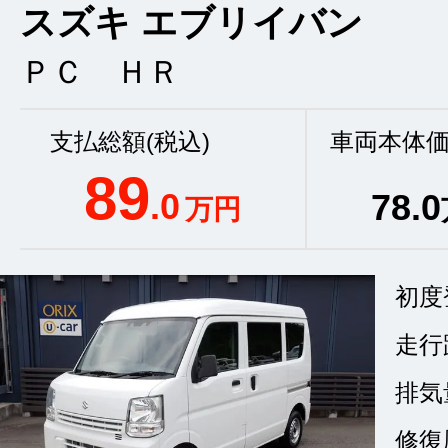
スズキ エブリイバン
ＰＣ ＨＲ
支払総額(税込)
車両本体価
89
.0
78
.0
万円
初度
走行
排気
修復