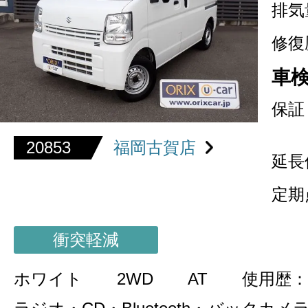
排気
修復
車
保証
20853
福岡古賀店
延長
定期
衝突軽減
ホワイト
2WD
AT
使用歴：