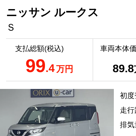
ニッサン ルークス
Ｓ
支払総額(税込)
車両本体価
99
.4
89
.8
万円
初度
走行
排気