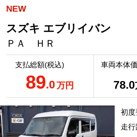
NEW
スズキ エブリイバン
ＰＡ ＨＲ
支払総額(税込)
車両本体価
89
.0
78
.0
万円
初度
走行