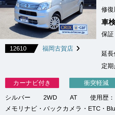
修復
車
保証
12610
福岡古賀店
延長
定期
カーナビ付き
衝突軽減
シルバー
2WD
AT
使用歴：
メモリナビ・バックカメラ・ETC・Bluet