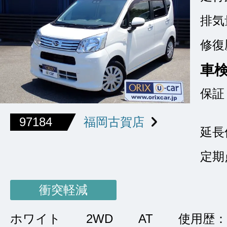
排気
修復
車
保証
97184
福岡古賀店
延長
定期
衝突軽減
ホワイト
2WD
AT
使用歴：