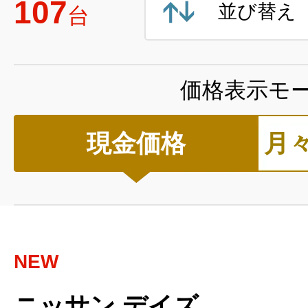
107
並び替え
台
価格表示モ
現金価格
月
NEW
ニッサン デイズ