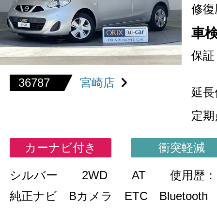
修復
車
保証
36787
宮崎店
延長
定期
カーナビ付き
衝突軽減
シルバー
2WD
AT
使用歴：
純正ナビ Bカメラ ETC Bluetooth