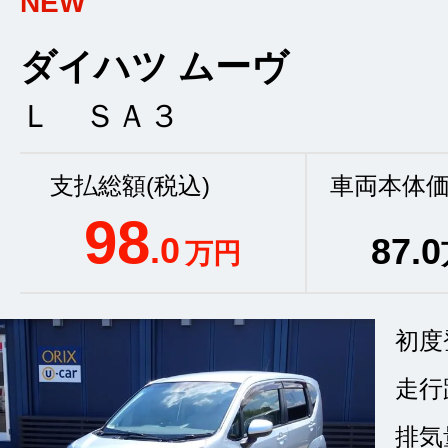
NEW
ダイハツ ムーヴ
Ｌ ＳＡ３
支払総額(税込)
車両本体価
98
.0
87
.0
万円
初度
走行
排気