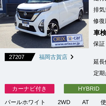
排気
修復
車
保証
27207
福岡古賀店
延長
定期
カーナビ付き
HYBRID
パールホワイト
2WD
AT