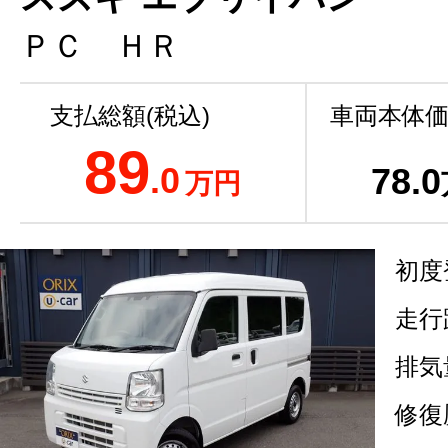
ＰＣ ＨＲ
支払総額(税込)
車両本体価
89
.0
78
.0
万円
初度
走行
排気
修復