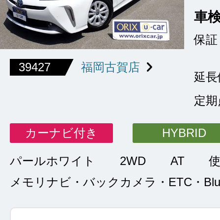
車
保証
39427
福岡古賀店
延長
定期
カーナビ付き
HYBRID
パールホワイト
2WD
AT
メモリナビ・バックカメラ・ETC・Bluet