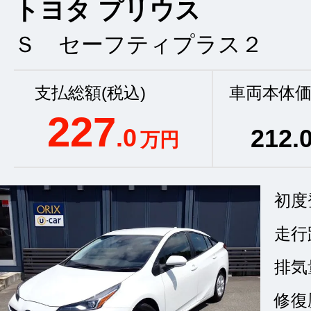
トヨタ プリウス
Ｓ セーフティプラス２
支払総額(税込)
車両本体価
227
.0
212
.
万円
初度
走行
排気
修復