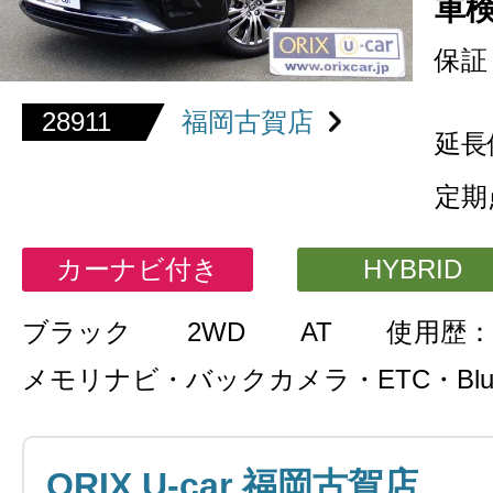
車
保証
28911
福岡古賀店
延長
定期
カーナビ付き
HYBRID
ブラック
2WD
AT
使用歴：
メモリナビ・バックカメラ・ETC・Bluet
ORIX U-car 福岡古賀店