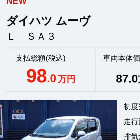
NEW
ダイハツ ムーヴ
Ｌ ＳＡ３
支払総額(税込)
車両本体価
98
.0
87
.0
万円
初度
走行
排気