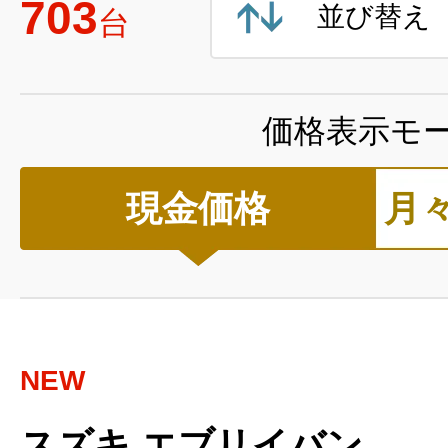
703
並び替え
台
価格表示モ
現金価格
月
NEW
スズキ エブリイバン