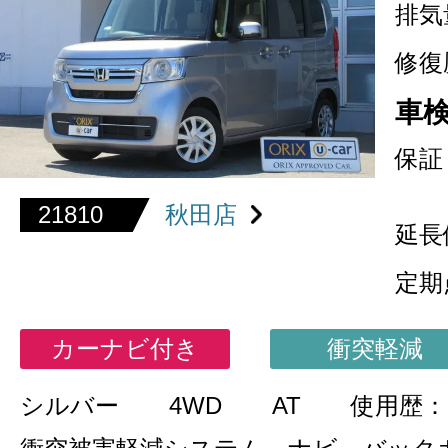
排気
修復
車
保証
21810
秋田店
延長
定期
カーナビ付き
衝突軽減
シルバー
4WD
AT
使用歴