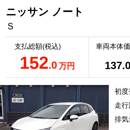
ニッサン ノート
Ｓ
支払総額(税込)
車両本体価
152
.0
137
.
万円
初度
走行
排気