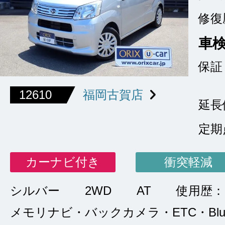
修復
車
保証
12610
福岡古賀店
延長
定期
カーナビ付き
衝突軽減
シルバー
2WD
AT
使用歴：
メモリナビ・バックカメラ・ETC・Bluet