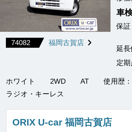
車
保証
74082
福岡古賀店
延長
定期
ホワイト
2WD
AT
使用歴：
ラジオ・キーレス
ORIX U-car 福岡古賀店