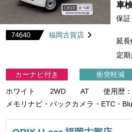
車
保証
74640
福岡古賀店
延長
定期
カーナビ付き
衝突軽減
ホワイト
2WD
AT
使用歴：
メモリナビ・バックカメラ・ETC・Bluet