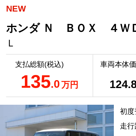
NEW
ホンダ Ｎ ＢＯＸ ４Ｗ
Ｌ
支払総額(税込)
車両本体価
135
.0
124
.
万円
初度
走行