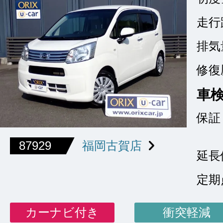
走行
排気
修復
車
保証
87929
福岡古賀店
延長
定期
カーナビ付き
衝突軽減