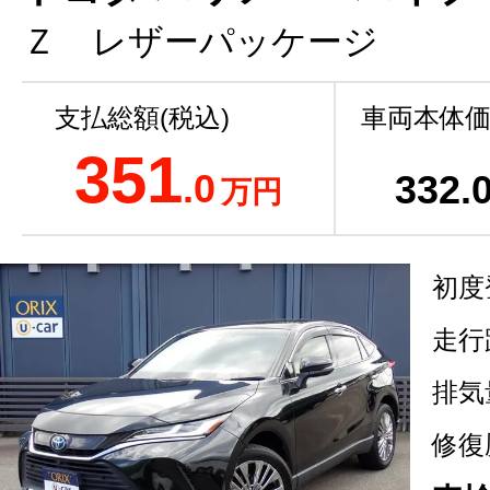
Ｚ レザーパッケージ
支払総額(税込)
車両本体価
351
.0
332
.
万円
初度
走行
排気
修復