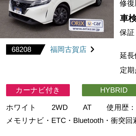
修復
車
保証
68208
福岡古賀店
延長
定期
カーナビ付き
HYBRID
ホワイト
2WD
AT
使用歴：
メモリナビ・ETC・Bluetooth・衝突