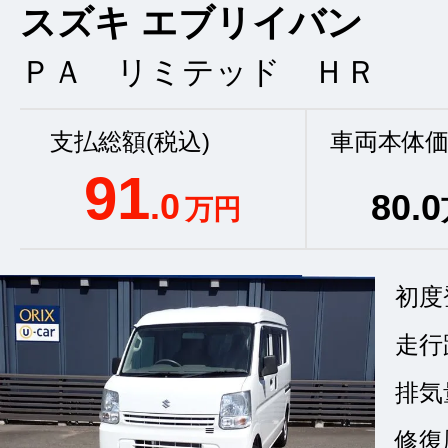
スズキ エブリイバン
ＰＡ リミテッド ＨＲ
支払総額(税込)
車両本体価
91
.0
80
.0
万円
初度
走行
排気
修復