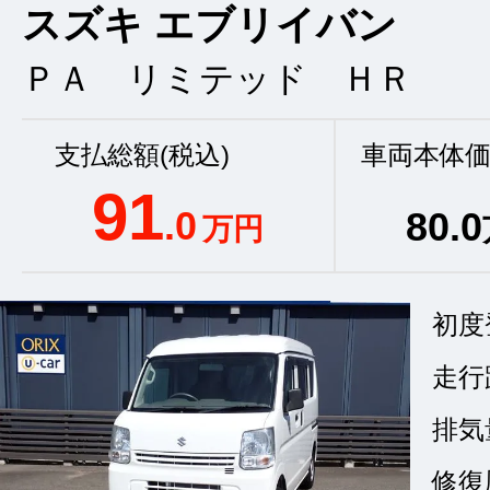
スズキ エブリイバン
ＰＡ リミテッド ＨＲ
支払総額(税込)
車両本体価
91
.0
80
.0
万円
初度
走行
排気
修復