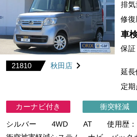
排気
修復
車
保証
21810
秋田店
延長
定期
カーナビ付き
衝突軽減
シルバー
4WD
AT
使用歴