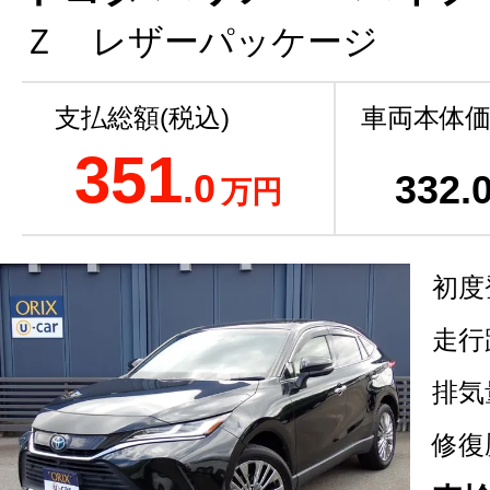
Ｚ レザーパッケージ
支払総額(税込)
車両本体価
351
.0
332
.
万円
初度
走行
排気
修復