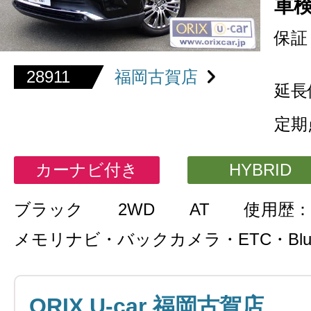
車
保証
28911
福岡古賀店
延長
定期
カーナビ付き
HYBRID
ブラック
2WD
AT
使用歴：
メモリナビ・バックカメラ・ETC・Bluet
ORIX U-car 福岡古賀店