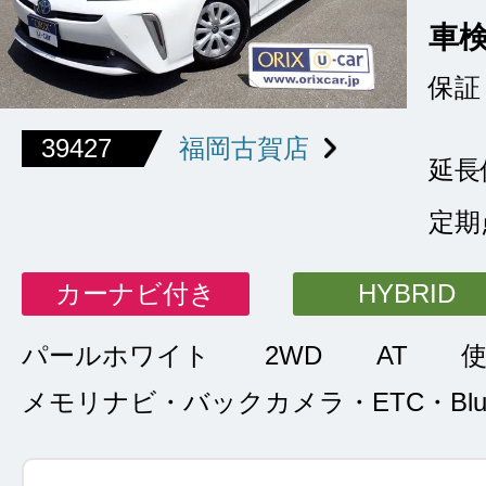
車
保証
39427
福岡古賀店
延長
定期
カーナビ付き
HYBRID
パールホワイト
2WD
AT
メモリナビ・バックカメラ・ETC・Bluet