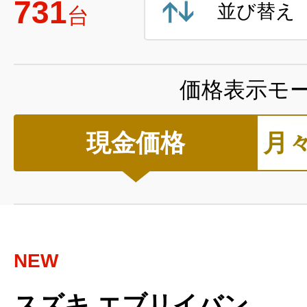
731
並び替え
台
価格表示モ
現金価格
月
NEW
スズキ エブリイバン