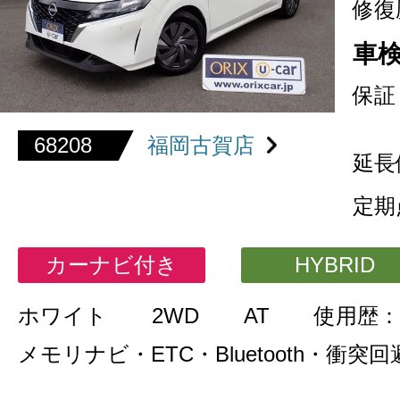
修復
車
保証
68208
福岡古賀店
延長
定期
カーナビ付き
HYBRID
ホワイト
2WD
AT
使用歴：
メモリナビ・ETC・Bluetooth・衝突