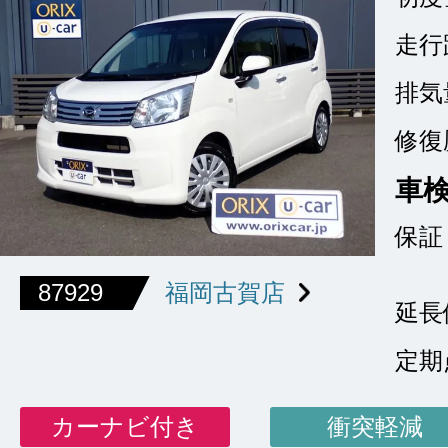
走行
排気
修復
車
保証
87929
福岡古賀店
延長
定期
カーナビ付き
衝突軽減