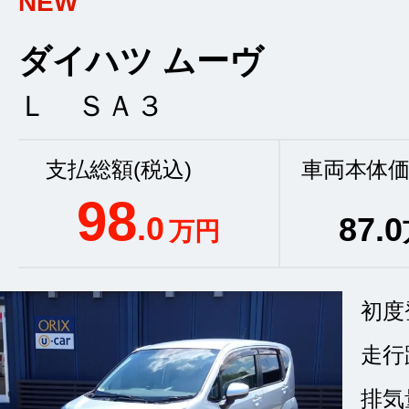
NEW
ダイハツ ムーヴ
Ｌ ＳＡ３
支払総額(税込)
車両本体価
98
.0
87
.0
万円
初度
走行
排気