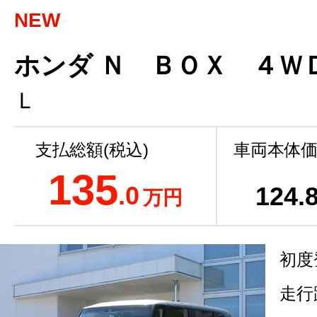
NEW
ホンダ Ｎ ＢＯＸ ４Ｗ
Ｌ
支払総額(税込)
車両本体価
135
.0
124
.
万円
初度
走行