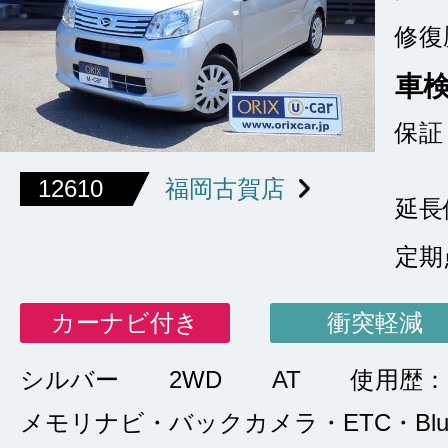
修復
車
保証
12610
福岡古賀店
延長
定期
カーナビ付き
衝突軽減
シルバー
2WD
AT
使用歴：
メモリナビ・バックカメラ・ETC・Bluet