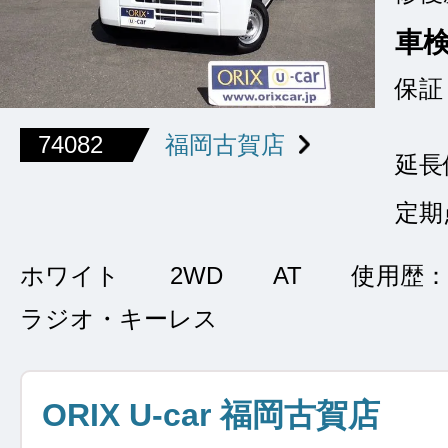
車
保証
74082
福岡古賀店
延長
定期
ホワイト
2WD
AT
使用歴：
ラジオ・キーレス
ORIX U-car 福岡古賀店