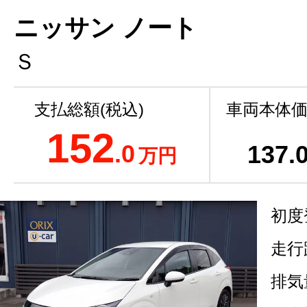
ニッサン ノート
Ｓ
支払総額(税込)
車両本体価
152
.0
137
.
万円
初度
走行
排気