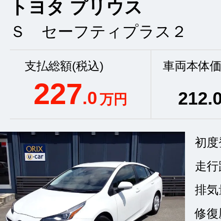
トヨタ プリウス
Ｓ セーフティプラス２
支払総額(税込)
車両本体価
227
.0
212
.
万円
初度
走行
排気
修復