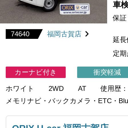
車
保証
74640
福岡古賀店
延長
定期
カーナビ付き
衝突軽減
ホワイト
2WD
AT
使用歴：
メモリナビ・バックカメラ・ETC・Bluet