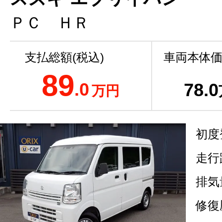
ＰＣ ＨＲ
支払総額(税込)
車両本体価
89
.0
78
.0
万円
初度
走行
排気
修復