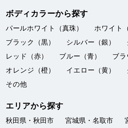
ありがとうご
★★★★★
ボディカラーから探す
5
ａｋｉ２７７６
点
パールホワイト（真珠）
ホワイト
総合評価
販売店の評価
ブラック（黒）
シルバー（銀）
レッド（赤）
ブルー（青）
ブラ
接客：
5
｜ 雰囲
2023/07/06
オレンジ（橙）
イエロー（黄）
品質：
5
｜ 説明：
その他
ネット情報をもとに
エリアから探す
がったのですが、ス
秋田県・秋田市
宮城県・名取市
説明をして頂きまし