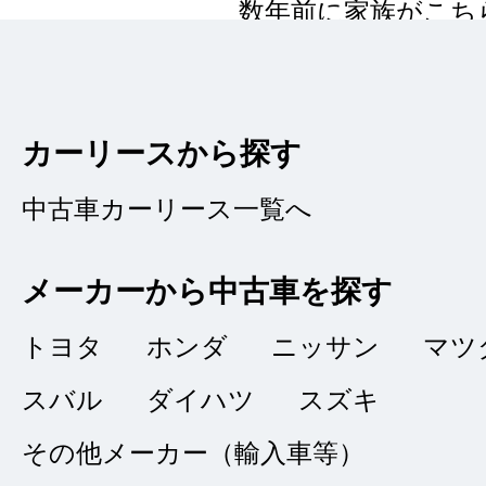
数年前に家族がこち
フの方の丁寧な対応
ても信頼できたので
しました。今回も全
カーリースから探す
ました。
中古車カーリース一覧へ
メーカーから中古車を探す
トヨタ
ホンダ
ニッサン
マツ
リーズナブル
★★★★
★
スバル
ダイハツ
スズキ
4
Ｅｉｓｈｉｎｎ
点
その他メーカー（輸入車等）