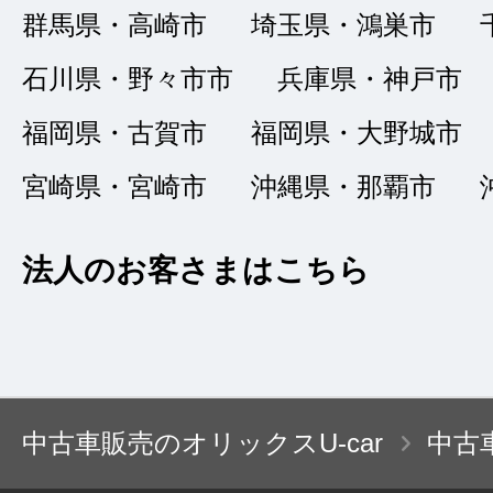
群馬県・高崎市
埼玉県・鴻巣市
社を見る事なくその
がとうございました
石川県・野々市市
兵庫県・神戸市
福岡県・古賀市
福岡県・大野城市
宮崎県・宮崎市
沖縄県・那覇市
３台目の購入
★★★★
★
法人のお客さまはこちら
4
ミッキーchan
点
総合評価
販売店の評価
中古車販売のオリックスU-car
中古
接客：
5
｜ 雰囲
2022/03/27