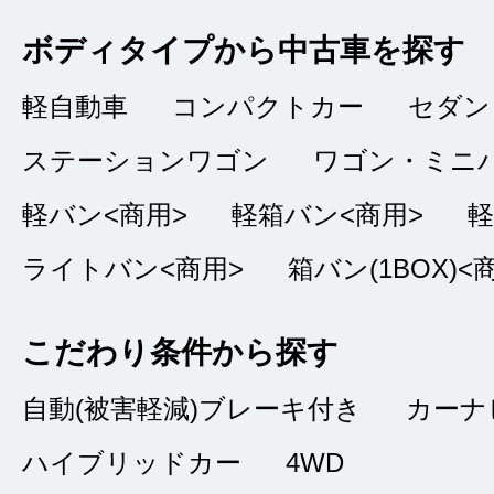
総合評価
販売店の評価
ボディタイプから中古車を探す
接客：
4
｜ 雰囲
2025/01/11
軽自動車
コンパクトカー
セダン
問合せ：
4
｜ 説
ステーションワゴン
ワゴン・ミニ
軽バン<商用>
軽箱バン<商用>
軽
お買得に購入する事
ライトバン<商用>
箱バン(1BOX)<
も親切丁寧に接客し
きました。
こだわり条件から探す
自動(被害軽減)ブレーキ付き
カーナ
ハイブリッドカー
4WD