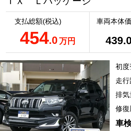
ＴＸ Ｌパッケージ
支払総額(税込)
車両本体価
454
.0
439
.
万円
初度
走行
排気
修復
車