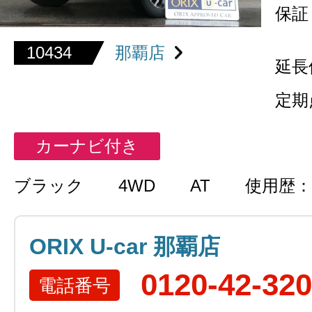
保証
10434
那覇店
延長
定期
カーナビ付き
ブラック
4WD
AT
使用歴：
ORIX U-car 那覇店
0120-42-32
電話番号