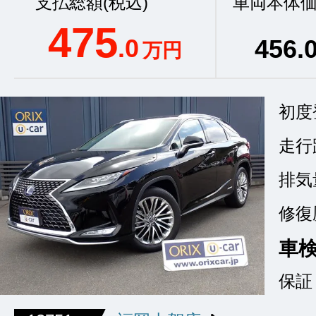
支払総額(税込)
車両本体価
475
.0
456
.
万円
初度
走行
排気
修復
車
保証