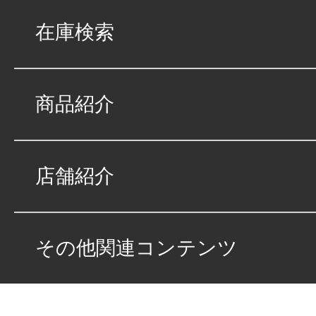
品質：
4
｜ 説明：
在庫検索
何度も質問をしても
商品紹介
き、納車までも対応
店舗紹介
お店の場所に
★★★★
★
4
その他関連コンテンツ
キムラ
点
総合評価
販売店の評価