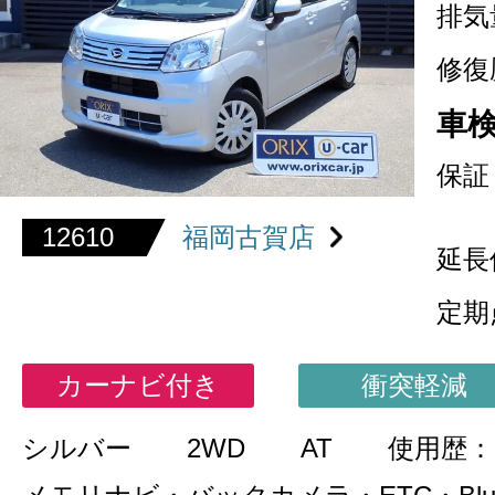
排気
修復
車
保証
12610
福岡古賀店
延長
定期
カーナビ付き
衝突軽減
シルバー
2WD
AT
使用歴：