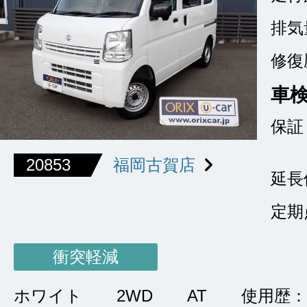
排気
修復
車
保証
20853
福岡古賀店
延長
定期
衝突軽減
ホワイト
2WD
AT
使用歴：