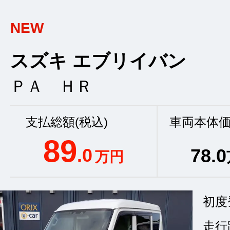
NEW
スズキ エブリイバン
ＰＡ ＨＲ
支払総額(税込)
車両本体価
89
.0
78
.0
万円
初度
走行