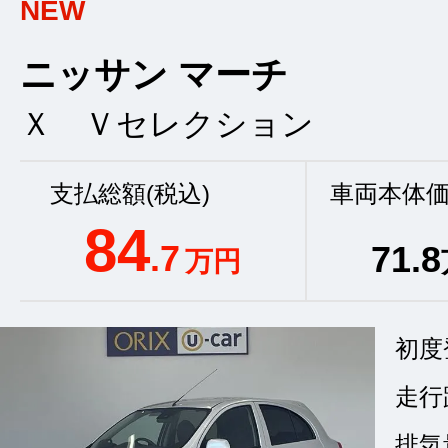
NEW
ニッサン マーチ
Ｘ Ｖセレクション
支払総額(税込)
車両本体価
84
.7
71
.8
万円
初度
走行
排気