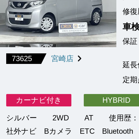
修復
車
保証
73625
宮崎店
延長
定期
カーナビ付き
HYBRID
シルバー
2WD
AT
使用歴：
社外ナビ Bカメラ ETC Bluetooth 