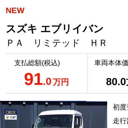
NEW
スズキ エブリイバン
ＰＡ リミテッド ＨＲ
支払総額(税込)
車両本体価
91
.0
80
.0
万円
初度
走行