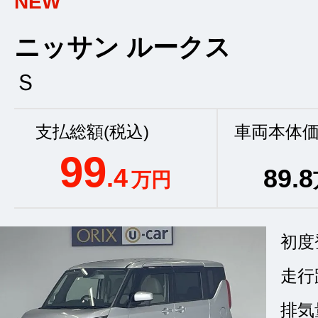
NEW
ニッサン ルークス
Ｓ
支払総額(税込)
車両本体価
99
.4
89
.8
万円
初度
走行
排気