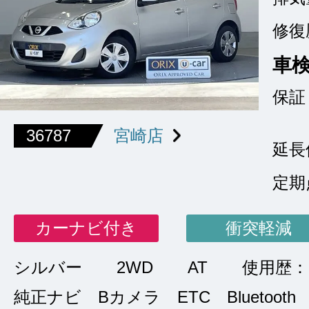
修復
車
保証
36787
宮崎店
延長
定期
カーナビ付き
衝突軽減
シルバー
2WD
AT
使用歴：
純正ナビ Bカメラ ETC Bluetooth