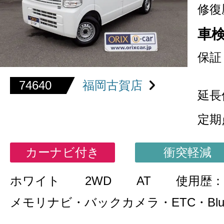
修復
車
保証
74640
福岡古賀店
延長
定期
カーナビ付き
衝突軽減
ホワイト
2WD
AT
使用歴：
メモリナビ・バックカメラ・ETC・Bluet