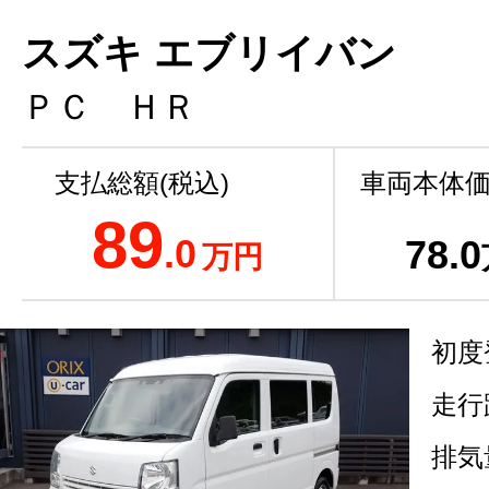
スズキ エブリイバン
ＰＣ ＨＲ
支払総額(税込)
車両本体価
89
.0
78
.0
万円
初度
走行
排気