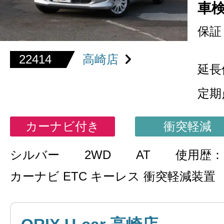
車
保証
22414
高崎店
延長
定期
カーナビ付き
衝突軽減
シルバー
2WD
AT
使用歴：
カーナビ ETC キーレス 衝突軽減装置