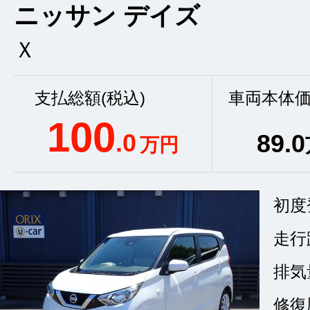
ニッサン デイズ
Ｘ
支払総額(税込)
車両本体価
100
.0
89
.0
万円
初度
走行
排気
修復