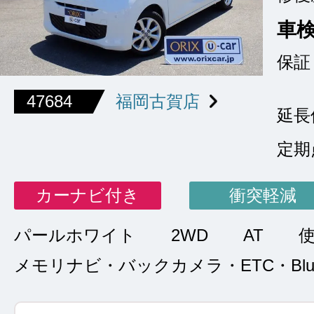
車
保証
47684
福岡古賀店
延長
定期
カーナビ付き
衝突軽減
パールホワイト
2WD
AT
メモリナビ・バックカメラ・ETC・Bluet