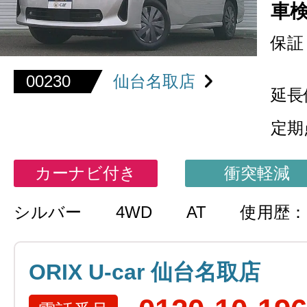
車
保証
00230
仙台名取店
延長
定期
カーナビ付き
衝突軽減
シルバー
4WD
AT
使用歴
ORIX U-car 仙台名取店