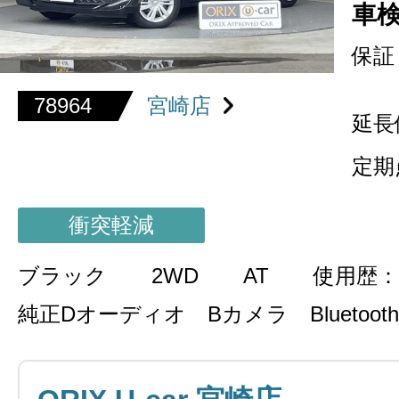
車
保証
78964
宮崎店
延長
定期
衝突軽減
ブラック
2WD
AT
使用歴：
純正Dオーディオ Bカメラ Bluetooth