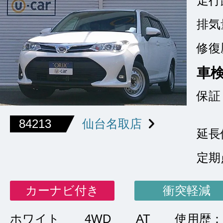
走行
排気
修復
車
保証
84213
仙台名取店
延長
定期
カーナビ付き
衝突軽減
ホワイト
4WD
AT
使用歴：