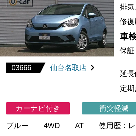
排気
修復
車
保証
03666
仙台名取店
延長
定期
カーナビ付き
衝突軽減
ブルー
4WD
AT
使用歴：