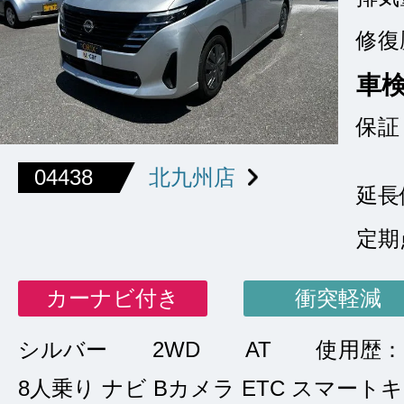
修復
車
保証
04438
北九州店
延長
定期
カーナビ付き
衝突軽減
シルバー
2WD
AT
使用歴
8人乗り ナビ Bカメラ ETC スマート