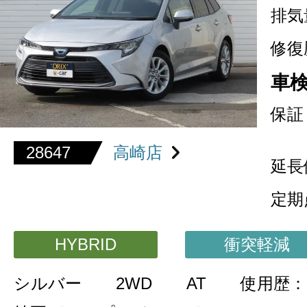
排気
修復
車
保証
28647
高崎店
延長
定期
HYBRID
衝突軽減
シルバー
2WD
AT
使用歴：