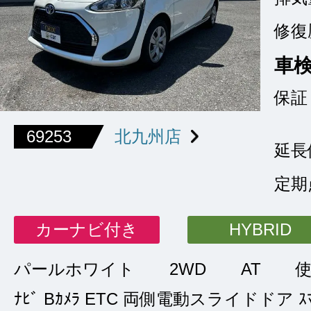
修復
車
保証
69253
北九州店
延長
定期
カーナビ付き
HYBRID
パールホワイト
2WD
AT
ﾅﾋﾞ Bｶﾒﾗ ETC 両側電動スライドドア ｽﾏ