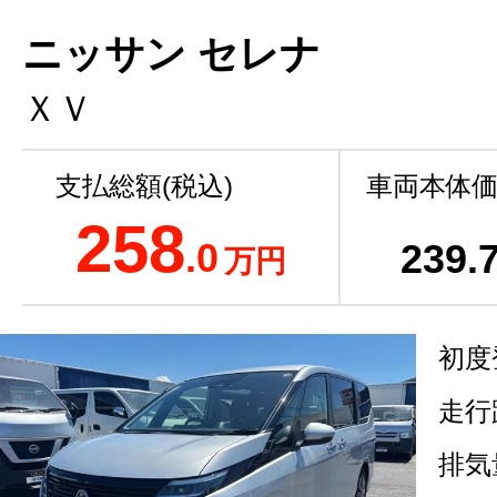
ニッサン セレナ
ＸＶ
支払総額(税込)
車両本体価
258
.0
239
.
万円
初度
走行
排気