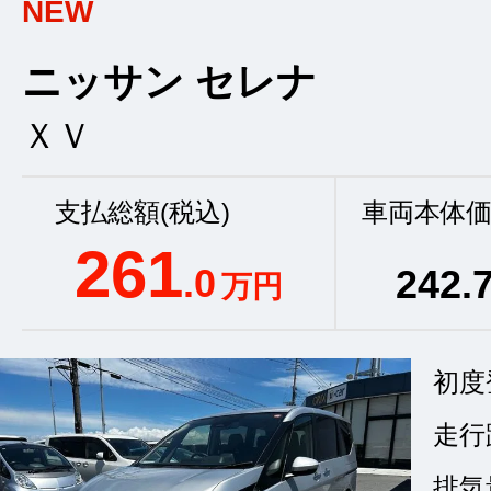
NEW
ニッサン セレナ
ＸＶ
支払総額(税込)
車両本体価
261
.0
242
.
万円
初度
走行
排気