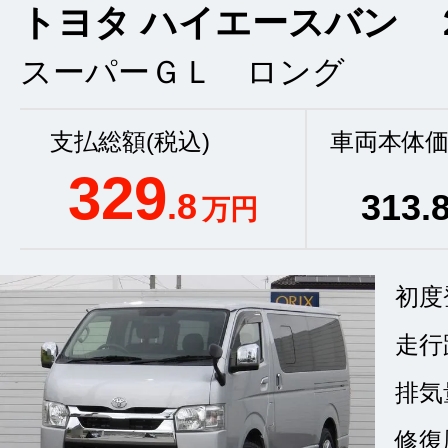
トヨタ ハイエースバン 
スーパーＧＬ ロング
支払総額(税込)
車両本体価
329
.8
313
.
万円
初度
走行
排気
修復