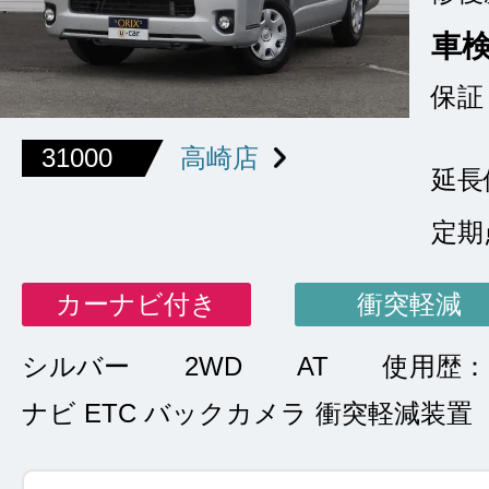
車
保証
31000
高崎店
延長
定期
カーナビ付き
衝突軽減
シルバー
2WD
AT
使用歴：
ナビ ETC バックカメラ 衝突軽減装置