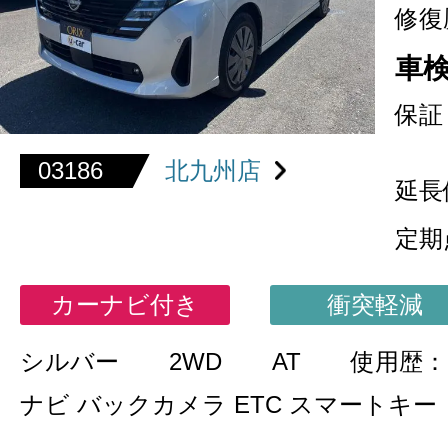
修復
車
保証
03186
北九州店
延長
定期
カーナビ付き
衝突軽減
シルバー
2WD
AT
使用歴
ナビ バックカメラ ETC スマートキー