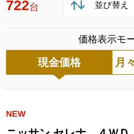
722
並び替え
台
価格表示モ
現金価格
月
NEW
ニッサン セレナ ４ＷＤ