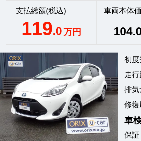
支払総額(税込)
車両本体価
119
.0
104
.
万円
初度
走行
排気
修復
車
保証