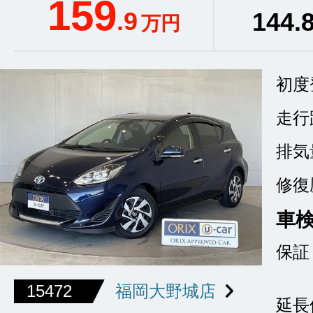
159
.9
144
.
万円
初度
走行
排気
修復
車
保証
15472
福岡大野城店
延長