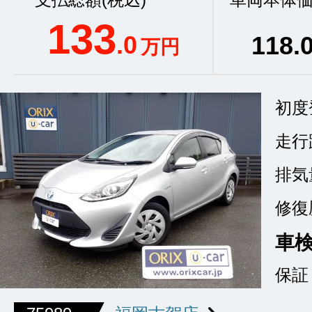
133
.0
118
.
万円
初度
走行
排気
修復
車
保証