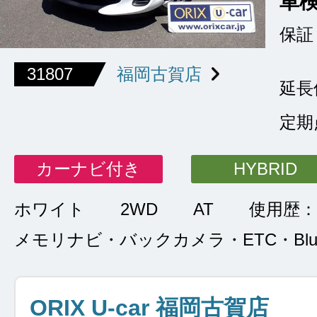
車
保証
31807
福岡古賀店
延長
定期
カーナビ付き
HYBRID
ホワイト
2WD
AT
使用歴：
メモリナビ・バックカメラ・ETC・Bluet
ORIX U-car 福岡古賀店