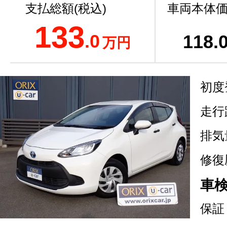
支払総額(税込)
車両本体価
133
.0
118
.
万円
初度
走行
排気
修復
車
保証