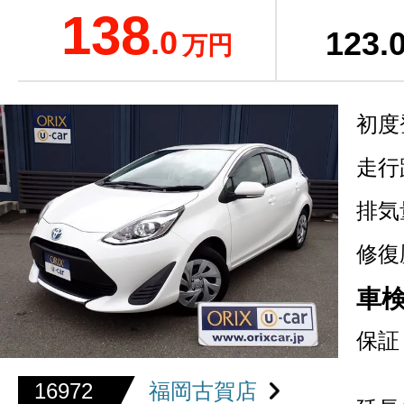
138
.0
123
.
万円
初度
走行
排気
修復
車
保証
16972
福岡古賀店