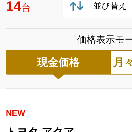
14
並び替え
台
価格表示モ
現金価格
月
NEW
トヨタ アクア