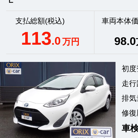
支払総額(税込)
車両本体価
113
.0
98
.0
万円
初度
走行
排気
修復
車