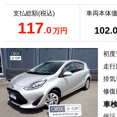
支払総額(税込)
車両本体価
117
.0
102
.
万円
初度
走行
排気
修復
車
保証