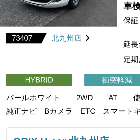
車
保証
73407
北九州店
延長
定期
HYBRID
衝突軽減
パールホワイト
2WD
AT
純正ナビ Bカメラ ETC スマート