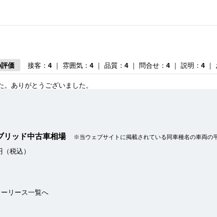
の評価
接客：
4
｜ 雰囲気：
4
｜ 品質：
4
｜ 問合せ：
4
｜ 説明：
4
｜
た。ありがとうございました。
イブリッド中古車相場
※当ウェブサイトに掲載されている同車種名の車両の
の評価
接客：
5
｜ 雰囲気：
5
｜ アフター：
5
｜ 品質：
5
｜ 説明：
5
万円（税込）
終りました。こちらの要望にも応えていただき、とても助かりました。
カーリース一覧へ