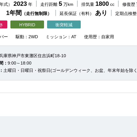
2023
5
1800
（年式）
年
走行距離
万km
排気量
cc
修復歴
 1年間
あり
（走行無制限）
延長保証（有料）
定期点検
き
HYBRID
衝突軽減
バー
駆動：2WD
ミッション：AT
使用歴：自家用
兵庫県神戸市東灘区住吉浜町18-10
間：
9:00～18:00
：
土曜日・日曜日・祝祭日(ゴールデンウィーク、お盆、年末年始を除く