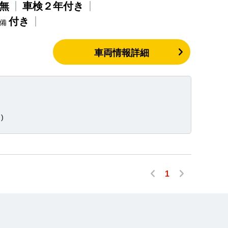
無
車検２年付き
付き
整備
車両情報詳細
)
1