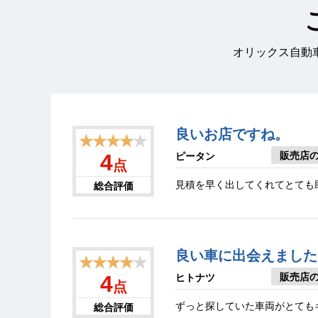
オリックス自動
良いお店ですね。
★★★★
★
販売店
4
ピータン
点
見積を早く出してくれてとても
総合評価
良い車に出会えました
★★★★
★
販売店
4
ヒトナツ
点
ずっと探していた車両がとても
総合評価