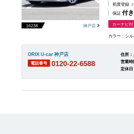
初度登録
付き
保証
カーナビ付
16238
神戸店
カラー：シル
ORIX U-car 神戸店
住所：
営業時
0120-22-6588
電話番号
定休日