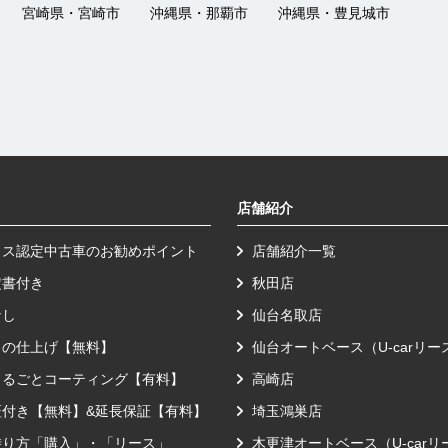
宮崎県・宮崎市
沖縄県・那覇市
沖縄県・豊見城市
店舗紹介
クス認定中古車のお勧めポイント
店舗紹介一覧
定書付き
秋田店
なし
仙台名取店
りの仕上げ【無料】
仙台オートベース（U-carリ
まるごとコーティング【有料】
高崎店
証付き【無料】&延長保証【有料】
埼玉鴻巣店
乗り方「購入」・「リース」
木更津オートベース（U-car