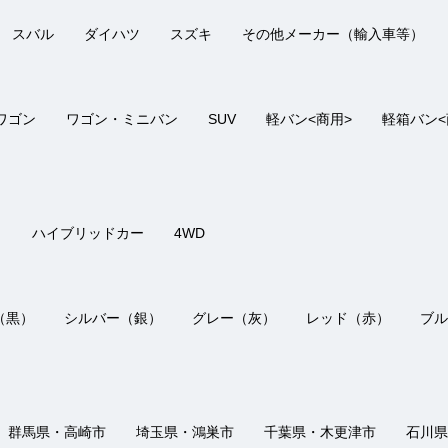
の評価
接客：
5
｜ 雰囲気：
5
｜ アフター：
5
｜ 品質：
5
｜ 説明：
5
スバル
ダイハツ
スズキ
その他メーカー（輸入車等）
囲気もとてもよかった。色々とサービスも良く、良い買い物ができまし
ワゴン
ワゴン・ミニバン
SUV
軽バン<商用>
軽箱バン<
の評価
接客：
5
｜ 雰囲気：
5
｜ アフター：
5
｜ 品質：
5
｜ 説明：
5
き
ハイブリッドカー
4WD
使用していた車の廃車手続きを含めて誠実かつ丁寧な対応をして頂きま
（黒）
シルバー（銀）
グレー（灰）
レッド（赤）
ブル
群馬県・高崎市
埼玉県・鴻巣市
千葉県・木更津市
石川県