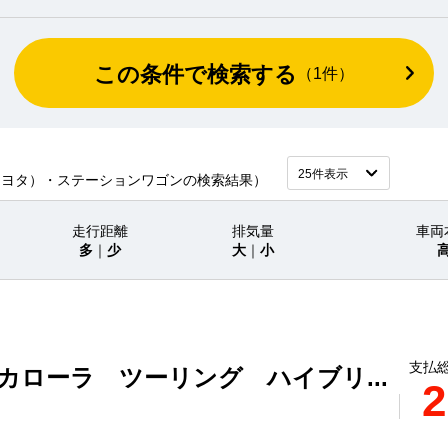
この条件で検索する
（
1
件）
トヨタ）・ステーションワゴンの検索結果）
走行距離
排気量
車両
多
｜
少
大
｜
小
支払総
 カローラ ツーリング ハイブリ...
2