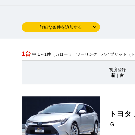
詳細な条件を追加する
1台
中 1～1件（カローラ ツーリング ハイブリッド（
初度登録
新
｜
古
トヨタ
Ｇ