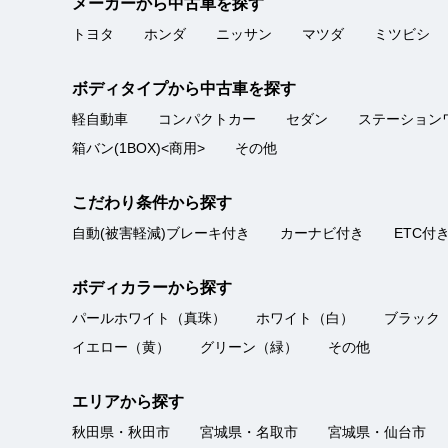
メーカーから中古車を探す
★★★★★
販売店
5
トモン
トヨタ
ホンダ
ニッサン
マツダ
ミツビシ
点
説明もわかりやすく、接客の雰
総合評価
ボディタイプから中古車を探す
軽自動車
コンパクトカー
セダン
ステーション
箱バン(1BOX)<商用>
その他
誠実な対応
★★★★★
販売店
5
nao
こだわり条件から探す
点
自動(被害軽減)ブレーキ付き
カーナビ付き
ETC付
車を購入するにあたりそれまで
総合評価
たいと思います。
ボディカラーから探す
パールホワイト（真珠）
ホワイト（白）
ブラック
イエロー（黄）
グリーン（緑）
その他
エリアから探す
秋田県・秋田市
宮城県・名取市
宮城県・仙台市