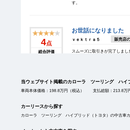
す。
お世話になりました
★★★★
★
販売店
4
ｖｅｋｔｒａ５
点
スムーズに取引きが完了しまし
総合評価
本当に親切・丁寧
★★★★★
当ウェブサイト掲載のカローラ ツーリング ハ
販売店
5
ｂａｇｕ
車両本体価格：198.8万円（税込）
支払総額：213.8
点
対応が早くてスムーズに手続が
総合評価
カーリースから探す
カローラ ツーリング ハイブリッド（トヨタ）の中古車
即決で！