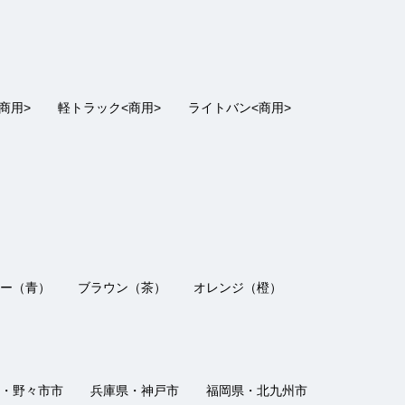
｜ おすすめ：
5
2022/03/27
た。ありがとうございました。
商用>
軽トラック<商用>
ライトバン<商用>
｜ おすすめ：
5
2021/11/18
した。今後も何かあった際にいろいろご相談させて頂き
ー（青）
ブラウン（茶）
オレンジ（橙）
・野々市市
兵庫県・神戸市
福岡県・北九州市