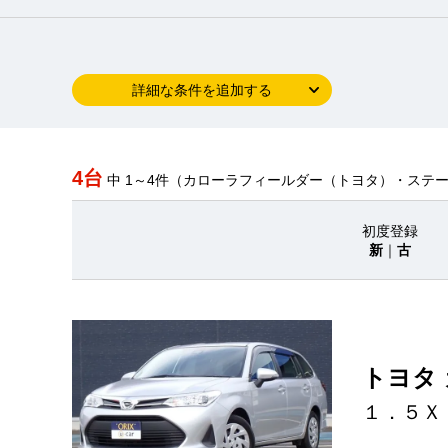
詳細な条件を追加する
4台
中 1～4件（カローラフィールダー（トヨタ）・ステ
初度登録
新
｜
古
トヨタ
１．５Ｘ