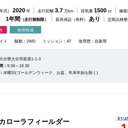
2020
3.7
1500
（年式）
年
走行距離
万km
排気量
cc
修復
 1年間
あり
（走行無制限）
延長保証（有料）
定期点検
き
衝突軽減
イト
駆動：2WD
ミッション：AT
使用歴：自家用
大分県大分市萩原1-1-3
間：
9:30～18:30
：
水曜日(ゴールデンウィーク、お盆、年末年始を除く)
支払総
 カローラフィールダー