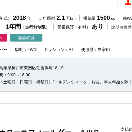
1
2018
2.1
1500
（年式）
年
走行距離
万km
排気量
cc
修復
 1年間
あり
（走行無制限）
延長保証（有料）
定期点検
き
衝突軽減
バー
駆動：2WD
ミッション：AT
使用歴：自家用
兵庫県神戸市東灘区住吉浜町18-10
間：
9:00～18:00
：
土曜日・日曜日・祝祭日(ゴールデンウィーク、お盆、年末年始を除く
支払総