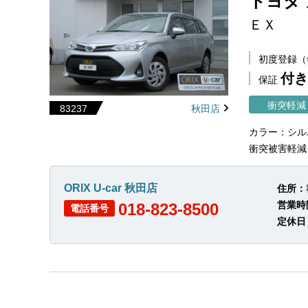
トヨタ
ＥＸ
初度登録
付き
保証
衝突軽減
83237
秋田店
カラー：シル
衝突被害軽減
ORIX U-car 秋田店
住所：
営業時
018-823-8500
電話番号
定休日