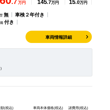
60
.7
145
15
.7
.0
万円
万円
万円
無
車検２年付き
歴
付き
整備
車両情報詳細
)
額(税込)
車両本体価格(税込)
諸費用(税込)