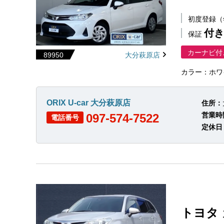
初度登録
付き
保証
カーナビ付
89950
大分萩原店
カラー：ホワ
ORIX U-car 大分萩原店
住所：
営業時
097-574-7522
電話番号
定休日
トヨタ