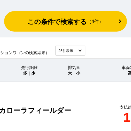
この条件で検索する
（
4
件）
ーションワゴンの検索結果）
走行距離
排気量
車両
多
｜
少
大
｜
小
支払総
 カローラフィールダー
1