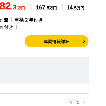
82
.3
167
14
.8
.5
万円
万円
万円
無
車検２年付き
歴
付き
整備
車両情報詳細
1