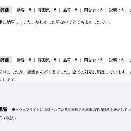
の評価
接客：
5
｜ 雰囲気：
5
｜ 品質：
5
｜ 問合せ：
5
｜ 説明：
5
｜
事に納車しました。欲しかった車なのでとてもよかったです。
の評価
接客：
5
｜ 雰囲気：
5
｜ 品質：
5
｜ 問合せ：
5
｜ 説明：
5
｜
回りましたが、粟國さんが１番でした。全ての対応に満足しています。
いします。
車相場
※当ウェブサイトに掲載されている同車種名の車両の平均価格を表示してい
の評価
接客：
5
｜ 雰囲気：
5
｜ アフター：
5
｜ 品質：
5
｜ 説明：
5
万円（税込）
車がメインで、今回の車も元リース車でした。内外装ともキレイで、希