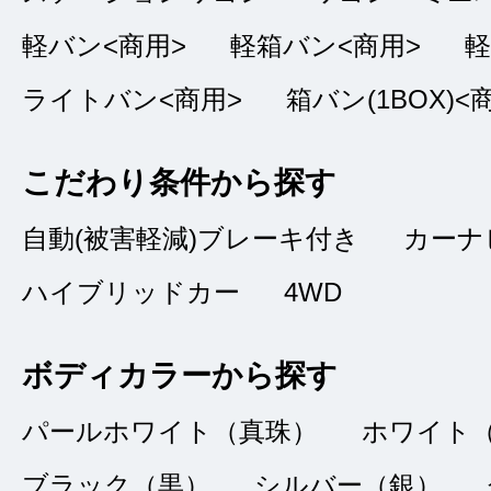
タイトルなし
★★★★★
軽バン<商用>
軽箱バン<商用>
軽
5
タカ
ライトバン<商用>
箱バン(1BOX)<
点
総合評価
販売店の評価
こだわり条件から探す
接客：
5
｜ 雰囲
自動(被害軽減)ブレーキ付き
カーナ
2022/06/19
品質：
5
｜ 説明：
ハイブリッドカー
4WD
ボディカラーから探す
最初から最後まで親
パールホワイト（真珠）
ホワイト
かりました。また機
ブラック（黒）
シルバー（銀）
きたいです。