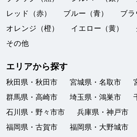
レッド（赤）
ブルー（青）
ブラ
オレンジ（橙）
イエロー（黄）
その他
価格も品質も
★★★★★
5
たーちゅーさん
エリアから探す
点
秋田県・秋田市
宮城県・名取市
総合評価
販売店の評価
群馬県・高崎市
埼玉県・鴻巣市
接客：
5
｜ 雰囲
2022/02/27
石川県・野々市市
兵庫県・神戸市
品質：
5
｜ 説明：
福岡県・古賀市
福岡県・大野城市