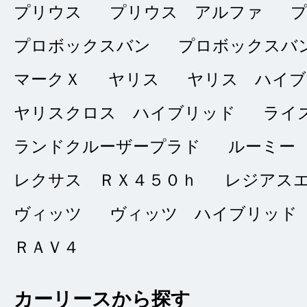
プリウス
プリウス アルファ
ジムニー(白)
★★★★★
プロボックスバン
プロボックスバ
5
ｐｈｏｔｏ
マークＸ
ヤリス
ヤリス ハイブ
点
ヤリスクロス ハイブリッド
ライ
総合評価
販売店の評価
ランドクルーザープラド
ルーミー
接客：
5
｜ 雰囲
2023/07/01
レクサス ＲＸ４５０ｈ
レジアス
品質：
5
｜ 説明：
ヴィッツ
ヴィッツ ハイブリッド
ＲＡＶ４
初めての購入でした
心配でしたので神戸
カーリースから探す