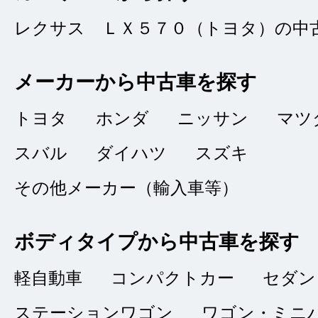
に清掃されて駐車し
レクサス ＬＸ５７０（トヨタ）の中
とは気が付きません
の傷、ボディーの傷
メーカーから中古車を探す
が付く程度で問題な
トヨタ
ホンダ
ニッサン
マツ
和歌山まで果物の買
スバル
ダイハツ
スズキ
ン、ナビ、燃費等の
その他メーカー（輸入車等）
したが何のトラブル
がとうございました
ボディタイプから中古車を探す
軽自動車
コンパクトカー
セダン
ステーションワゴン
ワゴン・ミニ