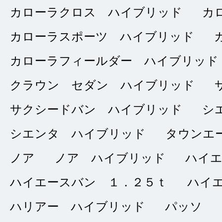
4
トウフ
カローラクロス ハイブリッド
カ
点
カローラスポーツ ハイブリッド
総合評価
販売店の評価
カローラフィールダー ハイブリッド
接客：
5
｜ 雰囲
2023/10/17
クラウン セダン ハイブリッド
問合せ：
4
｜ 説
サクシードバン ハイブリッド
シ
シエンタ ハイブリッド
タウンエ
申込みから納車まで
ノア
ノア ハイブリッド
ハイ
たです。
ハイエースバン １．２５ｔ
ハイ
ハリアー ハイブリッド
パッソ