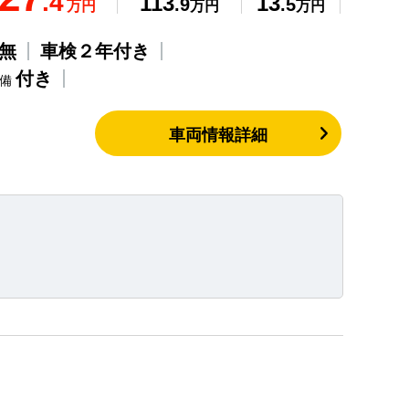
.4
113
13
.9
.5
万円
万円
万円
無
車検２年付き
付き
整備
車両情報詳細