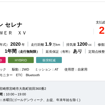
支払総
ン セレナ
2
ＷＥＲ ＸＶ
2020
1.9
1200
（年式）
年
走行距離
万km
排気量
cc
修復
 1年間
あり
（走行無制限）
延長保証（有料）
定期点検
き
HYBRID
衝突軽減
ック
駆動：2WD
ミッション：AT
使用歴：自家用
ター ETC Bluetooth
宮崎県宮崎市大島町前田360番2
間：
10:00～19:00
：
水曜日(ゴールデンウィーク、お盆、年末年始を除く)