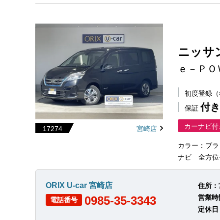
ニッサ
ｅ－ＰＯ
初度登録
付き
保証
カーナビ付
17274
宮崎店
カラー：ブラ
ナビ 全方位モニ
ORIX U-car 宮崎店
住所：
営業時
0985-35-3343
電話番号
定休日