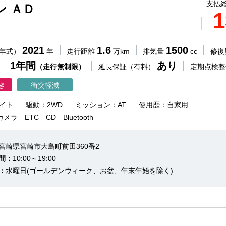
支払総
ン ＡＤ
1
2021
1.6
1500
（年式）
年
走行距離
万km
排気量
cc
修復
 1年間
あり
（走行無制限）
延長保証（有料）
定期点検
き
衝突軽減
イト
駆動：2WD
ミッション：AT
使用歴：自家用
ラ ETC CD Bluetooth
宮崎県宮崎市大島町前田360番2
間：
10:00～19:00
：
水曜日(ゴールデンウィーク、お盆、年末年始を除く)