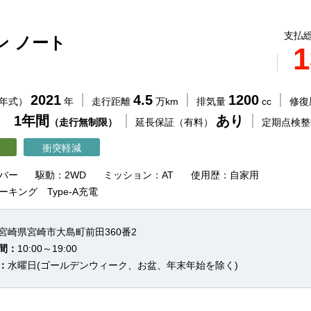
支払総
ン ノート
1
2021
4.5
1200
（年式）
年
走行距離
万km
排気量
cc
修復
 1年間
あり
（走行無制限）
延長保証（有料）
定期点検
衝突軽減
バー
駆動：2WD
ミッション：AT
使用歴：自家用
ーキング Type-A充電
宮崎県宮崎市大島町前田360番2
間：
10:00～19:00
：
水曜日(ゴールデンウィーク、お盆、年末年始を除く)