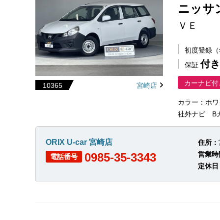
ニッサ
ＶＥ
初度登録
付き
保証
カーナビ付
10365
宮崎店
カラー：ホワ
社外ナビ Bカメ
ORIX U-car 宮崎店
住所：
営業時
0985-35-3343
電話番号
定休日