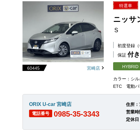
特選車
ニッサ
Ｓ
初度登録
付き
保証
HYBRID
60445
宮崎店
カラー：シル
ETC 電動パ
ORIX U-car 宮崎店
住所：
営業時
0985-35-3343
電話番号
定休日