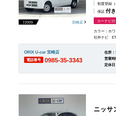
初度登録
付き
保証
カーナビ付
72009
宮崎店
カラー：ホワ
社外ナビ ET
ORIX U-car 宮崎店
住所：
営業時
0985-35-3343
電話番号
定休日
ニッサ