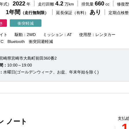
2022
4.2
660
（年式）
年
走行距離
万km
排気量
cc
修復
 1年間
あり
（走行無制限）
延長保証（有料）
定期点検
き
衝突軽減
イト
駆動：2WD
ミッション：AT
使用歴：レンタカー
C Bluetooth 衝突回避軽減
宮崎県宮崎市大島町前田360番2
間：
10:00～19:00
：
水曜日(ゴールデンウィーク、お盆、年末年始を除く)
支払総
ン ノート
1