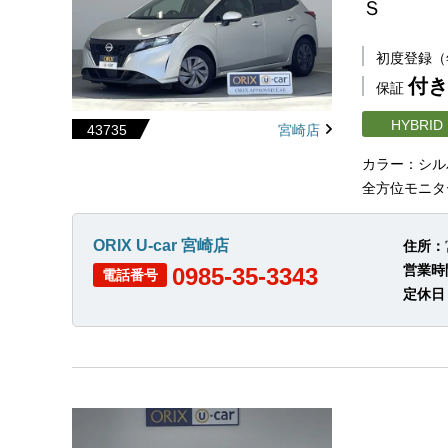
Ｓ
初度登録
付き
保証
HYBRID
43735
宮崎店
カラー：シル
全方位モニタ
ORIX U-car 宮崎店
住所：
営業時
0985-35-3343
電話番号
定休日