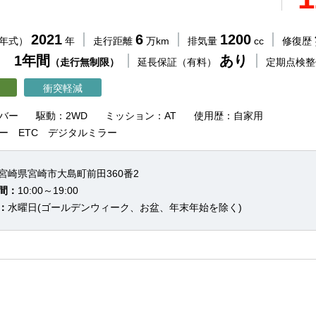
2021
6
1200
（年式）
年
走行距離
万km
排気量
cc
修復歴
 1年間
あり
（走行無制限）
延長保証（有料）
定期点検
衝突軽減
バー
駆動：2WD
ミッション：AT
使用歴：自家用
ー ETC デジタルミラー
宮崎県宮崎市大島町前田360番2
間：
10:00～19:00
：
水曜日(ゴールデンウィーク、お盆、年末年始を除く)