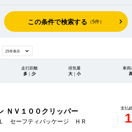
この条件で検索する
（
5
件）
走行距離
排気量
車両
多
｜
少
大
｜
小
支払総
ン ＮＶ１００クリッパー
1
Ｌ セーフティパッケージ ＨＲ