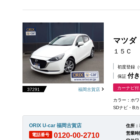
マツダ
１５Ｃ
初度登録
付き
保証
カーナビ付
37291
福岡古賀店
カラー：ホワ
SDナビ・Bカ
ORIX U-car 福岡古賀店
住所：
営業時
0120-00-2710
電話番号