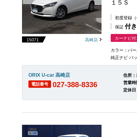
１５Ｓ
初度登録
付き
保証
カーナビ付
15071
高崎店
カラー：パー
純正ナビ バッ
ORIX U-car 高崎店
住所：
営業時
027-388-8336
電話番号
定休日