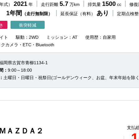
2021
5.7
1500
（年式）
年
走行距離
万km
排気量
cc
修復
 1年間
あり
（走行無制限）
延長保証（有料）
定期点検
き
衝突軽減
イト
駆動：2WD
ミッション：AT
使用歴：自家用
カメラ・ETC・Bluetooth
福岡県古賀市青柳1134-1
間：
9:00～18:00
：
土曜日・日曜日・祝祭日(ゴールデンウィーク、お盆、年末年始を除く
支払総
 ＭＡＺＤＡ２
1