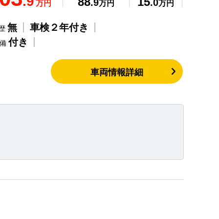
.9
88
15
.9
.0
万円
万円
万円
無
車検２年付き
歴
付き
整備
車両情報詳細