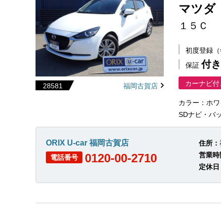
マツダ
１５Ｃ
初度登録
付き
保証
カーナビ付
28581
福岡古賀店
カラー：ホワ
SDナビ・バック
ORIX U-car 福岡古賀店
住所：
営業時
0120-00-2710
電話番号
定休日