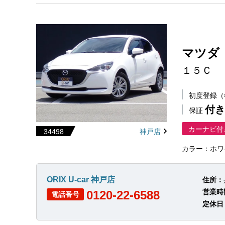
マツダ
１５Ｃ
初度登録
付き
保証
カーナビ付
34498
神戸店
カラー：ホワ
ORIX U-car 神戸店
住所：
営業時
0120-22-6588
電話番号
定休日