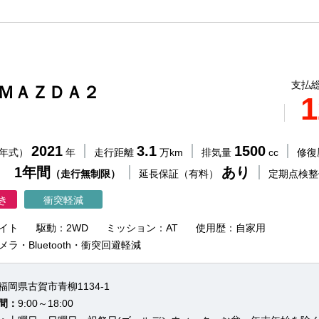
支払総
 ＭＡＺＤＡ２
1
2021
3.1
1500
（年式）
年
走行距離
万km
排気量
cc
修復
 1年間
あり
（走行無制限）
延長保証（有料）
定期点検
き
衝突軽減
イト
駆動：2WD
ミッション：AT
使用歴：自家用
メラ・Bluetooth・衝突回避軽減
福岡県古賀市青柳1134-1
間：
9:00～18:00