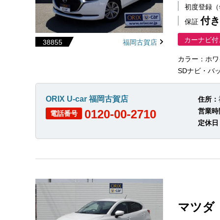
初度登録
付き
保証
カーナビ付
38855
福岡古賀店
カラー：ホワ
SDナビ・バック
ORIX U-car 福岡古賀店
住所：
営業時
0120-00-2710
電話番号
定休日
マツダ