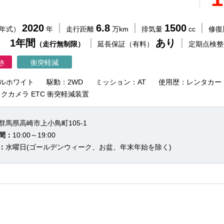
2020
6.8
1500
（年式）
年
走行距離
万km
排気量
cc
修復
 1年間
あり
（走行無制限）
延長保証（有料）
定期点検
き
衝突軽減
ルホワイト
駆動：2WD
ミッション：AT
使用歴：レンタカー
クカメラ ETC 衝突軽減装置
群馬県高崎市上小鳥町105-1
間：
10:00～19:00
：
水曜日(ゴールデンウィーク、お盆、年末年始を除く)