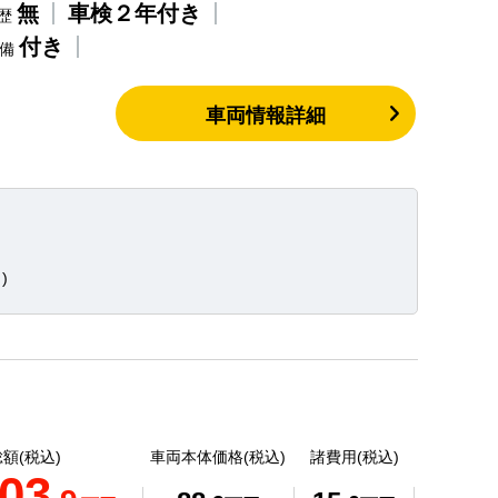
無
車検２年付き
歴
付き
整備
車両情報詳細
)
額(税込)
車両本体価格(税込)
諸費用(税込)
03