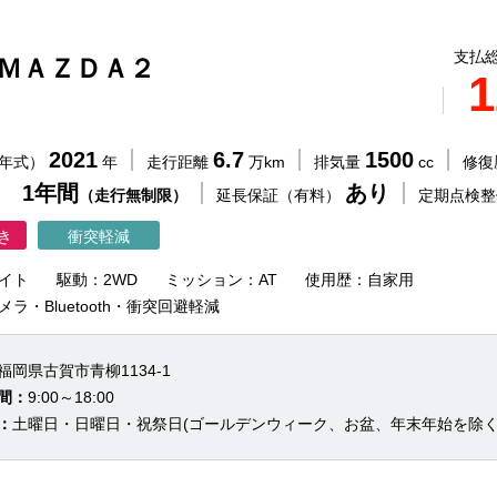
支払総
 ＭＡＺＤＡ２
1
2021
6.7
1500
（年式）
年
走行距離
万km
排気量
cc
修復
 1年間
あり
（走行無制限）
延長保証（有料）
定期点検
き
衝突軽減
イト
駆動：2WD
ミッション：AT
使用歴：自家用
メラ・Bluetooth・衝突回避軽減
福岡県古賀市青柳1134-1
間：
9:00～18:00
：
土曜日・日曜日・祝祭日(ゴールデンウィーク、お盆、年末年始を除く