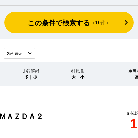
この条件で検索する
（
10
件）
走行距離
排気量
車両
多
｜
少
大
｜
小
支払総
 ＭＡＺＤＡ２
1