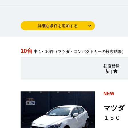
詳細な条件を追加する
10台
中 1～10件（マツダ・コンパクトカーの検索結果）
初度登録
新
｜
古
NEW
マツダ
１５Ｃ