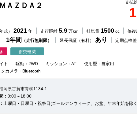
支払総
 ＭＡＺＤＡ２
1
2021
5.9
1500
（年式）
年
走行距離
万km
排気量
cc
修復
 1年間
あり
（走行無制限）
延長保証（有料）
定期点検
き
衝突軽減
イト
駆動：2WD
ミッション：AT
使用歴：自家用
カメラ・Bluetooth
福岡県古賀市青柳1134-1
間：
9:00～18:00
：
土曜日・日曜日・祝祭日(ゴールデンウィーク、お盆、年末年始を除く