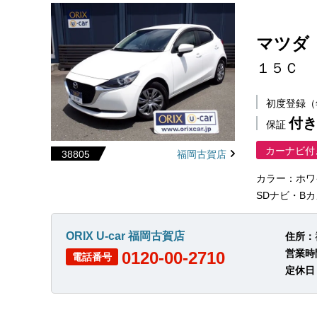
マツダ
１５Ｃ
初度登録
付き
保証
カーナビ付
38805
福岡古賀店
カラー：ホワ
SDナビ・Bカ
ORIX U-car 福岡古賀店
住所：
営業時
0120-00-2710
電話番号
定休日