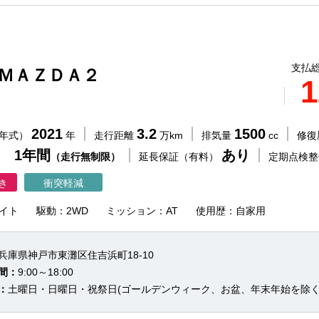
支払総
 ＭＡＺＤＡ２
1
2021
3.2
1500
（年式）
年
走行距離
万km
排気量
cc
修復
 1年間
あり
（走行無制限）
延長保証（有料）
定期点検
き
衝突軽減
イト
駆動：2WD
ミッション：AT
使用歴：自家用
兵庫県神戸市東灘区住吉浜町18-10
間：
9:00～18:00
：
土曜日・日曜日・祝祭日(ゴールデンウィーク、お盆、年末年始を除く