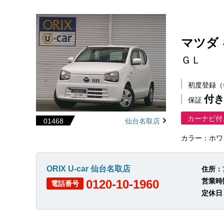
マツダ
ＧＬ
初度登録
付き
保証
カーナビ付
01468
仙台名取店
カラー：ホワ
ORIX U-car 仙台名取店
住所：
営業時
0120-10-1960
電話番号
定休日