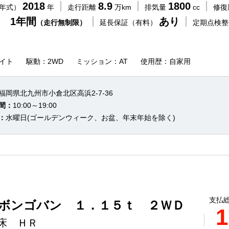
2018
8.9
1800
（年式）
年
走行距離
万km
排気量
cc
修復
 1年間
あり
（走行無制限）
延長保証（有料）
定期点検
イト
駆動：2WD
ミッション：AT
使用歴：自家用
福岡県北九州市小倉北区高浜2-7-36
間：
10:00～19:00
：
水曜日(ゴールデンウィーク、お盆、年末年始を除く)
支払総
 ボンゴバン １．１５ｔ ２ＷＤ
1
床 ＨＲ