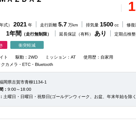
1
2021
5.7
1500
（年式）
年
走行距離
万km
排気量
cc
修復
 1年間
あり
（走行無制限）
延長保証（有料）
定期点検
き
衝突軽減
イト
駆動：2WD
ミッション：AT
使用歴：自家用
カメラ・ETC・Bluetooth
福岡県古賀市青柳1134-1
間：
9:00～18:00
：
土曜日・日曜日・祝祭日(ゴールデンウィーク、お盆、年末年始を除く