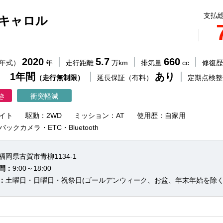
支払総
 キャロル
2020
5.7
660
（年式）
年
走行距離
万km
排気量
cc
修復
 1年間
あり
（走行無制限）
延長保証（有料）
定期点検
き
衝突軽減
イト
駆動：2WD
ミッション：AT
使用歴：自家用
ックカメラ・ETC・Bluetooth
福岡県古賀市青柳1134-1
間：
9:00～18:00
：
土曜日・日曜日・祝祭日(ゴールデンウィーク、お盆、年末年始を除く