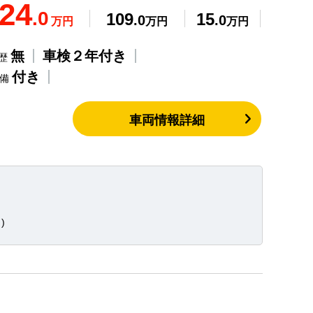
24
.0
109
15
.0
.0
万円
万円
万円
無
車検２年付き
歴
付き
整備
車両情報詳細
)