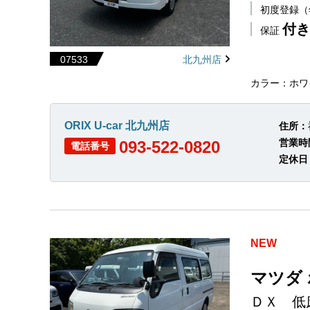
初度登録
付き
保証
07533
北九州店
カラー：ホワ
ORIX U-car 北九州店
住所：
営業時
093-522-0820
電話番号
定休日
NEW
マツダ
ＤＸ 低