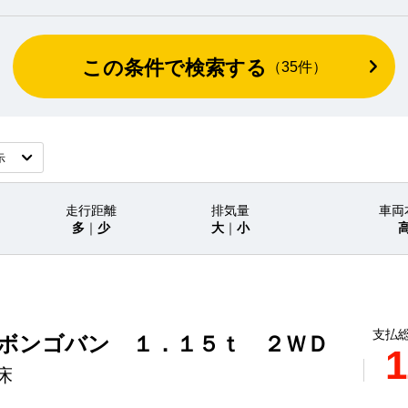
この条件で検索する
（
35
件）
走行距離
排気量
車両
多
｜
少
大
｜
小
支払総
 ボンゴバン １．１５ｔ ２ＷＤ
1
床