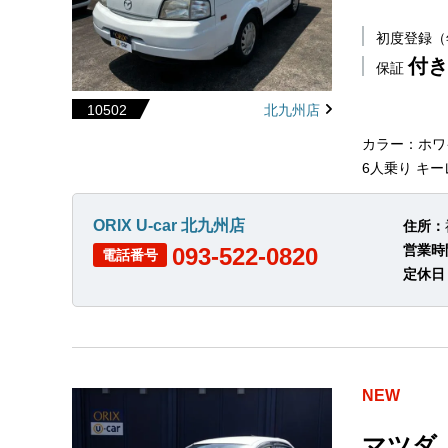
初度登録
付き
保証
10502
北九州店
カラー：ホワ
6人乗り キー
ORIX U-car 北九州店
住所：
営業時
093-522-0820
電話番号
定休日
NEW
マツダ