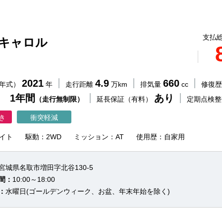
支払総
 キャロル
2021
4.9
660
（年式）
年
走行距離
万km
排気量
cc
修復
 1年間
あり
（走行無制限）
延長保証（有料）
定期点検
き
衝突軽減
イト
駆動：2WD
ミッション：AT
使用歴：自家用
宮城県名取市増田字北谷130-5
間：
10:00～18:00
：
水曜日(ゴールデンウィーク、お盆、年末年始を除く)