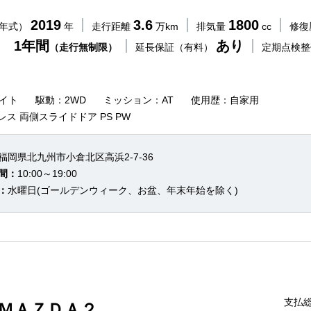
2019
3.6
1800
（年式）
年
走行距離
万km
排気量
cc
修復
 1年間
あり
（走行無制限）
延長保証（有料）
定期点検
イト
駆動：2WD
ミッション：AT
使用歴：自家用
レス 両側スライドドア PS PW
福岡県北九州市小倉北区高浜2-7-36
間：
10:00～19:00
：
水曜日(ゴールデンウィーク、お盆、年末年始を除く)
支払総
 ＭＡＺＤＡ２