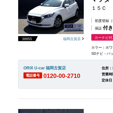
１５Ｃ
初度登録
付き
保証
カーナビ付
38855
福岡古賀店
カラー：ホワ
SDナビ・バック
ORIX U-car 福岡古賀店
住所：
営業時
0120-00-2710
電話番号
定休日