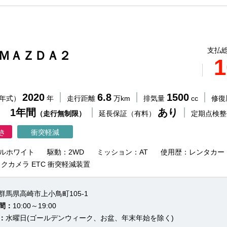
支払総
 ＭＡＺＤＡ２
1
2020
6.8
1500
（年式）
年
走行距離
万km
排気量
cc
修復
 1年間
あり
（走行無制限）
延長保証（有料）
定期点検
き
衝突軽減
ルホワイト
駆動：2WD
ミッション：AT
使用歴：レンタカー
クカメラ ETC 衝突軽減装置
群馬県高崎市上小鳥町105-1
間：
10:00～19:00
：
水曜日(ゴールデンウィーク、お盆、年末年始を除く)