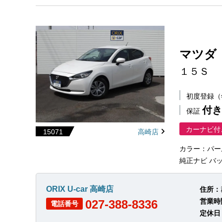
マツダ
１５Ｓ
初度登録
付き
保証
カーナビ付
15071
高崎店
カラー：パー
純正ナビ バッ
ORIX U-car 高崎店
住所：
営業時
027-388-8336
電話番号
定休日