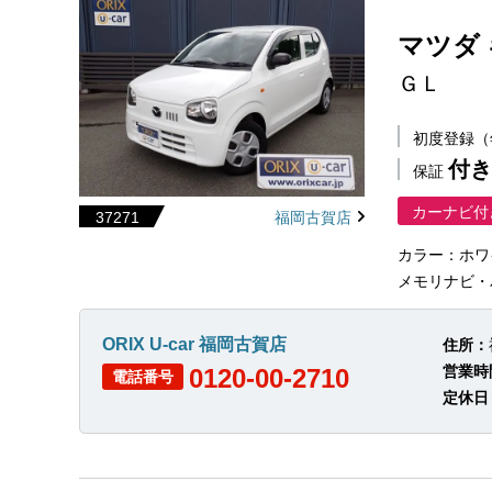
マツダ
ＧＬ
初度登録
付き
保証
カーナビ付
37271
福岡古賀店
カラー：ホワ
メモリナビ・バ
ORIX U-car 福岡古賀店
住所：
営業時
0120-00-2710
電話番号
定休日