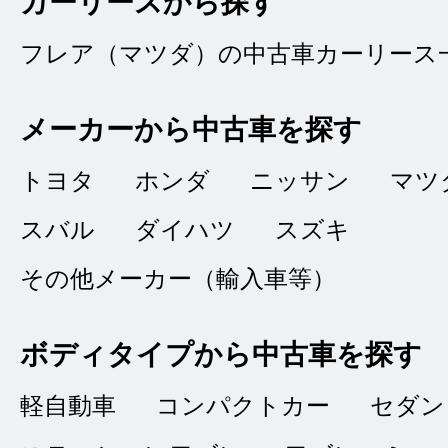
カーリースから探す
問合せ：
5
｜ 説
フレア（マツダ）の中古車カーリース
メーカーから中古車を探す
問い合わせから納車
なくスムーズでした
トヨタ
ホンダ
ニッサン
マツ
るので、不安なく納
スバル
ダイハツ
スズキ
その他メーカー（輸入車等）
ボディタイプから中古車を探す
中古車を買う
★★★★★
軽自動車
コンパクトカー
セダン
5
自動車ですね
点