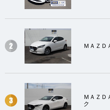
接客：
5
｜ 雰囲
2022/02/02
品質：
5
｜ 説明：
ＭＡＺＤ
夜遅くの問い合わせ
は見積り等ご返答頂
とスムーズに対応し
方に親切にして頂き
も程度のとても良い
ＭＡＺＤ
した。ありがとうご
ク