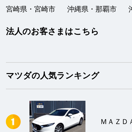
宮崎県・宮崎市
沖縄県・那覇市
突然の車両見学の希
法人のお客さまはこちら
らい、購入から納車
とがきました。
マツダの人気ランキング
迅速、丁寧な
★★★★★
5
あんみ
点
ＭＡＺＤ
総合評価
販売店の評価