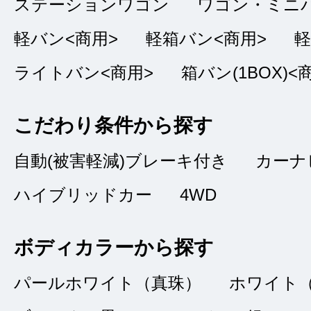
ステーションワゴン
ワゴン・ミニ
近鉄バファロー
総合評価
軽バン<商用>
軽箱バン<商用>
軽
販売店の評価
ライトバン<商用>
箱バン(1BOX)<
2023/11/05
接客：
5
｜ 雰囲
こだわり条件から探す
問合せ：
5
｜ 説
自動(被害軽減)ブレーキ付き
カーナ
ハイブリッドカー
4WD
おかげさまで、最良
ができました。他の
ボディカラーから探す
クスに足を運び購入
パールホワイト（真珠）
ホワイト
択だと思います。こ