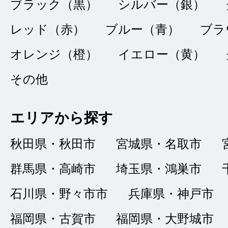
ブラック（黒）
シルバー（銀）
ました。
レッド（赤）
ブルー（青）
ブラ
オレンジ（橙）
イエロー（黄）
その他
丁寧な対応
★★★★
★
4
エリアから探す
ばんばんちゃん
点
秋田県・秋田市
宮城県・名取市
総合評価
販売店の評価
群馬県・高崎市
埼玉県・鴻巣市
接客：
4
｜ 雰囲
2023/09/10
石川県・野々市市
兵庫県・神戸市
品質：
4
｜ 説明：
福岡県・古賀市
福岡県・大野城市