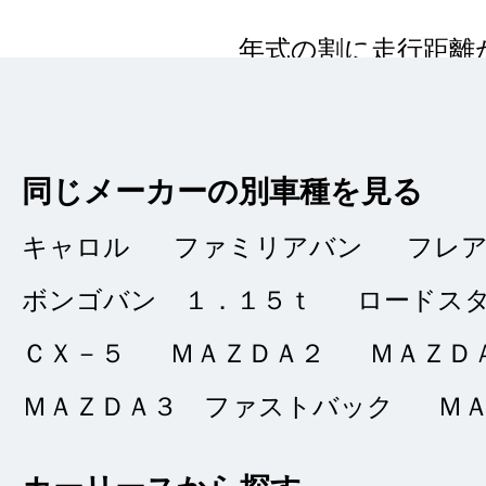
年式の割に走行距離
りました。
同じメーカーの別車種を見る
キャロル
ファミリアバン
フレ
納車まで何の
★★★★★
ボンゴバン １．１５ｔ
ロードス
5
スプリングマン
点
ＣＸ－５
ＭＡＺＤＡ２
ＭＡＺＤ
総合評価
販売店の評価
ＭＡＺＤＡ３ ファストバック
Ｍ
接客：
5
｜ 雰囲
2024/08/06