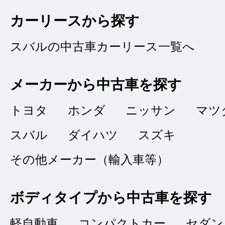
カーリースから探す
スバルの中古車カーリース一覧へ
対応に満足
★★★★★
メーカーから中古車を探す
5
ＲＫ
点
トヨタ
ホンダ
ニッサン
マツ
総合評価
スバル
ダイハツ
スズキ
販売店の評価
その他メーカー（輸入車等）
接客：
5
｜ 雰囲
2022/06/21
品質：
4
｜ 説明：
ボディタイプから中古車を探す
軽自動車
コンパクトカー
セダン