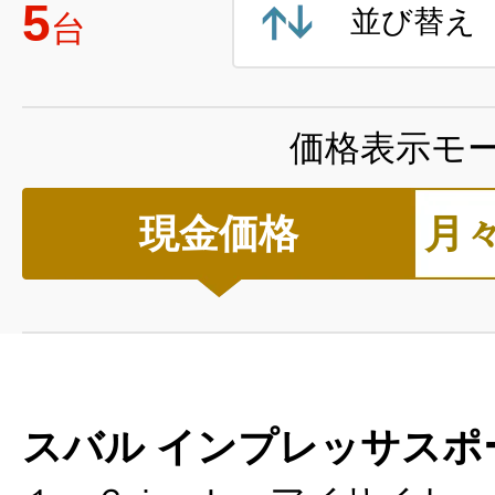
5
並び替え
台
価格表示モ
現金価格
月
スバル インプレッサスポ