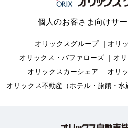
品質：
5
｜ 説明：
個人のお客さま向けサー
担当者の対応がとて
オリックスグループ
オリ
すく丁寧で安心して
オリックス・バファローズ
オリ
タッフの方も非常に
オリックスカーシェア
オリ
りの素敵なお店でし
オリックス不動産（ホテル・旅館・水
した。