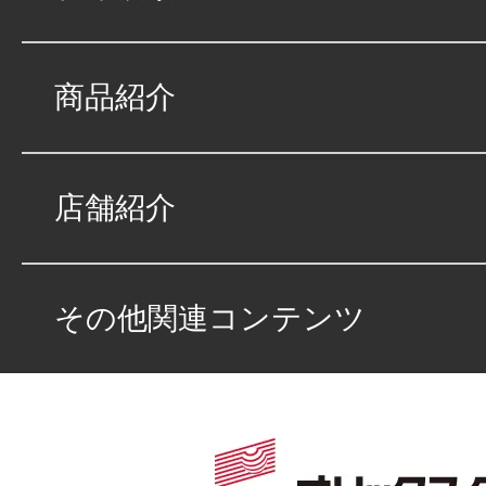
感が持てました。納
絡をくれる等、すむ
商品紹介
がとうございました
店舗紹介
素敵なお店
★★★★★
5
その他関連コンテンツ
Chiii
点
総合評価
販売店の評価
接客：
5
｜ 雰囲
2022/02/04