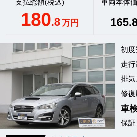
支払総額(税込)
車両本体価
180
.8
165
.
万円
初度
走行
排気
修復
車
保証