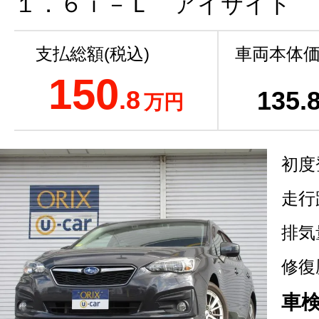
１．６ｉ－Ｌ アイサイト
支払総額(税込)
車両本体価
150
.8
135
.
万円
初度
走行
排気
修復
車