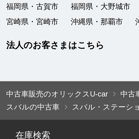
福岡県・古賀市
福岡県・大野城市
良質な中古車
★★★★
★
宮崎県・宮崎市
沖縄県・那覇市
4
MASA02
点
法人のお客さまはこちら
総合評価
販売店の評価
接客：
5
｜ 雰囲
2022/02/18
品質：
5
｜ 説明：
中古車販売のオリックスU-car
中古
スバルの中古車
スバル・ステーシ
プリウス30系を購
間際にも関わらず丁
在庫検索