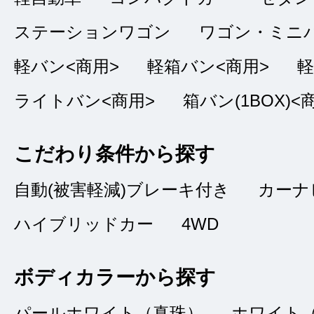
下見から購入決定ま
ステーションワゴン
ワゴン・ミニ
間も頂けて、安心し
軽バン<商用>
軽箱バン<商用>
軽
た。納車までの手続
ライトバン<商用>
箱バン(1BOX)<
って頂けました。
こだわり条件から探す
自動(被害軽減)ブレーキ付き
カーナ
お店の場所に
ハイブリッドカー
4WD
★★★★
★
4
キムラ
点
ボディカラーから探す
総合評価
販売店の評価
パールホワイト（真珠）
ホワイト