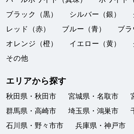
ブラック（黒）
シルバー（銀）
接客：
4
｜ 雰囲
2022/02/19
レッド（赤）
ブルー（青）
ブラ
品質：
5
｜ 説明：
オレンジ（橙）
イエロー（黄）
その他
ネットで探してスグ
ただきました。お店
エリアから探す
ですが、サイロの並
秋田県・秋田市
宮城県・名取市
のかとまどう所がレ
群馬県・高崎市
埼玉県・鴻巣市
石川県・野々市市
兵庫県・神戸市