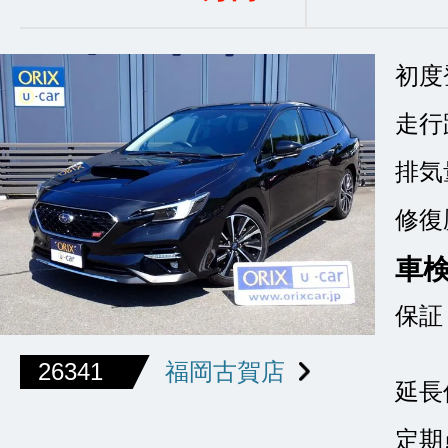
初度
走行
排気
修復
車
保証
26341
福岡古賀店
延長
定期