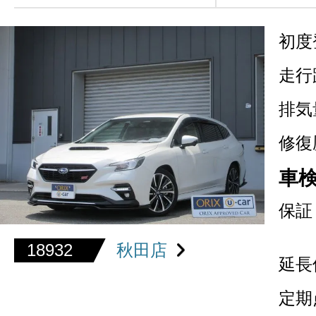
初度
走行
排気
修復
車
保証
18932
秋田店
延長
定期