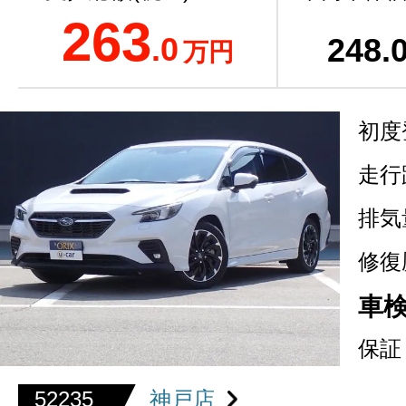
263
.0
248
.
万円
初度
走行
排気
修復
車
保証
52235
神戸店