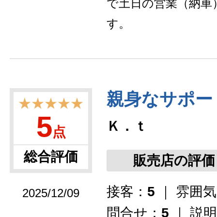
で土日の営業（納車
す。
親身なサポー
★★★★★
5
Ｋ．ｔ
点
総合評価
販売店の評価
接客：
5
｜ 雰囲
2025/12/09
問合せ：
5
｜ 説