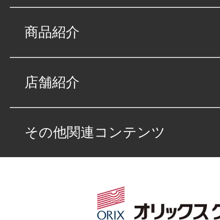
タイトルなし
★★★★★
商品紹介
5
Ｈｉｒｏ
点
総合評価
販売店の評価
店舗紹介
接客：
5
｜ 雰囲
2022/12/01
品質：
5
｜ 説明：
その他関連コンテンツ
車を乗り換えるため
車屋さんを５件ほど
もオリックスのスタ