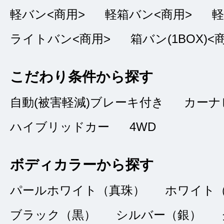
軽バン<商用>
軽箱バン<商用>
軽
ライトバン<商用>
箱バン(1BOX)<
満足しました
★★★★★
こだわり条件から探す
5
ｐｉｙｏｐｉｙｏ
点
自動(被害軽減)ブレーキ付き
カーナ
ハイブリッドカー
総合評価
4WD
販売店の評価
接客：
5
｜ 雰囲
ボディカラーから探す
2024/03/09
問合せ：
5
｜ 説
パールホワイト（真珠）
ホワイト
ブラック（黒）
シルバー（銀）