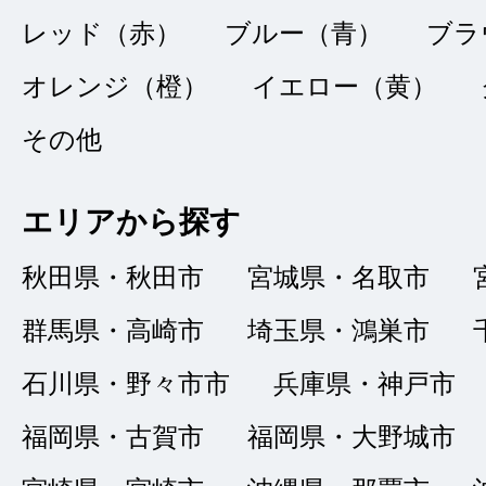
探していた車があり
レッド（赤）
ブルー（青）
ブラ
車の状態も接客も良
オレンジ（橙）
イエロー（黄）
た。安心してお勧め
その他
エリアから探す
秋田県・秋田市
宮城県・名取市
購入の決めて
★★★★
★
4
群馬県・高崎市
埼玉県・鴻巣市
まゆりの
点
石川県・野々市市
兵庫県・神戸市
総合評価
販売店の評価
福岡県・古賀市
福岡県・大野城市