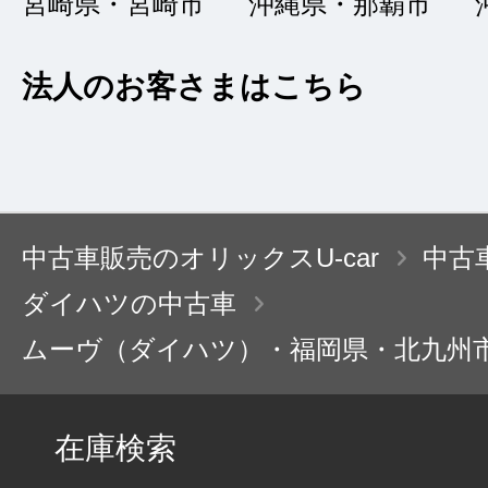
宮崎県・宮崎市
沖縄県・那覇市
接客：
5
｜ 雰囲
2023/09/08
品質：
5
｜ 説明：
法人のお客さまはこちら
相談や問いあわせに
いただきました。中
はり安心できる店で
中古車販売のオリックスU-car
中古
が、今回は何の不安
ダイハツの中古車
たです。
ムーヴ（ダイハツ）・福岡県・北九州
在庫検索