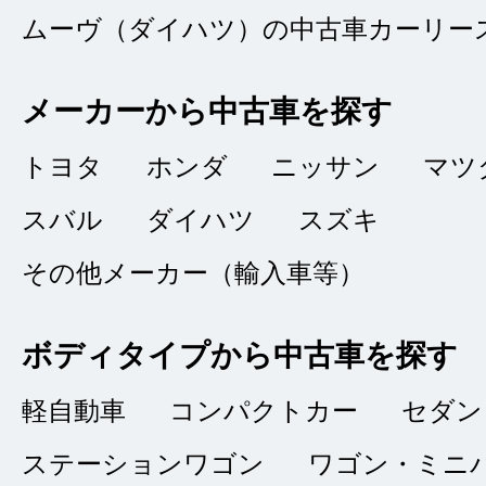
ムーヴ（ダイハツ）の中古車カーリー
総合評価
販売店の評価
メーカーから中古車を探す
接客：
5
｜ 雰囲
2025/08/08
トヨタ
ホンダ
ニッサン
マツ
問合せ：
4
｜ 説
スバル
ダイハツ
スズキ
その他メーカー（輸入車等）
中古車と思えないほ
顔も可愛いらしく、
ボディタイプから中古車を探す
接客も丁寧で真面目
軽自動車
コンパクトカー
セダン
ました。いい車で大
ステーションワゴン
ワゴン・ミニ
りがとう！