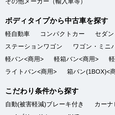
その他メーカー（輸入車等）
総合評価
販売店の評価
ボディタイプから中古車を探す
接客：
4
｜ 雰囲
2024/10/13
軽自動車
コンパクトカー
セダン
問合せ：
4
｜ 説
ステーションワゴン
ワゴン・ミニ
軽バン<商用>
軽箱バン<商用>
軽
インプレッサに興味
ライトバン<商用>
箱バン(1BOX)<
の良さそうなものが
た。特にアイサイト
こだわり条件から探す
自動(被害軽減)ブレーキ付き
カーナ