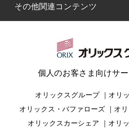
点
その他関連コンテンツ
総合評価
販売店の評価
接客：
5
｜ 雰囲
2022/03/27
品質：
4
｜ 説明：
個人のお客さま向けサー
何度も質問をしても
き、納車までも対応
オリックスグループ
オリ
オリックス・バファローズ
オリ
オリックスカーシェア
オリ