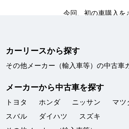
今回、初の車購入を
分からない点、多々
安心して購入できま
も迅速にご対応いた
カーリースから探す
した。
その他メーカー（輸入車等）の中古車
メーカーから中古車を探す
トヨタ
ホンダ
ニッサン
マツ
タイトルなし
★★★★
★
スバル
ダイハツ
スズキ
4
記載なし
点