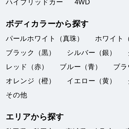
ハイブリッドカー
4WD
丁寧でした
★★★★★
ボディカラーから探す
5
みるんこ
点
パールホワイト（真珠）
ホワイト
総合評価
販売店の評価
ブラック（黒）
シルバー（銀）
レッド（赤）
ブルー（青）
ブラ
接客：
5
｜ 雰囲
2024/08/20
オレンジ（橙）
イエロー（黄）
問合せ：
5
｜ 説
その他
問合せにも誠実にご
エリアから探す
やすく安心してお取