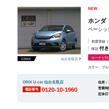
NEW
ホンダ
ベーシッ
初度登録
付き
保証
カーナビ付
03666
仙台名取店
カラー：ブル
ORIX U-car 仙台名取店
住所：
営業時
0120-10-1960
電話番号
定休日