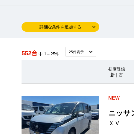
詳細な条件を追加する
552台
中 1～25件
初度登録
新
｜
古
NEW
ニッサ
ＸＶ