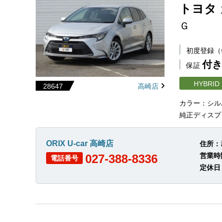
トヨタ
Ｇ
初度登録
付き
保証
HYBRID
28647
高崎店
カラー：シル
純正ディスプレ
ORIX U-car 高崎店
住所：
営業時
027-388-8336
電話番号
定休日