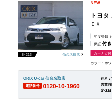
NEW
トヨタ
ＥＸ
初度登録
付き
保証
カーナビ付
84213
仙台名取店
カラー：ホワ
ORIX U-car 仙台名取店
住所：
営業時
0120-10-1960
電話番号
定休日