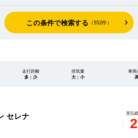
この条件で検索する
（
552
件）
走行距離
排気量
車両
多
｜
少
大
｜
小
支払総
ン セレナ
2