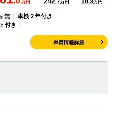
.0
242
18
.7
.3
万円
万円
万円
無
車検２年付き
歴
付き
整備
車両情報詳細