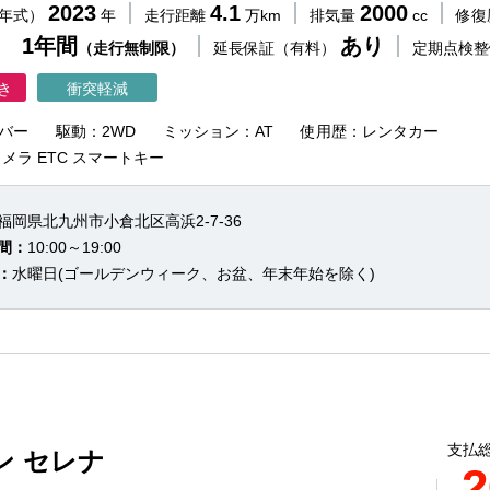
2023
4.1
2000
（年式）
年
走行距離
万km
排気量
cc
修復
 1年間
あり
（走行無制限）
延長保証（有料）
定期点検
き
衝突軽減
バー
駆動：2WD
ミッション：AT
使用歴：レンタカー
メラ ETC スマートキー
福岡県北九州市小倉北区高浜2-7-36
間：
10:00～19:00
：
水曜日(ゴールデンウィーク、お盆、年末年始を除く)
支払総
ン セレナ
2