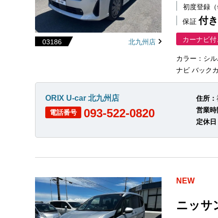
初度登録
付き
保証
カーナビ付
03186
北九州店
カラー：シル
ナビ バックカ
ORIX U-car 北九州店
住所：
営業時
093-522-0820
電話番号
定休日
NEW
ニッサ