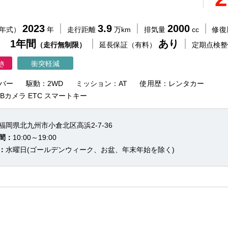
2023
3.9
2000
（年式）
年
走行距離
万km
排気量
cc
修復
 1年間
あり
（走行無制限）
延長保証（有料）
定期点検
き
衝突軽減
バー
駆動：2WD
ミッション：AT
使用歴：レンタカー
 Bカメラ ETC スマートキー
福岡県北九州市小倉北区高浜2-7-36
間：
10:00～19:00
：
水曜日(ゴールデンウィーク、お盆、年末年始を除く)