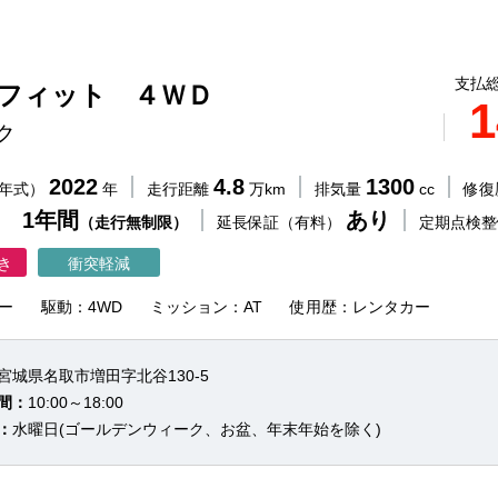
支払総
 フィット ４ＷＤ
1
ク
2022
4.8
1300
（年式）
年
走行距離
万km
排気量
cc
修復
 1年間
あり
（走行無制限）
延長保証（有料）
定期点検
き
衝突軽減
ー
駆動：4WD
ミッション：AT
使用歴：レンタカー
宮城県名取市増田字北谷130-5
間：
10:00～18:00
：
水曜日(ゴールデンウィーク、お盆、年末年始を除く)