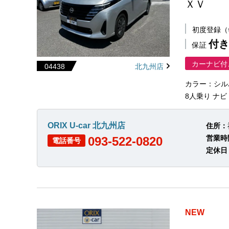
ＸＶ
初度登録
付き
保証
カーナビ付
04438
北九州店
カラー：シル
8人乗り ナビ
ORIX U-car 北九州店
住所：
営業時
093-522-0820
電話番号
定休日
NEW