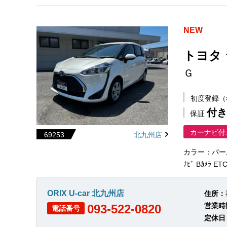
NEW
トヨタ
Ｇ
初度登録
付き
保証
カーナビ付
69253
北九州店
カラー：パー
ﾅﾋﾞ Bｶﾒﾗ 
ORIX U-car 北九州店
住所：
営業時
093-522-0820
電話番号
定休日