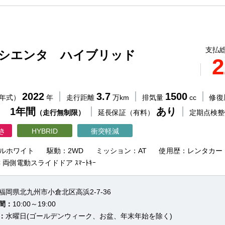
支払総
 シエンタ ハイブリッド
2
2022
3.7
1500
（年式）
年
走行距離
万km
排気量
cc
修復
 1年間
あり
（走行無制限）
延長保証（有料）
定期点検
き
HYBRID
衝突軽減
ルホワイト
駆動：2WD
ミッション：AT
使用歴：レンタカー
ETC 両側電動スライドドア ｽﾏｰﾄｷｰ
福岡県北九州市小倉北区高浜2-7-36
間：
10:00～19:00
：
水曜日(ゴールデンウィーク、お盆、年末年始を除く)