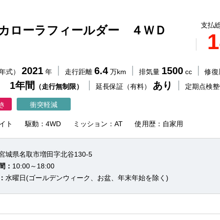
支払総
 カローラフィールダー ４ＷＤ
1
2021
6.4
1500
（年式）
年
走行距離
万km
排気量
cc
修復
 1年間
あり
（走行無制限）
延長保証（有料）
定期点検
き
衝突軽減
イト
駆動：4WD
ミッション：AT
使用歴：自家用
宮城県名取市増田字北谷130-5
間：
10:00～18:00
：
水曜日(ゴールデンウィーク、お盆、年末年始を除く)