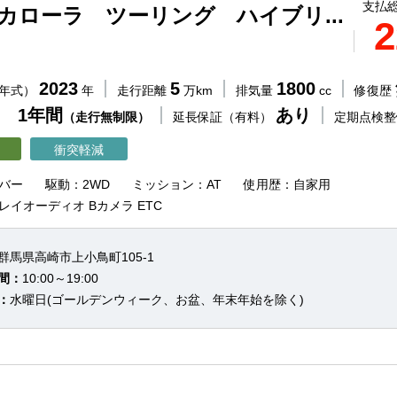
支払総
 カローラ ツーリング ハイブリ...
2
2023
5
1800
（年式）
年
走行距離
万km
排気量
cc
修復歴
 1年間
あり
（走行無制限）
延長保証（有料）
定期点検
衝突軽減
バー
駆動：2WD
ミッション：AT
使用歴：自家用
イオーディオ Bカメラ ETC
群馬県高崎市上小鳥町105-1
間：
10:00～19:00
：
水曜日(ゴールデンウィーク、お盆、年末年始を除く)