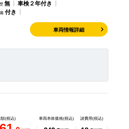
無
車検２年付き
歴
付き
整備
車両情報詳細
額(税込)
車両本体価格(税込)
諸費用(税込)
61