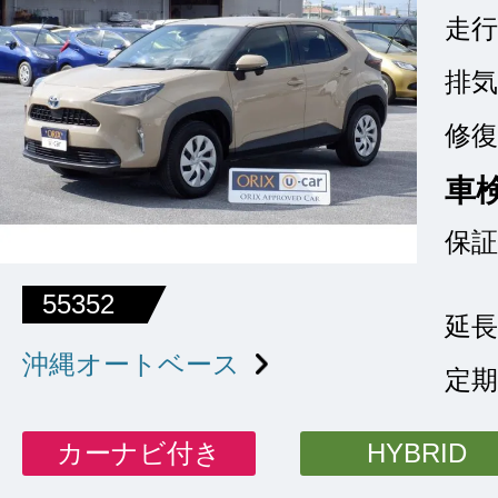
走行
排気
修復
車
保証
55352
延長
沖縄オートベース
定期
カーナビ付き
HYBRID