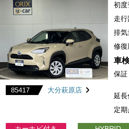
初度
走行
排気
修復
車
保証
85417
大分萩原店
延長
定期
カーナビ付き
HYBRID