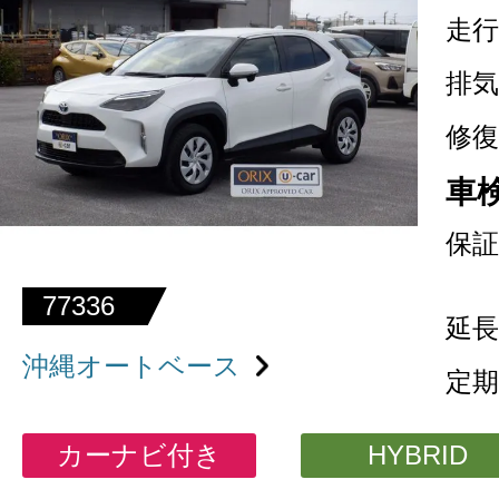
走行
排気
修復
車
保証
77336
延長
沖縄オートベース
定期
カーナビ付き
HYBRID