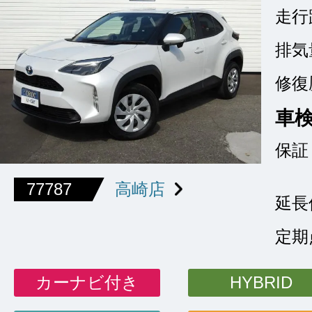
走行
排気
修復
車
保証
77787
高崎店
延長
定期
カーナビ付き
HYBRID