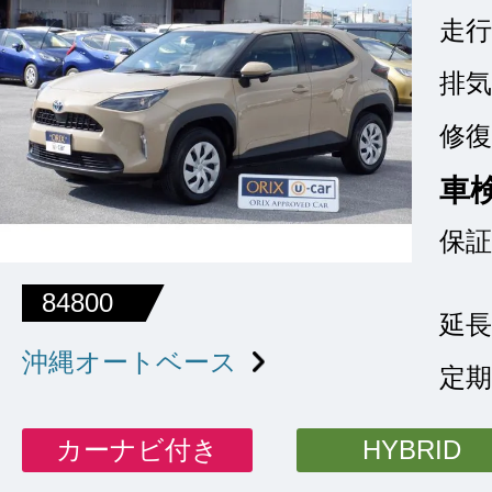
走行
排気
修復
車
保証
84800
延長
沖縄オートベース
定期
カーナビ付き
HYBRID