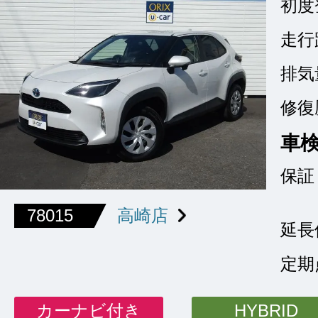
初度
走行
排気
修復
車
保証
78015
高崎店
延長
定期
カーナビ付き
HYBRID