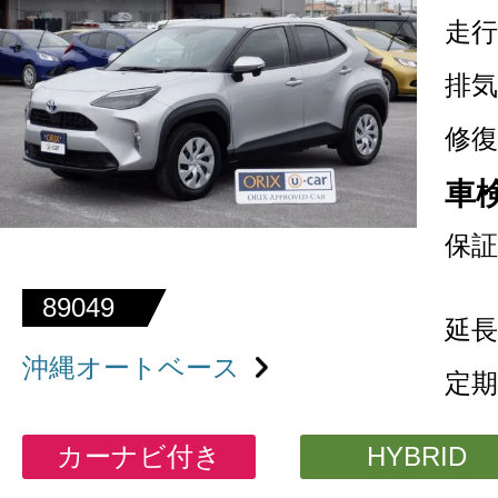
走行
排気
修復
車
保証
89049
延長
沖縄オートベース
定期
カーナビ付き
HYBRID