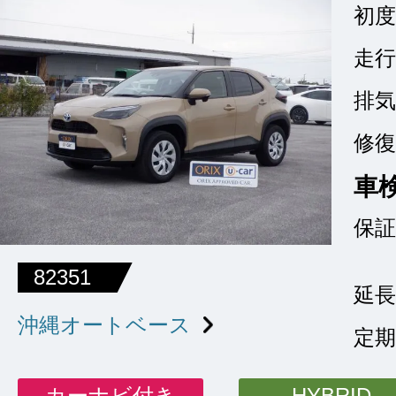
初度
走行
排気
修復
車
保証
82351
延長
沖縄オートベース
定期
カーナビ付き
HYBRID