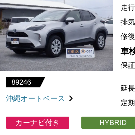
走行
排気
修復
車
保証
89246
延長
沖縄オートベース
定期
カーナビ付き
HYBRID