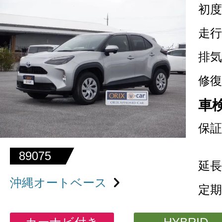
初度
走行
排気
修復
車
保証
89075
延長
沖縄オートベース
定期