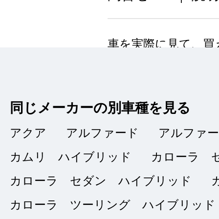
車を実際に見て、買
きたと思う。セール
く、安心して買えま
同じメーカーの別車種を見る
アクア
アルファード
アルファ
カムリ ハイブリッド
カローラ 
タイトルなし
★★★★
★
4
カローラ セダン ハイブリッド
ｋｙｍｍ
点
カローラ ツーリング ハイブリッド