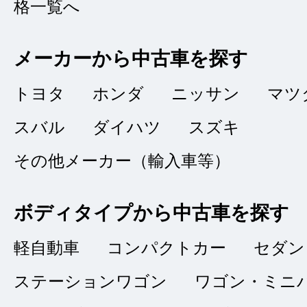
格一覧へ
な対応で良い取引が
メーカーから中古車を探す
トヨタ
ホンダ
ニッサン
マツ
ありがとうご
★★★★★
スバル
ダイハツ
スズキ
5
オキヒガ
その他メーカー（輸入車等）
点
総合評価
販売店の評価
ボディタイプから中古車を探す
軽自動車
コンパクトカー
セダン
接客：
5
｜ 雰囲
2023/01/15
ステーションワゴン
品質：
ワゴン・ミニ
3
｜ 説明：