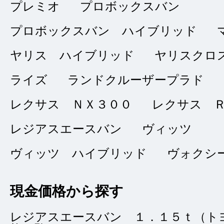
大満足の取引
プレミオ
プロボックスバン
★★★★★
5
プロボックスバン ハイブリッド
さとちん
点
ヤリス ハイブリッド
ヤリスクロ
総合評価
販売店の評価
ライズ
ランドクルーザープラド
接客：
5
｜ 雰囲
2024/10/09
レクサス ＮＸ３００
レクサス 
問合せ：
5
｜ 説
レジアスエースバン
ヴィッツ
ヴィッツ ハイブリッド
ヴォクシ
ネットで車の情報を
現金価格から探す
スＵ－ｃａｒ」さん
当された「森野」さ
レジアスエースバン １．１５ｔ（ト