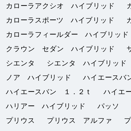
総合評価
販売店の評価
カローラアクシオ ハイブリッド
カローラスポーツ ハイブリッド
接客：
4
｜ 雰囲
2025/08/22
問合せ：
4
｜ 説
カローラフィールダー ハイブリッド
クラウン セダン ハイブリッド
シエンタ
シエンタ ハイブリッド
探していた車種が豊
りました。店員さん
ノア ハイブリッド
ハイエースバ
感が持てました。
ハイエースバン １．２ｔ
ハイエ
ハリアー ハイブリッド
パッソ
プリウス
プリウス アルファ