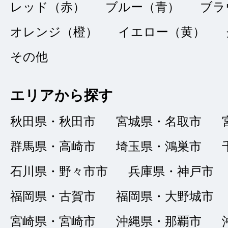
点
レッド（赤）
ブルー（青）
ブラ
総合評価
オレンジ（橙）
イエロー（黄）
販売店の評価
その他
接客：
4
｜ 雰囲
2022/03/28
品質：
4
｜ 説明：
エリアから探す
秋田県・秋田市
宮城県・名取市
希望に近い車を紹介
群馬県・高崎市
埼玉県・鴻巣市
大変満足しています
石川県・野々市市
兵庫県・神戸市
福岡県・古賀市
福岡県・大野城市
宮崎県・宮崎市
沖縄県・那覇市