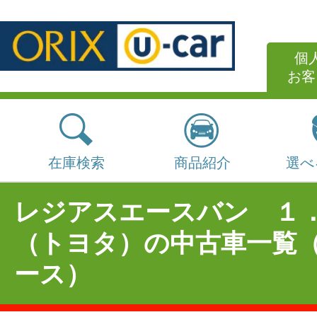
個
お客
在庫検索
商品紹介
選べ
レジアスエースバン １
（トヨタ）の中古車一覧
ース）