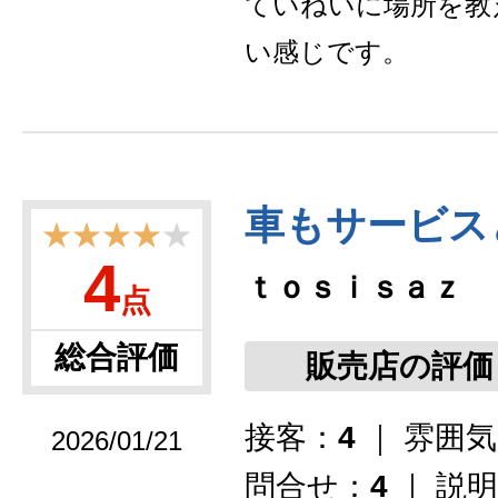
ていねいに場所を教
い感じです。
車もサービス
★★★★
★
4
ｔｏｓｉｓａｚ
点
総合評価
販売店の評価
接客：
4
｜ 雰囲
2026/01/21
問合せ：
4
｜ 説