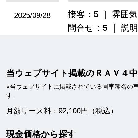
接客：
5
｜ 雰囲
2025/09/28
問合せ：
5
｜ 説
在庫車両が多く、同
よかったです。質問
当ウェブサイト掲載のＲＡＶ４
いたので安心して購
※当ウェブサイトに掲載されている同車種名の
す。
月額リース料：92,100円（税込）
いい買い物を
現金価格から探す
★★★★★