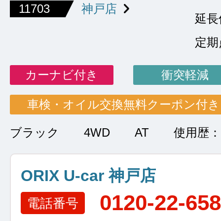
11703
神戸店
延長
定期
カーナビ付き
衝突軽減
車検・オイル交換無料クーポン付き
ブラック
4WD
AT
使用歴：
ORIX U-car 神戸店
0120-22-65
電話番号