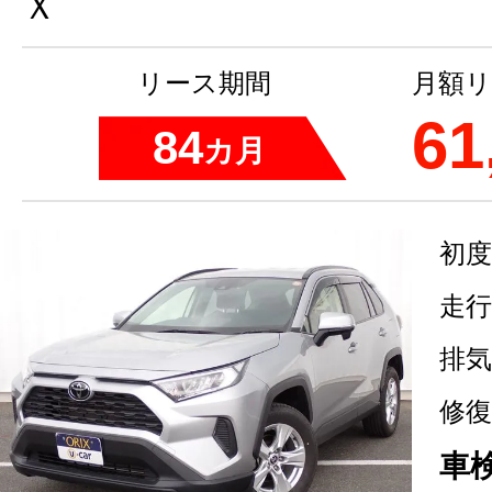
Ｘ
リース期間
月額リ
61
84
カ月
初度
走行
排気
修復
車