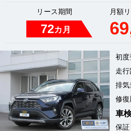
リース期間
月額リ
69
72
カ月
初度
走行
排気
修復
車
保証