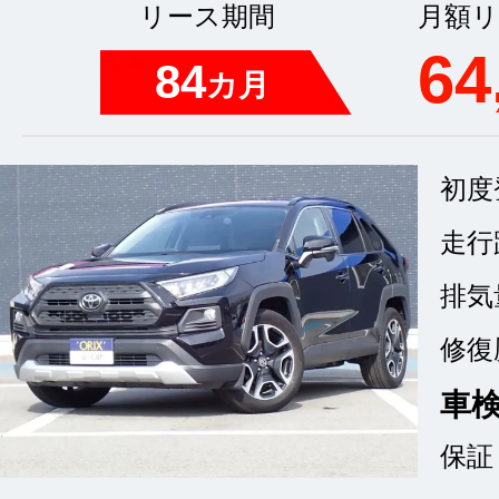
リース期間
月額リ
64
84
カ月
初度
走行
排気
修復
車
保証