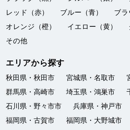
したが、担当の森野
レッド（赤）
ブルー（青）
ブラ
していただき、また
オレンジ（橙）
イエロー（黄）
に満足しております
その他
エリアから探す
秋田県・秋田市
宮城県・名取市
本日、納車で
★★★★
★
4
群馬県・高崎市
埼玉県・鴻巣市
Jay
点
石川県・野々市市
兵庫県・神戸市
総合評価
販売店の評価
福岡県・古賀市
福岡県・大野城市