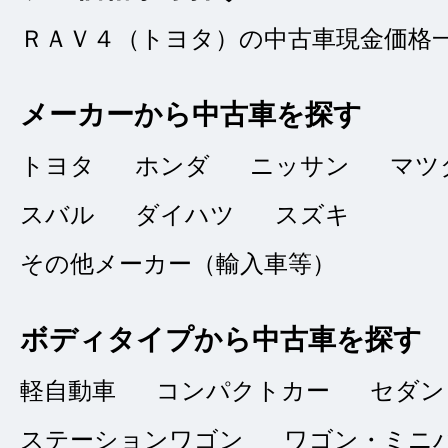
5
T
ＲＡＶ４（トヨタ）の中古車現金価格
点
総合評価
販売店の評価
メーカーから中古車を探す
トヨタ
ホンダ
ニッサン
マツ
接客：
5
｜ 雰囲
2022/05/28
スバル
ダイハツ
スズキ
品質：
5
｜ 説明：
その他メーカー（輸入車等）
対応が非常に丁寧で
ボディタイプから中古車を探す
たです。保証内容も
軽自動車
コンパクトカー
セダン
たです。
ステーションワゴン
ワゴン・ミニ