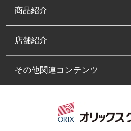
総合評価
商品紹介
販売店の評価
接客：
5
｜ 雰囲
2021/10/26
店舗紹介
品質：
5
｜ 説明：
その他関連コンテンツ
総合評価が４点とな
り整備されており、
います。販売員の方
き感謝しています。