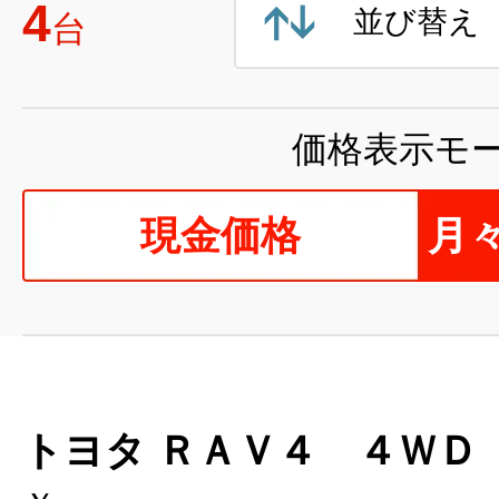
4
並び替え
台
価格表示モ
現金価格
月
トヨタ ＲＡＶ４ ４ＷＤ