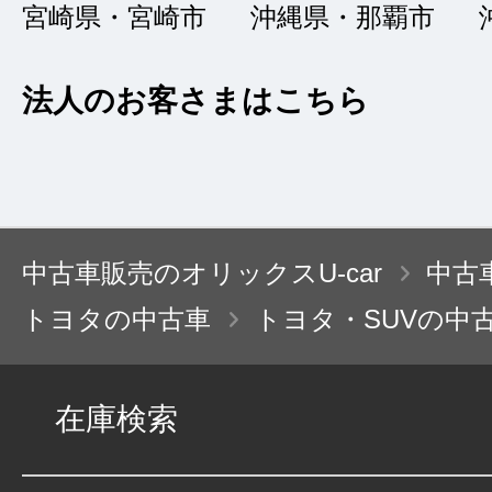
宮崎県・宮崎市
沖縄県・那覇市
接客：
4
｜ 雰囲
2022/02/03
品質：
4
｜ 説明：
法人のお客さまはこちら
探している条件の車
担当者の方の対応も
中古車販売のオリックスU-car
中古
トヨタの中古車
トヨタ・SUVの中
中古車だけど
★★★★★
在庫検索
5
ふたご座
点