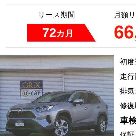
リース期間
月額リ
66
72
カ月
初度
走行
排気
修復
車
保証