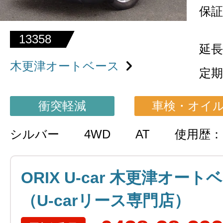
保証
13358
延長
木更津オートベース
定期
衝突軽減
車検・オイ
シルバー
4WD
AT
使用歴：
ORIX U-car 木更津オート
（U-carリース専門店）