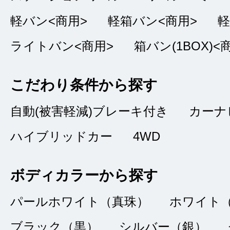
軽バン<商用>
軽箱バン<商用>
軽
ライトバン<商用>
箱バン(1BOX)<
初めての車
★★★★★
5
こだわり条件から探す
キララ
点
自動(被害軽減)ブレーキ付き
カーナ
総合評価
販売店の評価
ハイブリッドカー
4WD
接客：
5
｜ 雰囲
2022/02/16
ボディカラーから探す
品質：
5
｜ 説明：
パールホワイト（真珠）
ホワイト
ブラック（黒）
シルバー（銀）
初めての車を購入す