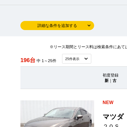
詳細な条件を追加する
※リース期間とリース料は検索条件にあて
196台
中 1～25件
初度登録
新
｜
古
NEW
マツダ
２０Ｓ