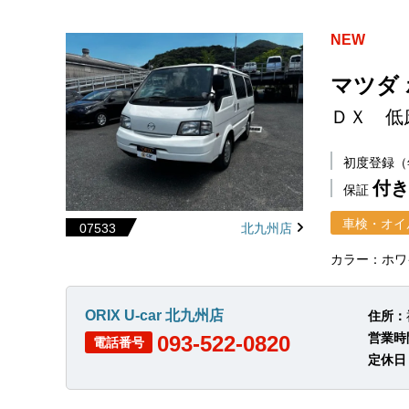
NEW
マツダ
ＤＸ 低
初度登録
付き
保証
車検・オイ
07533
北九州店
カラー：ホワ
ORIX U-car 北九州店
住所：
営業時
093-522-0820
電話番号
定休日