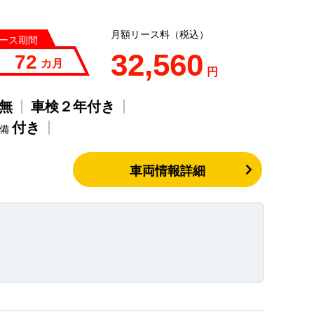
月額リース料（税込）
ース期間
32,560
72
カ月
円
無
車検２年付き
付き
整備
車両情報詳細