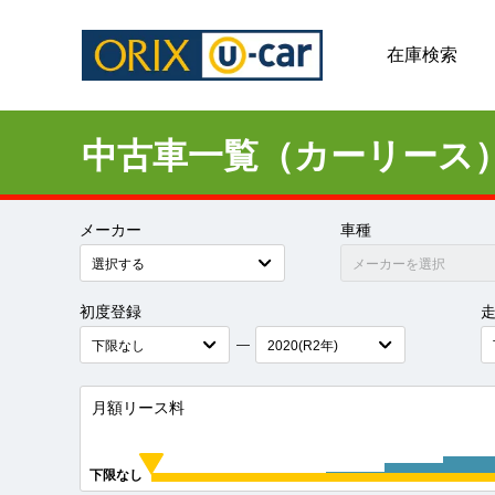
在庫検索
中古車一覧（カーリース
メーカー
車種
初度登録
―
月額リース料
下限なし