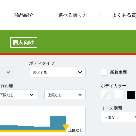
商品紹介
選べる乗り方
よくある
）
ボディタイプ
新着車両
走行距離
ボディカラー
―
リース期間
上限なし