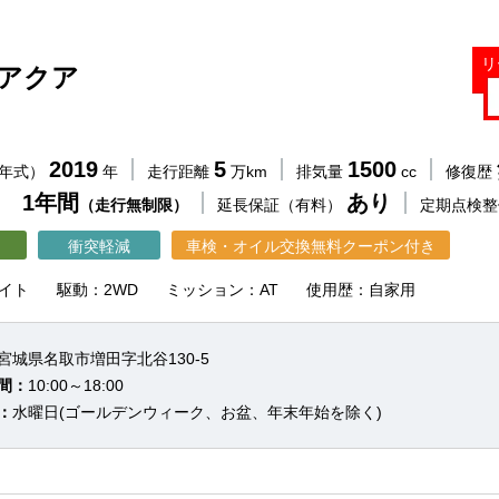
リ
 アクア
2019
5
1500
（年式）
年
走行距離
万km
排気量
cc
修復歴
 1年間
あり
（走行無制限）
延長保証（有料）
定期点検
衝突軽減
車検・オイル交換無料クーポン付き
イト
駆動：2WD
ミッション：AT
使用歴：自家用
宮城県名取市増田字北谷130-5
間：
10:00～18:00
：
水曜日(ゴールデンウィーク、お盆、年末年始を除く)