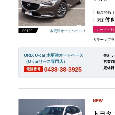
初度登録
付き
保証
カーナビ付
00199
木更津オートベース
カラー：ブラ
ORIX U-car 木更津オートベース
住所：
（U-carリース専門店）
営業時
定休日
0438-38-3925
電話番号
NEW
トヨタ