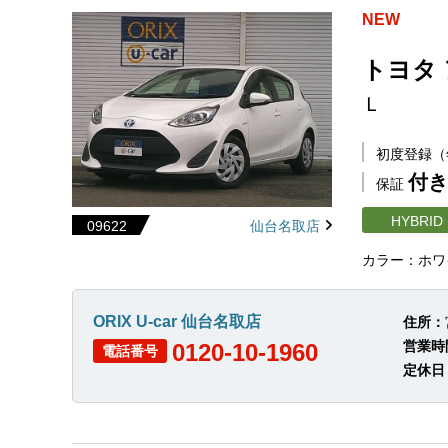
NEW
トヨタ
Ｌ
初度登録
付き
保証
HYBRID
09622
仙台名取店
カラー：ホワ
ORIX U-car 仙台名取店
住所：
営業時
0120-10-1960
電話番号
定休日