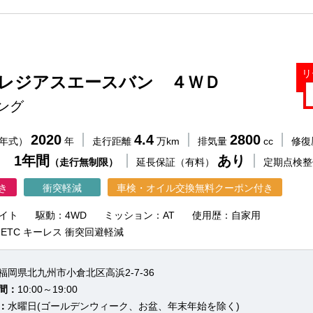
リ
 レジアスエースバン ４ＷＤ
ング
2020
4.4
2800
（年式）
年
走行距離
万km
排気量
cc
修復
 1年間
あり
（走行無制限）
延長保証（有料）
定期点検
き
衝突軽減
車検・オイル交換無料クーポン付き
イト
駆動：4WD
ミッション：AT
使用歴：自家用
 ETC キーレス 衝突回避軽減
福岡県北九州市小倉北区高浜2-7-36
間：
10:00～19:00
：
水曜日(ゴールデンウィーク、お盆、年末年始を除く)