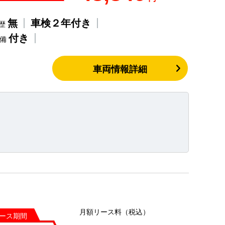
無
車検２年付き
歴
付き
整備
車両情報詳細
月額リース料（税込）
ース期間