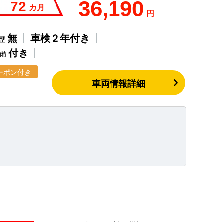
36,190
72
カ月
円
無
車検２年付き
歴
付き
整備
ーポン付き
車両情報詳細