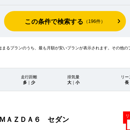
この条件で検索する
（
196
件）
はまるプランのうち、最も月額が安いプランが表示されます。その他の
走行距離
排気量
リー
多
｜
少
大
｜
小
長
リ
 ＭＡＺＤＡ６ セダン