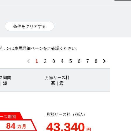
条件をクリアする
プランは車両詳細ページをご確認ください。
1
2
3
4
5
6
7
8
ス期間
月額リース料
｜
短
高
｜
安
月額リース料（税込）
ース期間
43,340
84
カ月
円