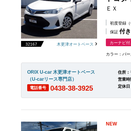
ＥＸ
初度登録
付き
保証
カーナビ付
32167
木更津オートベース
カラー：パー
ORIX U-car 木更津オートベース
住所：
（U-carリース専門店）
営業時
定休日
0438-38-3925
電話番号
NEW