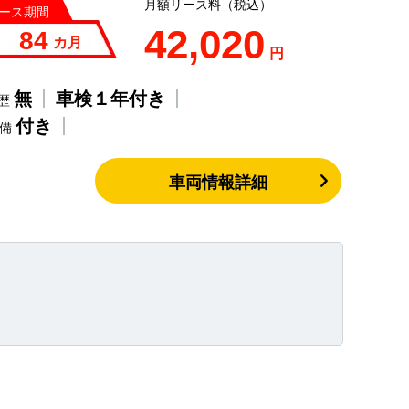
月額リース料（税込）
ース期間
42,020
84
カ月
円
無
車検１年付き
歴
付き
整備
車両情報詳細