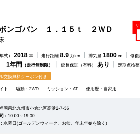
リ
 ボンゴバン １．１５ｔ ２ＷＤ
床
2018
8.9
1800
（年式）
年
走行距離
万km
排気量
cc
修復
 1年間
あり
（走行無制限）
延長保証（有料）
定期点検
ル交換無料クーポン付き
イト
駆動：2WD
ミッション：AT
使用歴：自家用
福岡県北九州市小倉北区高浜2-7-36
間：
10:00～19:00
：
水曜日(ゴールデンウィーク、お盆、年末年始を除く)