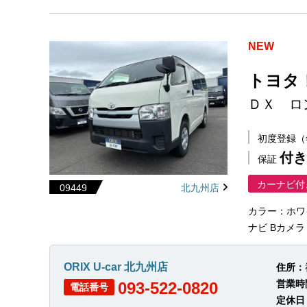
NEW
トヨタ
ＤＸ ロ
初度登録
付き
保証
カーナビ付
09449
北九州店
カラー：ホワ
ナビ Bカメラ
ORIX U-car 北九州店
住所：
営業時
093-522-0820
電話番号
定休日