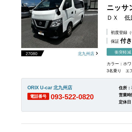
ニッサン
ＤＸ 低
初度登録
付き
保証
衝突軽減
27080
北九州店
カラー：ホワ
3名乗り エ
ORIX U-car 北九州店
住所：
営業時
093-522-0820
電話番号
定休日