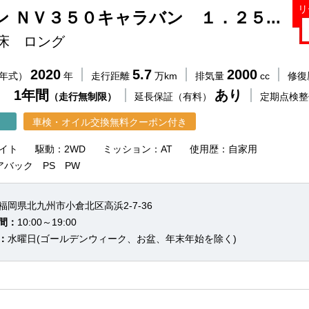
リ
 ＮＶ３５０キャラバン １．２５...
床 ロング
2020
5.7
2000
（年式）
年
走行距離
万km
排気量
cc
修復
 1年間
あり
（走行無制限）
延長保証（有料）
定期点検
車検・オイル交換無料クーポン付き
イト
駆動：2WD
ミッション：AT
使用歴：自家用
アバック PS PW
福岡県北九州市小倉北区高浜2-7-36
間：
10:00～19:00
：
水曜日(ゴールデンウィーク、お盆、年末年始を除く)