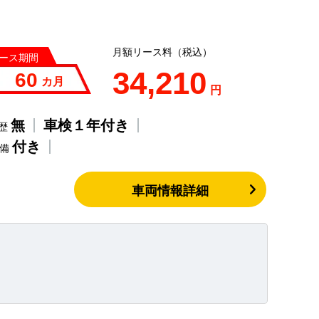
月額リース料（税込）
ース期間
34,210
60
カ月
円
無
車検１年付き
歴
付き
整備
車両情報詳細