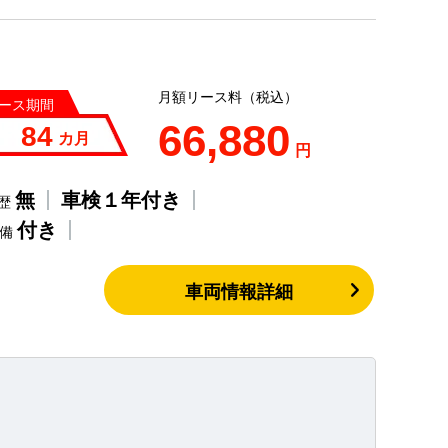
月額リース料（税込）
ース期間
66,880
84
カ月
円
無
車検１年付き
歴
付き
整備
車両情報詳細