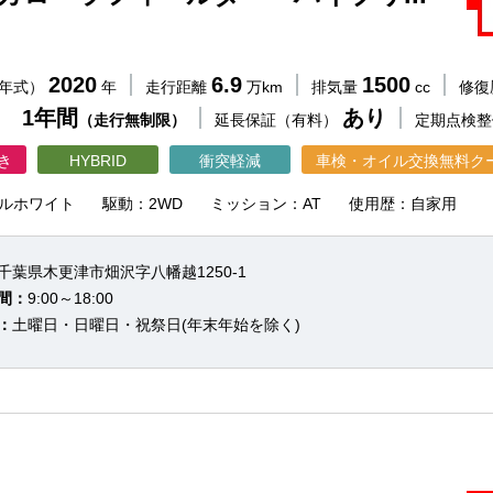
2020
6.9
1500
（年式）
年
走行距離
万km
排気量
cc
修復
 1年間
あり
（走行無制限）
延長保証（有料）
定期点検
き
HYBRID
衝突軽減
車検・オイル交換無料ク
ルホワイト
駆動：2WD
ミッション：AT
使用歴：自家用
千葉県木更津市畑沢字八幡越1250-1
間：
9:00～18:00
：
土曜日・日曜日・祝祭日(年末年始を除く)