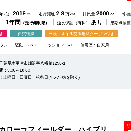
2019
2.8
2000
（年式）
年
走行距離
万km
排気量
cc
修復
 1年間
あり
（走行無制限）
延長保証（有料）
定期点検
き
衝突軽減
車検・オイル交換無料クーポン付き
ウン
駆動：2WD
ミッション：AT
使用歴：自家用
千葉県木更津市畑沢字八幡越1250-1
間：
9:00～18:00
：
土曜日・日曜日・祝祭日(年末年始を除く)
リ
 カローラフィールダー ハイブリ...