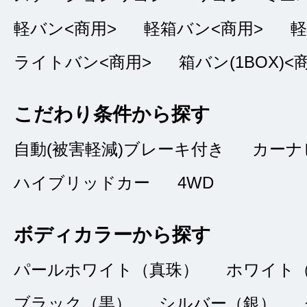
品質：
4
｜ 説明：
軽バン<商用>
軽箱バン<商用>
軽
ライトバン<商用>
箱バン(1BOX)<
接客は、言葉使い等
だ納車までが少しお
こだわり条件から探す
自動(被害軽減)ブレーキ付き
カーナ
ハイブリッドカー
4WD
初めての購入
★★★★
★
4
ボディカラーから探す
かった。
点
パールホワイト（真珠）
ホワイト
ユウ
総合評価
ブラック（黒）
シルバー（銀）