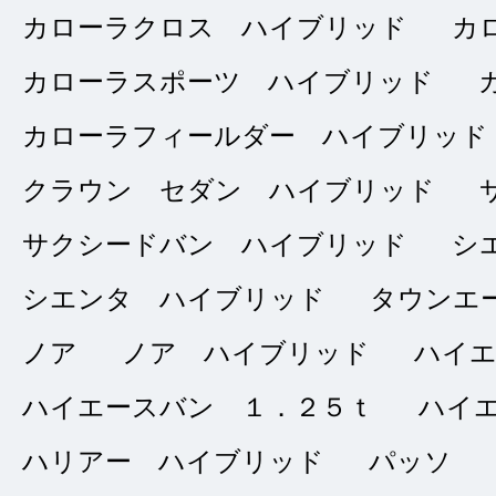
カローラクロス ハイブリッド
カ
接客：
5
｜ 雰囲
2024/08/27
問合せ：
5
｜ 説
カローラスポーツ ハイブリッド
カローラフィールダー ハイブリッド
クラウン セダン ハイブリッド
とても親切でていね
心して車の購入が出
サクシードバン ハイブリッド
シ
を考えている人がい
シエンタ ハイブリッド
タウンエ
す。
ノア
ノア ハイブリッド
ハイ
ハイエースバン １．２５ｔ
ハイ
ハリアー ハイブリッド
パッソ