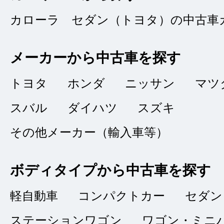
いな対応も安心材料
カローラ セダン（トヨタ）の中古車
います。
メーカーから中古車を探す
トヨタ
ホンダ
ニッサン
マツ
タイトルなし
スバル
ダイハツ
スズキ
★★★
★★
3
その他メーカー（輸入車等）
コカ・コーラ
点
総合評価
ボディタイプから中古車を探す
販売店の評価
軽自動車
コンパクトカー
セダン
接客：
3
｜ 雰囲
2022/09/15
ステーションワゴン
ワゴン・ミニ