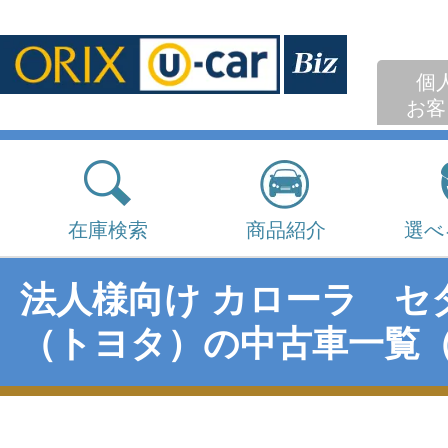
個
お客
在庫検索
商品紹介
選べ
法人様向け カローラ セ
（トヨタ）の中古車一覧