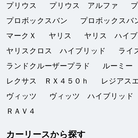
ありがとうご
★★★★★
プリウス
プリウス アルファ
5
ｅｔｅｃｏ
プロボックスバン
プロボックスバ
点
マークＸ
ヤリス
ヤリス ハイブ
総合評価
販売店の評価
ヤリスクロス ハイブリッド
ライ
接客：
5
｜ 雰囲
2024/03/09
ランドクルーザープラド
ルーミー
問合せ：
5
｜ 説
レクサス ＲＸ４５０ｈ
レジアス
ヴィッツ
ヴィッツ ハイブリッド
お世話になりました
ＲＡＶ４
はできなかったのが
以上にきれいな車で
カーリースから探す