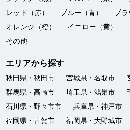
販売店の評価
レッド（赤）
ブルー（青）
ブラ
2021/11/21
接客：
4
｜ 雰囲
オレンジ（橙）
イエロー（黄）
品質：
4
｜ 説明：
その他
エリアから探す
必要な書類等の説明
秋田県・秋田市
宮城県・名取市
て頂いて、とても助
群馬県・高崎市
埼玉県・鴻巣市
入出来ました。
石川県・野々市市
兵庫県・神戸市
福岡県・古賀市
福岡県・大野城市