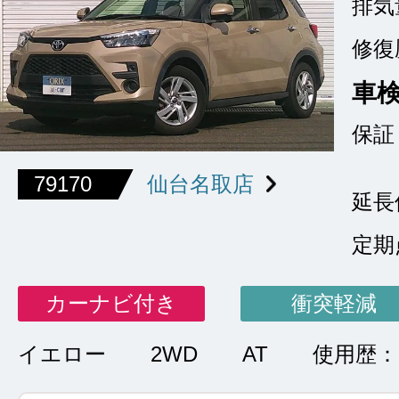
排気
修復
車
保証
79170
仙台名取店
延長
定期
カーナビ付き
衝突軽減
イエロー
2WD
AT
使用歴：