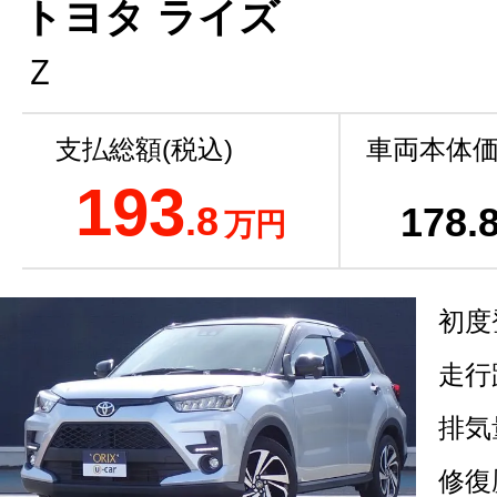
トヨタ ライズ
Ｚ
支払総額(税込)
車両本体価
193
.8
178
.
万円
初度
走行
排気
修復