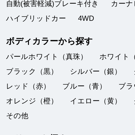
早く決めることがで
自動(被害軽減)ブレーキ付き
カーナ
ハイブリッドカー
4WD
ボディカラーから探す
購入にあたっ
★★★★★
パールホワイト（真珠）
ホワイト
5
ちゃちゃまる
点
ブラック（黒）
シルバー（銀）
総合評価
販売店の評価
レッド（赤）
ブルー（青）
ブラ
オレンジ（橙）
イエロー（黄）
接客：
5
｜ 雰囲
2022/02/05
その他
品質：
5
｜ 説明：