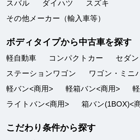
スバル
ダイハツ
スズキ
5
ＡＳ
点
その他メーカー（輸入車等）
総合評価
販売店の評価
ボディタイプから中古車を探す
接客：
5
｜ 雰囲
2022/06/25
軽自動車
コンパクトカー
セダン
品質：
5
｜ 説明：
ステーションワゴン
ワゴン・ミニ
軽バン<商用>
軽箱バン<商用>
軽
仕事の関係で急に車
ライトバン<商用>
箱バン(1BOX)<
検討しました。こち
こだわり条件から探す
やすく、私の希望と