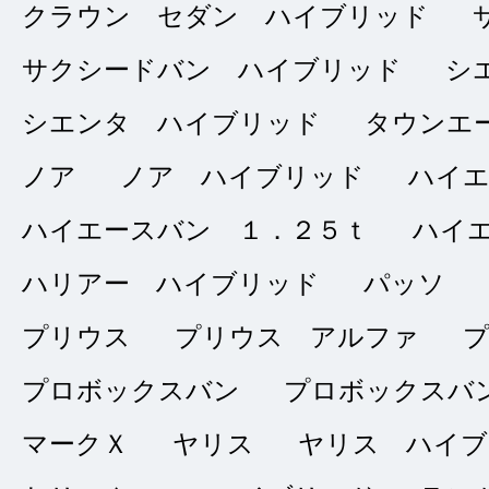
クラウン セダン ハイブリッド
店の中きれいでした
サクシードバン ハイブリッド
シ
シエンタ ハイブリッド
タウンエ
ノア
ノア ハイブリッド
ハイ
スタッフさん
★★★★★
ハイエースバン １．２５ｔ
ハイ
5
良い
点
ハリアー ハイブリッド
パッソ
ｋａｚｕ
総合評価
プリウス
プリウス アルファ
販売店の評価
プロボックスバン
プロボックスバ
2024/08/22
マークＸ
ヤリス
ヤリス ハイブ
接客：
5
｜ 雰囲