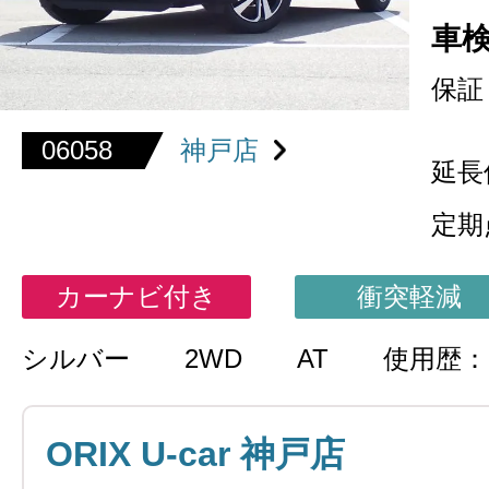
車
保証
06058
神戸店
延長
定期
カーナビ付き
衝突軽減
シルバー
2WD
AT
使用歴：
ORIX U-car 神戸店