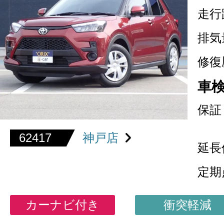
走行
排気
修復
車
保証
62417
神戸店
延長
定期
カーナビ付き
衝突軽減