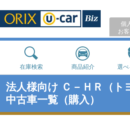
個
お客
在庫検索
商品紹介
選べ
法人様向け Ｃ－ＨＲ（ト
中古車一覧（購入）