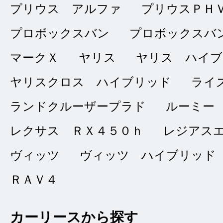
ありがとうご
★★★★★
プリウス アルファ
プリウスＰＨ
5
クララ
プロボックスバン
プロボックスバ
点
マークＸ
ヤリス
ヤリス ハイブ
総合評価
販売店の評価
ヤリスクロス ハイブリッド
ライ
接客：
5
｜ 雰囲
2023/01/18
ランドクルーザープラド
ルーミー
品質：
5
｜ 説明：
レクサス ＲＸ４５０ｈ
レジアス
ヴィッツ
ヴィッツ ハイブリッド
急な問合せに対して
ＲＡＶ４
ありがとうございま
カーリースから探す