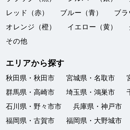
レッド（赤）
ブルー（青）
ブラ
急な来店にも関わら
オレンジ（橙）
イエロー（黄）
い部分まで包み隠さ
その他
車の出所も明確であ
を決めました。森野
エリアから探す
秋田県・秋田市
宮城県・名取市
群馬県・高崎市
埼玉県・鴻巣市
石川県・野々市市
兵庫県・神戸市
福岡県・古賀市
福岡県・大野城市