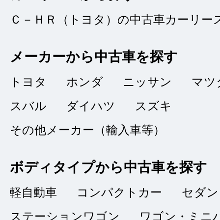
Ｃ－ＨＲ（トヨタ）の中古車カーリー
タイトルなし
★★★
★★
メーカーから中古車を探す
3
コカ・コーラ
点
トヨタ
ホンダ
ニッサン
マツ
総合評価
スバル
ダイハツ
スズキ
販売店の評価
その他メーカー（輸入車等）
接客：
3
｜ 雰囲
2022/09/15
品質：
4
｜ 説明：
ボディタイプから中古車を探す
軽自動車
コンパクトカー
セダン
接客は、言葉使い等
ステーションワゴン
ワゴン・ミニ