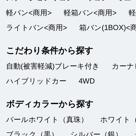
だ納車までが少しお
軽バン<商用>
軽箱バン<商用>
軽
ライトバン<商用>
箱バン(1BOX)<
こだわり条件から探す
安心感がある
★★★★★
5
自動(被害軽減)ブレーキ付き
カーナ
こう
点
ハイブリッドカー
4WD
総合評価
販売店の評価
ボディカラーから探す
接客：
5
｜ 雰囲
2022/02/17
パールホワイト（真珠）
ホワイト
品質：
5
｜ 説明：
ブラック（黒）
シルバー（銀）