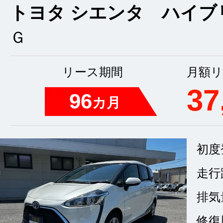
トヨタ シエンタ ハイブ
Ｇ
リース期間
月額リ
37
96
カ月
初度
走行
排気
修復