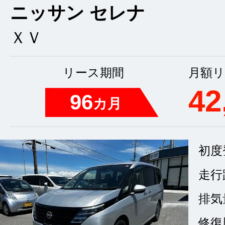
ニッサン セレナ
ＸＶ
リース期間
月額リ
42
96
カ月
初度
走行
排気
修復