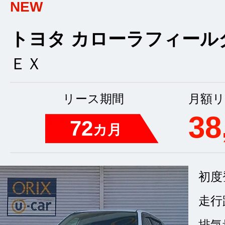
NEW
トヨタ カローラフィール
ＥＸ
リース期間
月額リ
38
72
カ月
初度
走行
排気