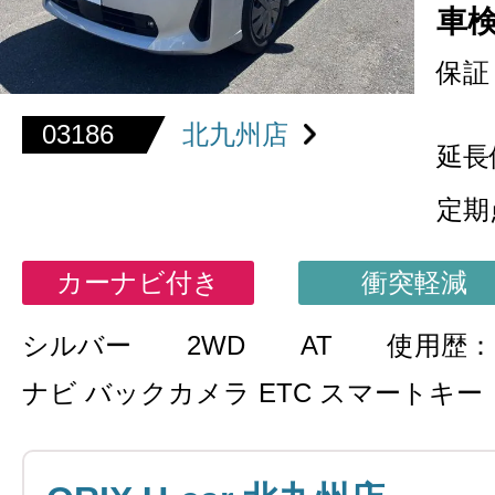
車
保証
03186
北九州店
延長
定期
カーナビ付き
衝突軽減
シルバー
2WD
AT
使用歴
ナビ バックカメラ ETC スマートキー