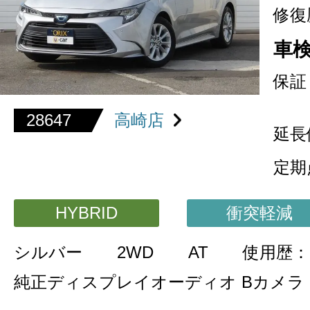
修復
車
保証
28647
高崎店
延長
定期
HYBRID
衝突軽減
シルバー
2WD
AT
使用歴：
純正ディスプレイオーディオ Bカメラ 