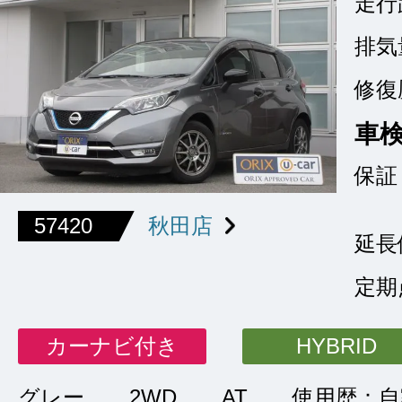
走行
排気
修復
車
保証
57420
秋田店
延長
定期
カーナビ付き
HYBRID
グレー
2WD
AT
使用歴：自