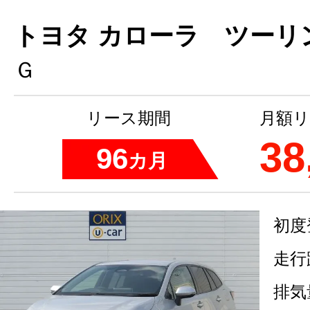
トヨタ カローラ ツーリン
Ｇ
リース期間
月額リ
38
96
カ月
初度
走行
排気