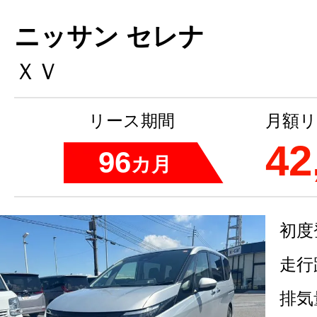
ニッサン セレナ
ＸＶ
リース期間
月額リ
42
96
カ月
初度
走行
排気