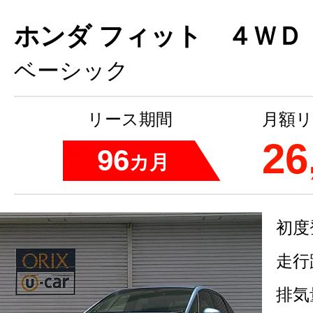
ホンダ フィット ４ＷＤ
ベーシック
リース期間
月額リ
26
96
カ月
初度
走行
排気