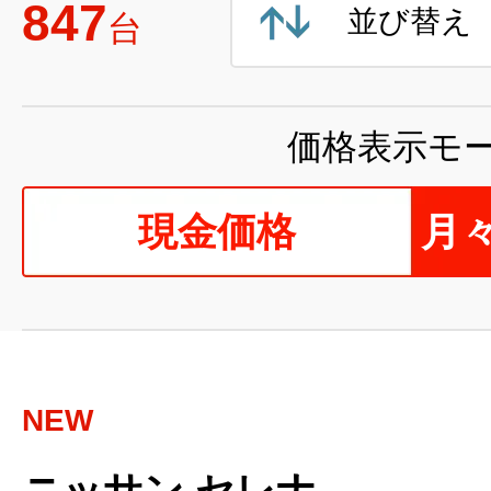
847
並び替え
台
価格表示モ
現金価格
月
NEW
ニッサン セレナ