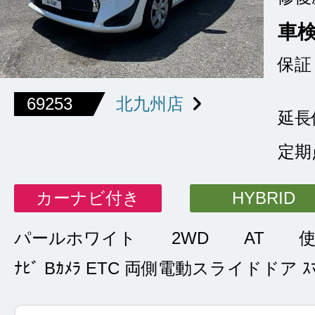
車
保証
69253
北九州店
延長
定期
カーナビ付き
HYBRID
パールホワイト
2WD
AT
ﾅﾋﾞ Bｶﾒﾗ ETC 両側電動スライドドア ｽﾏ