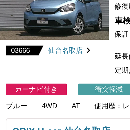
修復
車
保証
03666
仙台名取店
延長
定期
カーナビ付き
衝突軽減
ブルー
4WD
AT
使用歴：