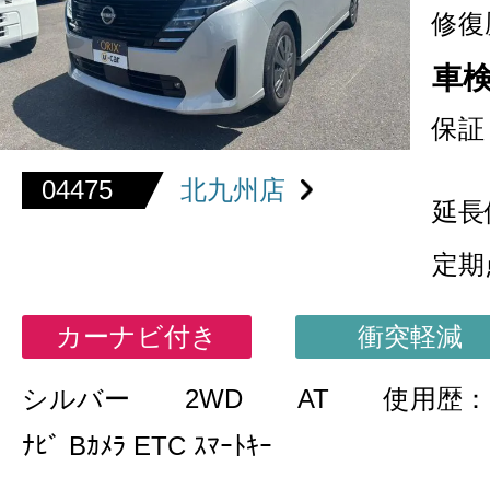
修復
車
保証
04475
北九州店
延長
定期
カーナビ付き
衝突軽減
シルバー
2WD
AT
使用歴
ﾅﾋﾞ Bｶﾒﾗ ETC ｽﾏｰﾄｷｰ