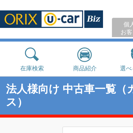
個
お客
在庫検索
商品紹介
選べ
法人様向け 中古車一覧（
ス）