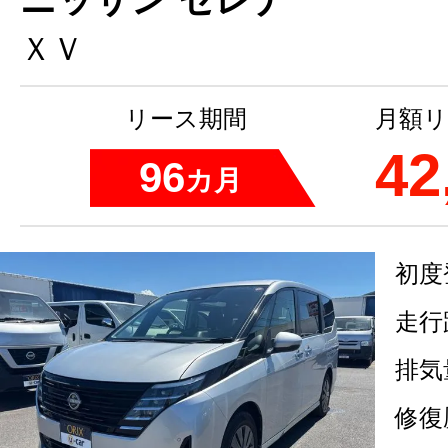
ＸＶ
リース期間
月額リ
42
96
カ月
初度
走行
排気
修復