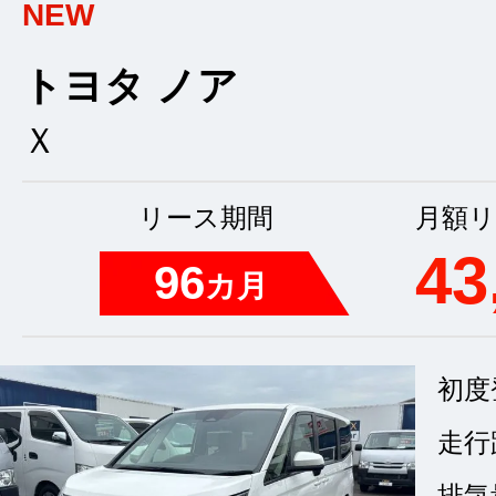
NEW
トヨタ ノア
Ｘ
リース期間
月額リ
43
96
カ月
初度
走行
排気