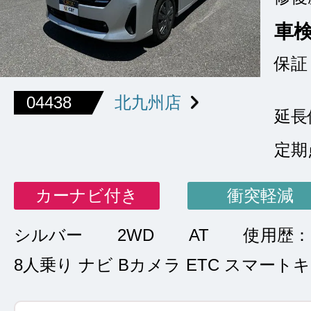
車
保証
04438
北九州店
延長
定期
カーナビ付き
衝突軽減
シルバー
2WD
AT
使用歴
8人乗り ナビ Bカメラ ETC スマート