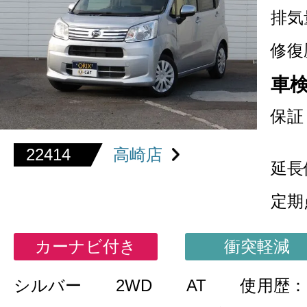
排気
修復
車
保証
22414
高崎店
延長
定期
カーナビ付き
衝突軽減
シルバー
2WD
AT
使用歴：