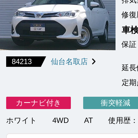
修復
車
保証
84213
仙台名取店
延長
定期
カーナビ付き
衝突軽減
ホワイト
4WD
AT
使用歴：