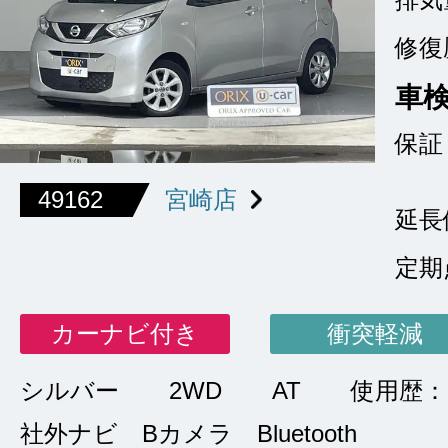
修復
車
保証
49162
宮崎店
延長
定期
カーナビ付き
衝突軽減
シルバー
2WD
AT
使用歴：
社外ナビ Bカメラ Bluetooth