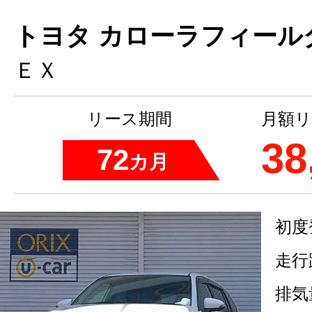
トヨタ カローラフィール
ＥＸ
リース期間
月額リ
38
72
カ月
初度
走行
排気