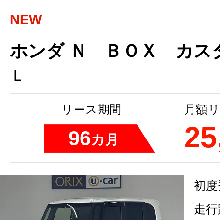
NEW
ホンダ Ｎ ＢＯＸ カス
Ｌ
リース期間
月額リ
25
96
カ月
初度
走行