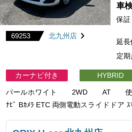
車
保証
69253
北九州店
延長
定期
カーナビ付き
HYBRID
パールホワイト
2WD
AT
ﾅﾋﾞ Bｶﾒﾗ ETC 両側電動スライドドア ｽﾏ