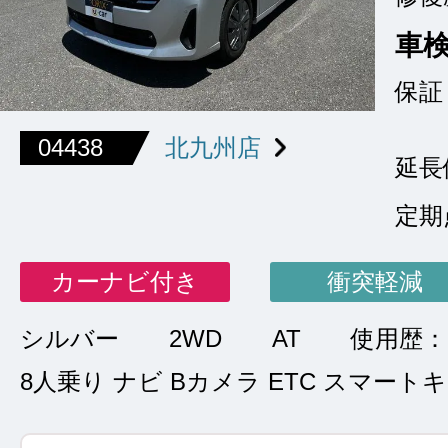
車
保証
04438
北九州店
延長
定期
カーナビ付き
衝突軽減
シルバー
2WD
AT
使用歴
8人乗り ナビ Bカメラ ETC スマート