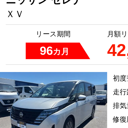
ＸＶ
リース期間
月額リ
42
96
カ月
初度
走行
排気
修復