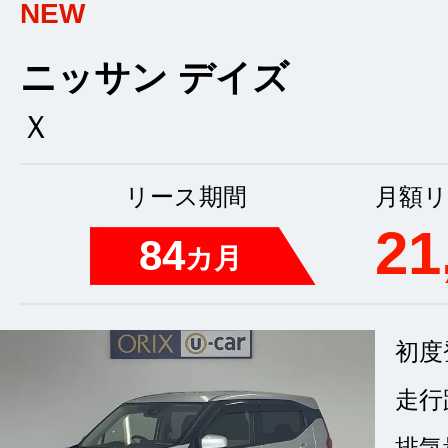
NEW
ニッサン デイズ
Ｘ
リース期間
月額リ
21
84
カ月
初度
走行
排気