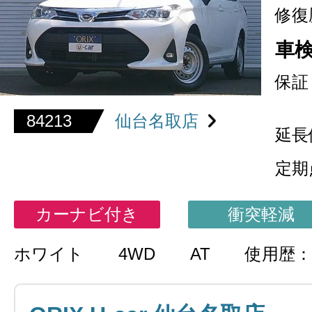
修復
車
保証
84213
仙台名取店
延長
定期
カーナビ付き
衝突軽減
ホワイト
4WD
AT
使用歴：