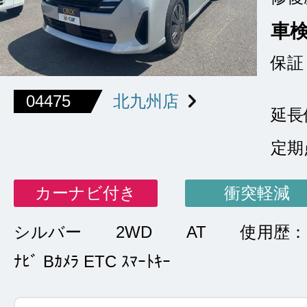
車
保証
04475
北九州店
延長
定期
カーナビ付き
衝突軽減
シルバー
2WD
AT
使用歴
ﾅﾋﾞ Bｶﾒﾗ ETC ｽﾏｰﾄｷｰ