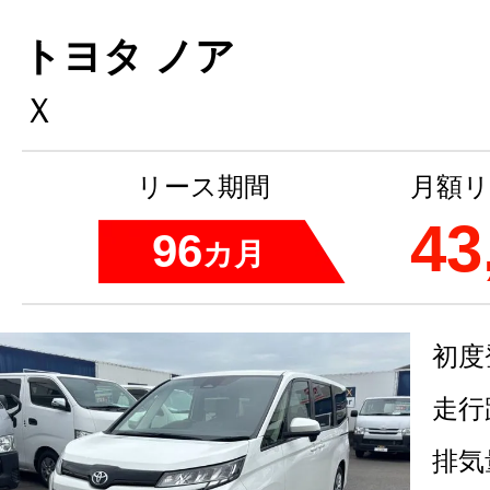
トヨタ ノア
Ｘ
リース期間
月額リ
43
96
カ月
初度
走行
排気