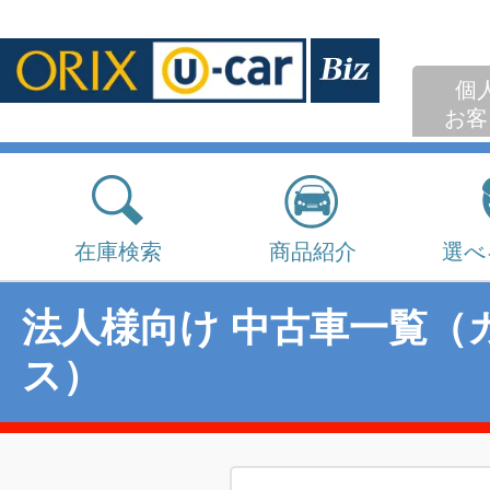
個
お客
在庫検索
商品紹介
選べ
法人様向け 中古車一覧（
ス）