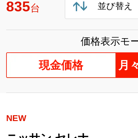
835
並び替え
台
価格表示モ
現金価格
月
NEW
ニッサン セレナ