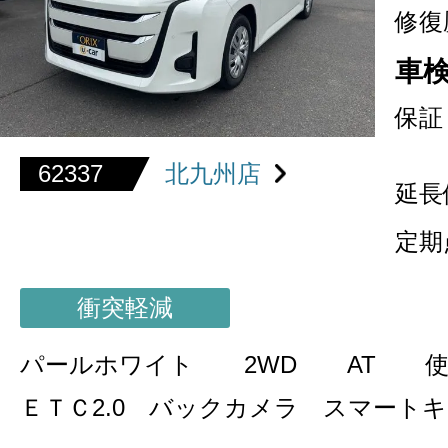
修復
車
保証
62337
北九州店
延長
定期
衝突軽減
パールホワイト
2WD
AT
ＥＴＣ2.0 バックカメラ スマート