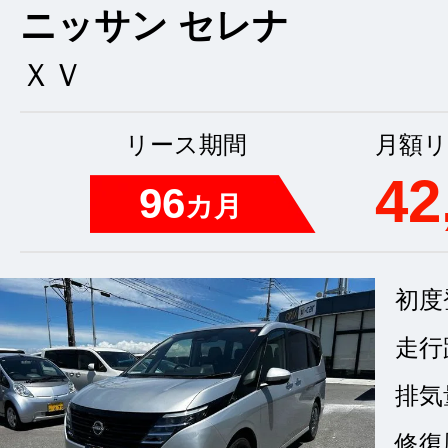
ニッサン セレナ
ＸＶ
リース期間
月額リ
42
96
カ月
初度
走行
排気
修復