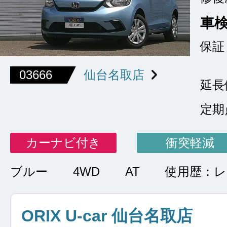
車
保証
03666
仙台名取店
延長
定期
カーナビ付き
衝突軽減
ブルー
4WD
AT
使用歴：
ORIX U-car 仙台名取店