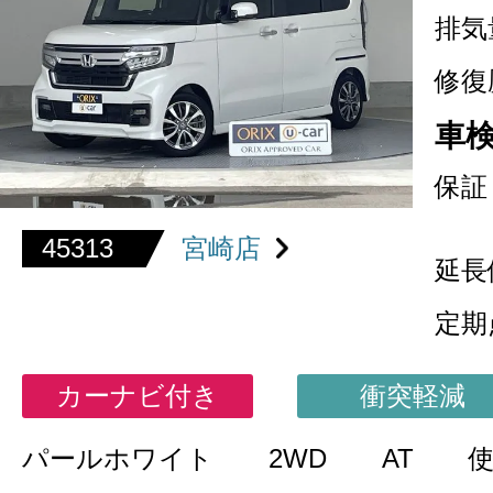
排気
修復
車
保証
45313
宮崎店
延長
定期
カーナビ付き
衝突軽減
パールホワイト
2WD
AT