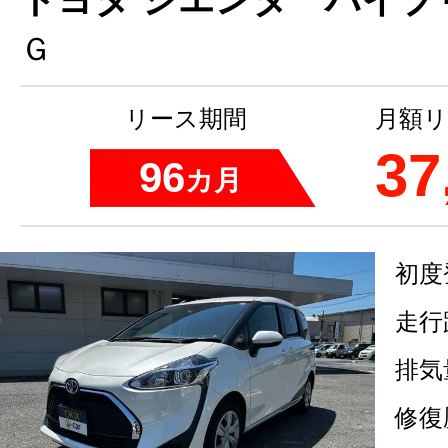
Ｇ
リース期間
月額リ
37
96
カ月
初度
走行
排気
修復