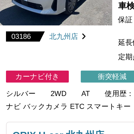
車
保証
03186
北九州店
延長
定期
カーナビ付き
衝突軽減
シルバー
2WD
AT
使用歴
ナビ バックカメラ ETC スマートキー