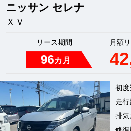
ニッサン セレナ
ＸＶ
リース期間
月額リ
42
96
カ月
初度
走行
排気
修復