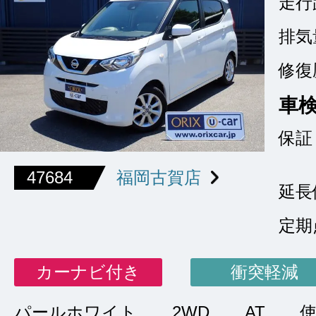
走行
排気
修復
車
保証
47684
福岡古賀店
延長
定期
カーナビ付き
衝突軽減
パールホワイト
2WD
AT