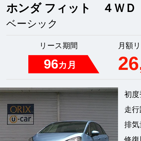
ホンダ フィット ４ＷＤ
ベーシック
リース期間
月額リ
26
96
カ月
初度
走行
排気
修復