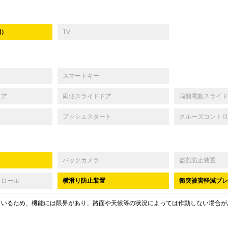
明）
TV
スマートキー
ドア
両側スライドドア
両側電動スライド
プッシュスタート
クルーズコントロ
バックカメラ
盗難防止装置
トロール
横滑り防止装置
衝突被害軽減ブレ
ているため、機能には限界があり、路面や天候等の状況によっては作動しない場合が