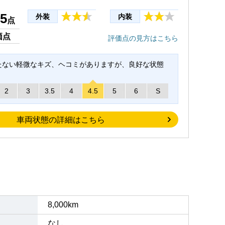
.5
外装
内装
点
価点
評価点の見方はこちら
たない軽微なキズ、ヘコミがありますが、良好な状態
2
3
3.5
4
4.5
5
6
S
車両状態の詳細はこちら
8,000km
なし