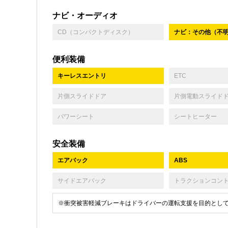
ナビ・オーディオ
CD（コンパクトディスク）
ナビ：その他（不
便利装備
キーレスエントリ
ETC
片側スライドドア
片側電動スライド
パワーシート
シートヒーター
安全装備
エアバック
ABS
サイドエアバック
トラクションコン
※衝突被害軽減ブレーキはドライバーの運転支援を目的とし