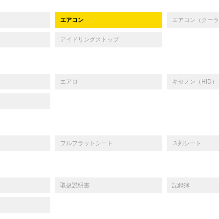
エアコン
エアコン（クーラ
アイドリングストップ
エアロ
キセノン（HID）
フルフラットシート
３列シート
取扱説明書
記録簿