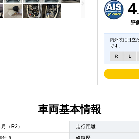
4
評
内外装に目立
です。
R
1
車両基本情報
年1月（R2）
走行距離
年付き
修復歴