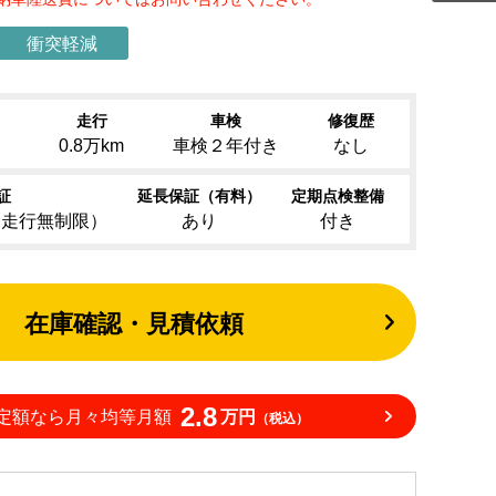
衝突軽減
走行
車検
修復歴
）
0.8万km
車検２年付き
なし
証
延長保証（有料）
定期点検整備
（走行無制限）
あり
付き
在庫確認・見積依頼
2.8
定額なら月々均等月額
万円
（税込）