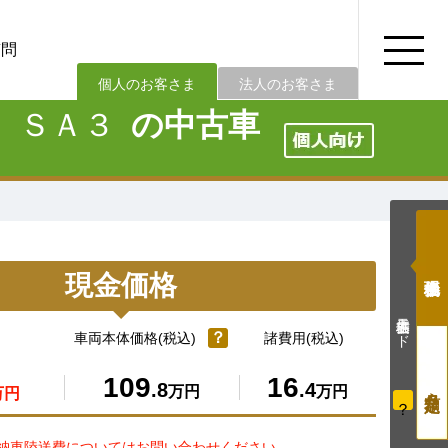
質問
法人のお客さま
個人のお客さま
 ＳＡ３
の中古車
現金価格
価格表示モード
？
車両本体価格(税込)
諸費用(税込)
109
16
.8
.4
万円
万円
万円
？
納車陸送費についてはお問い合わせください。