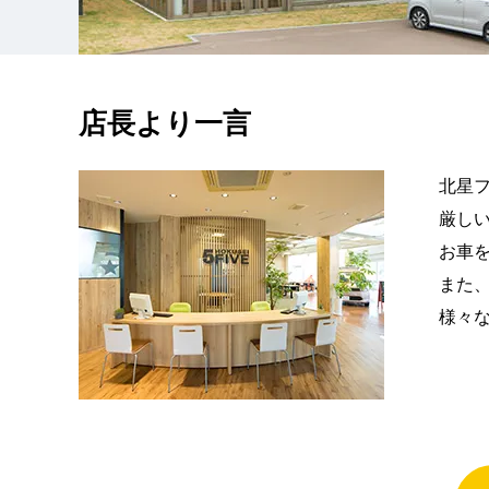
店長より一言
北星フ
厳し
お車
また
様々