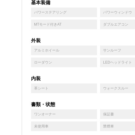
基本装備
パワーステアリング
パワーウィンドウ
MTモード付きAT
ダブルエアコン
外装
アルミホイール
サンルーフ
ローダウン
LEDヘッドライト
内装
革シート
ウォークスルー
書類・状態
ワンオーナー
保証書
未使用車
禁煙車