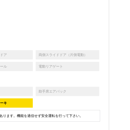
ドア
両側スライドドア（片側電動）
ール
電動リアゲート
助手席エアバック
ーキ
あります。機能を過信せず安全運転を行って下さい。