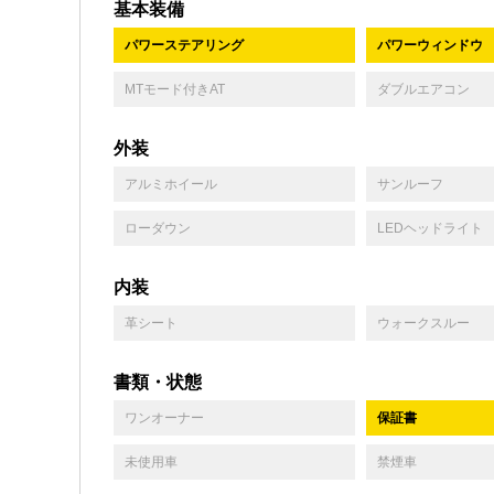
基本装備
パワーステアリング
パワーウィンドウ
MTモード付きAT
ダブルエアコン
外装
アルミホイール
サンルーフ
ローダウン
LEDヘッドライト
内装
革シート
ウォークスルー
書類・状態
ワンオーナー
保証書
未使用車
禁煙車