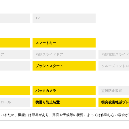
TV
スマートキー
ドア
両側スライドドア
両側電動スライド
プッシュスタート
クルーズコントロ
バックカメラ
盗難防止装置
トロール
横滑り防止装置
衝突被害軽減ブレ
ているため、機能には限界があり、路面や天候等の状況によっては作動しない場合が