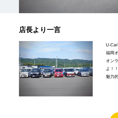
店長より一言
U-C
福岡
オン
よ！
魅力