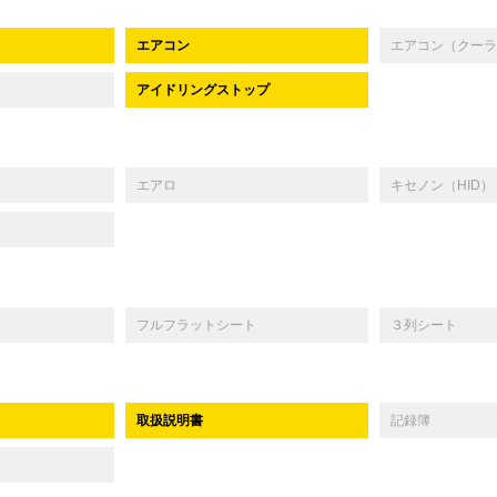
エアコン
エアコン（クーラ
アイドリングストップ
エアロ
キセノン（HID）
フルフラットシート
３列シート
取扱説明書
記録簿