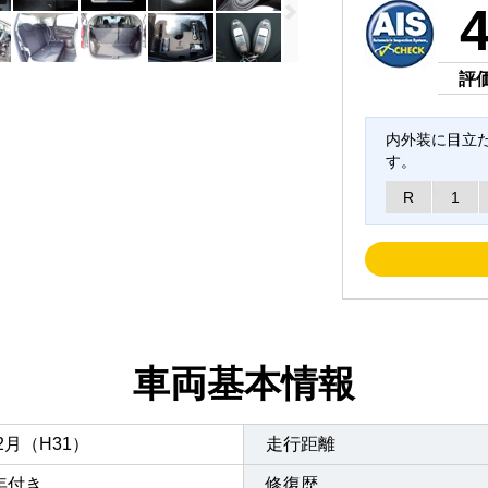
評
内外装に目立
す。
R
1
車両基本情報
年2月（H31）
走行距離
年付き
修復歴