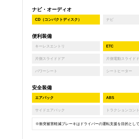
ナビ・オーディオ
CD（コンパクトディスク）
ナビ
便利装備
キーレスエントリ
ETC
片側スライドドア
片側電動スライド
パワーシート
シートヒーター
安全装備
エアバック
ABS
サイドエアバック
トラクションコン
※衝突被害軽減ブレーキはドライバーの運転支援を目的とし