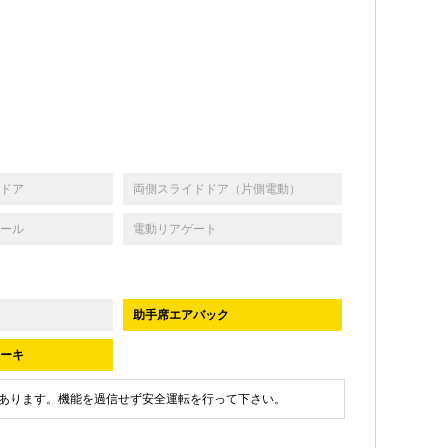
ドア
両側スライドドア（片側電動）
ール
電動リアゲート
助手席エアバック
ーキ
あります。機能を過信せず安全運転を行って下さい。