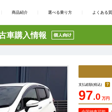
商品紹介
選べる乗り方
よくある
古車購入情報
？
支払総額(税込)
97
.0
万円
全国納車可能