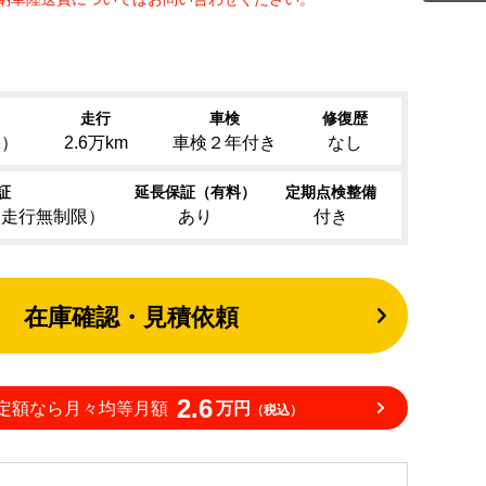
走行
車検
修復歴
1）
2.6万km
車検２年付き
なし
証
延長保証（有料）
定期点検整備
（走行無制限）
あり
付き
在庫確認・見積依頼
2.6
定額なら月々均等月額
万円
（税込）