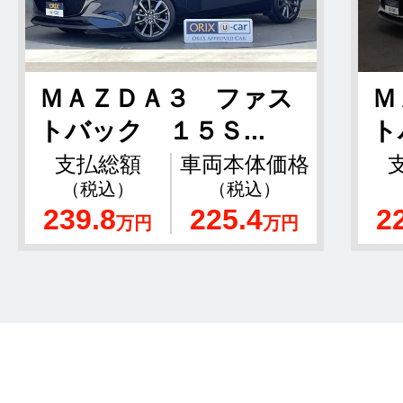
ＭＡＺＤＡ３ ファス
Ｍ
トバック １５Ｓ...
ト
支払総額
車両本体価格
（税込）
（税込）
239.8
225.4
2
万円
万円