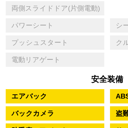
両側スライドドア(片側電動)
パワーシート
シ
プッシュスタート
ク
電動リアゲート
安全装備
エアバック
AB
バックカメラ
盗