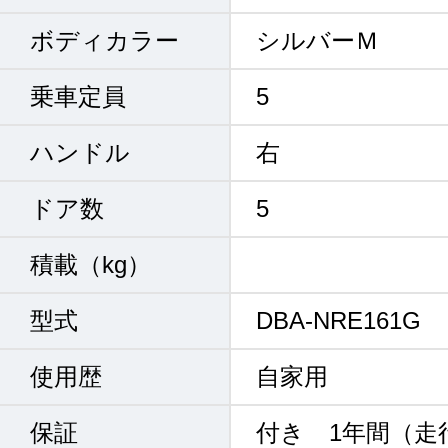
ボディカラー
シルバーＭ
乗車定員
5
ハンドル
右
ドア数
5
積載（kg）
型式
DBA-NRE161G
使用歴
自家用
保証
付き 1年間（走