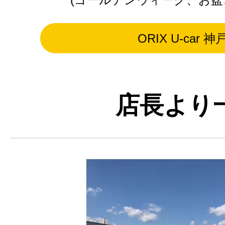
ORIX U-car 神
店長より