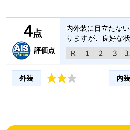
4
内外装に目立たな
点
りますが、良好な
評価点
外装
内