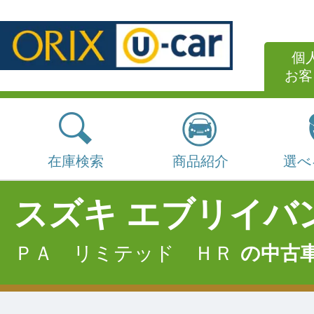
個
お客
在庫検索
商品紹介
選べ
スズキ エブリイバ
ＰＡ リミテッド ＨＲ
の中古