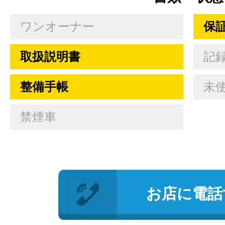
ワンオーナー
保
取扱説明書
記
整備手帳
未
禁煙車
お店に電話