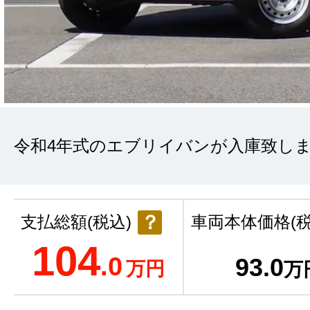
令和4年式のエブリイバンが入庫致し
？
支払総額(税込)
車両本体価格(税
104
.0
93
.0
万円
万