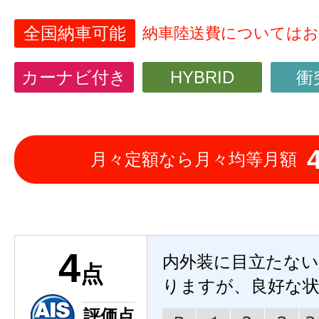
全国納車可能
納車陸送費については
カーナビ付き
HYBRID
衝
月々定額なら月々均等月額
4
内外装に目立たな
点
りますが、良好な
評価点