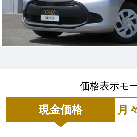
価格表示モ
現金価格
月