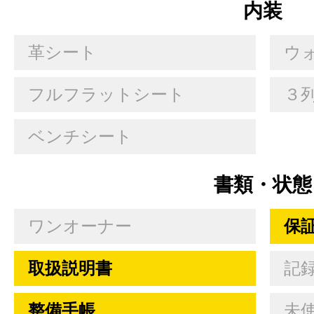
内装
革シート
ウ
フルフラットシート
３
ベンチシート
書類・状態
ワンオーナー
保
取扱説明書
記
整備手帳
未