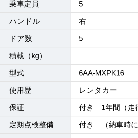
乗車定員
5
ハンドル
右
ドア数
5
積載（kg）
型式
6AA-MXPK16
使用歴
レンタカー
保証
付き 1年間（走
定期点検整備
付き （納車時