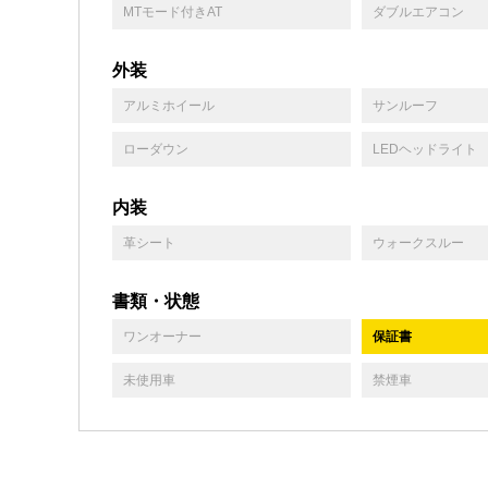
MTモード付きAT
ダブルエアコン
外装
アルミホイール
サンルーフ
ローダウン
LEDヘッドライト
内装
革シート
ウォークスルー
書類・状態
ワンオーナー
保証書
未使用車
禁煙車