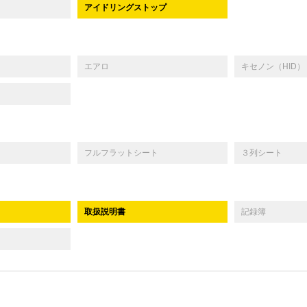
アイドリングストップ
エアロ
キセノン（HID）
フルフラットシート
３列シート
取扱説明書
記録簿