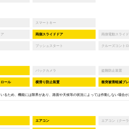
スマートキー
ドア
両側スライドドア
両側電動スライド
プッシュスタート
クルーズコントロ
バックカメラ
盗難防止装置
トロール
横滑り防止装置
衝突被害軽減ブレ
ているため、機能には限界があり、路面や天候等の状況によっては作動しない場合が
エアコン
エアコン（クーラ