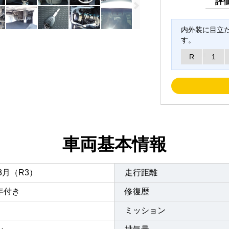
評
内外装に目立
す。
R
1
車両基本情報
年3月（R3）
走行距離
年付き
修復歴
ミッション