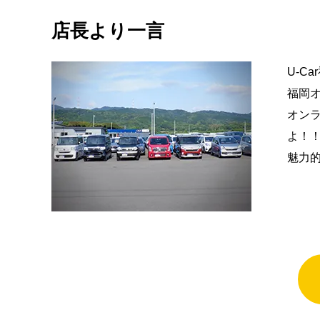
店長より一言
U-C
福岡
オン
よ！
魅力