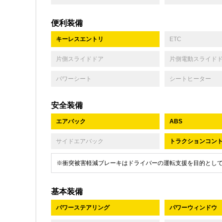
便利装備
キーレスエントリ
ETC
片側スライドドア
片側電動スライド
パワーシート
シートヒーター
安全装備
エアバック
ABS
サイドエアバック
トラクションコン
※衝突被害軽減ブレーキはドライバーの運転支援を目的とし
基本装備
パワーステアリング
パワーウィンドウ