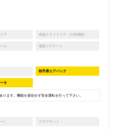
ドア
両側スライドドア（片側電動）
ール
電動リアゲート
助手席エアバック
ーキ
あります。機能を過信せず安全運転を行って下さい。
ー）
フロアマット