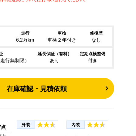
走行
車検
修復歴
）
6.2万km
車検２年付き
なし
証
延長保証（有料）
定期点検整備
（走行無制限）
あり
付き
在庫確認・見積依頼
4
外装
内装
点