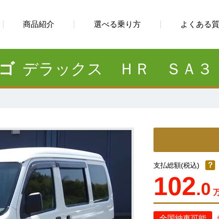
商品紹介
選べる乗り方
よくある
ゴ
デラックス ＨＲ ＳＡ３
？
支払総額(税込)
102
.0
全国納車可能