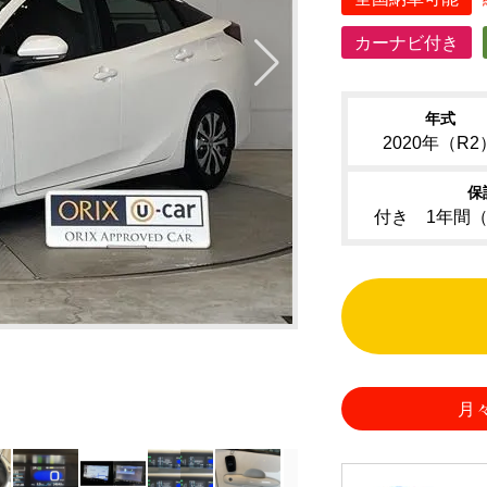
カーナビ付き
年式
2020年（R2
保
付き 1年間
月