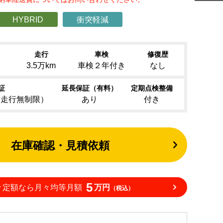
HYBRID
衝突軽減
走行
車検
修復歴
）
3.5万km
車検２年付き
なし
証
延長保証（有料）
定期点検整備
（走行無制限）
あり
付き
在庫確認・見積依頼
5
々定額なら月々均等月額
万円
（税込）