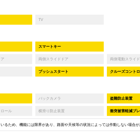
TV
スマートキー
ドア
両側スライドドア
両側電動スライド
プッシュスタート
クルーズコントロ
バックカメラ
盗難防止装置
トロール
横滑り防止装置
衝突被害軽減ブレ
ているため、機能には限界があり、路面や天候等の状況によっては作動しない場合が