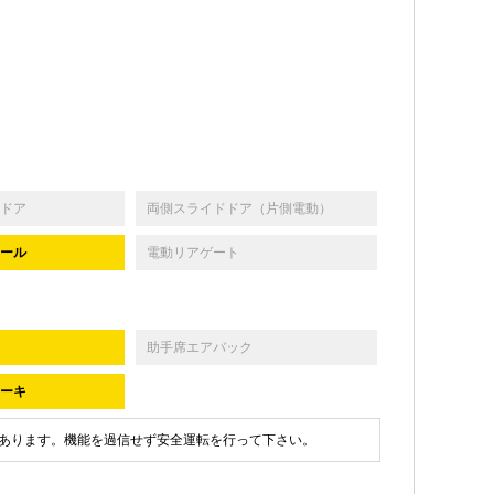
ドア
両側スライドドア（片側電動）
ール
電動リアゲート
助手席エアバック
ーキ
あります。機能を過信せず安全運転を行って下さい。