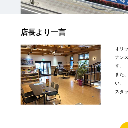
店長より一言
オリッ
ナン
す。
また
い。
スタ