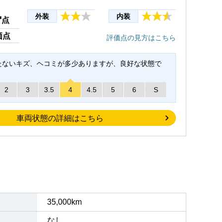
4
外装
内装
点
価点
評価点の見方はこちら
たないキズ、ヘコミが多少ありますが、良好な状態で
2
3
3.5
4
4.5
5
6
S
車両状態の詳細はこちら
35,000km
なし