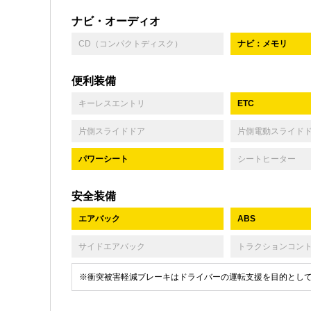
ナビ・オーディオ
CD（コンパクトディスク）
ナビ：メモリ
便利装備
キーレスエントリ
ETC
片側スライドドア
片側電動スライド
パワーシート
シートヒーター
安全装備
エアバック
ABS
サイドエアバック
トラクションコン
※衝突被害軽減ブレーキはドライバーの運転支援を目的とし