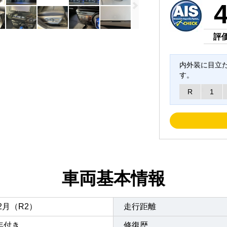
評
内外装に目立
す。
R
1
車両基本情報
年2月（R2）
走行距離
年付き
修復歴