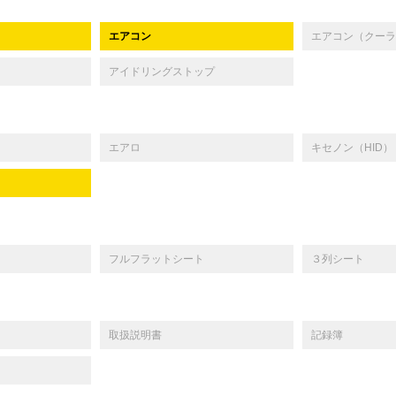
エアコン
エアコン（クーラ
アイドリングストップ
エアロ
キセノン（HID）
フルフラットシート
３列シート
取扱説明書
記録簿