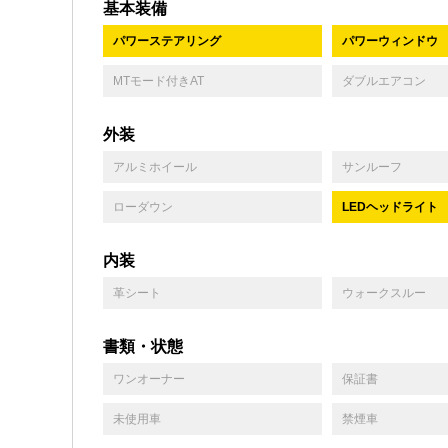
基本装備
パワーステアリング
パワーウィンドウ
MTモード付きAT
ダブルエアコン
外装
アルミホイール
サンルーフ
ローダウン
LEDヘッドライト
内装
革シート
ウォークスルー
書類・状態
ワンオーナー
保証書
未使用車
禁煙車