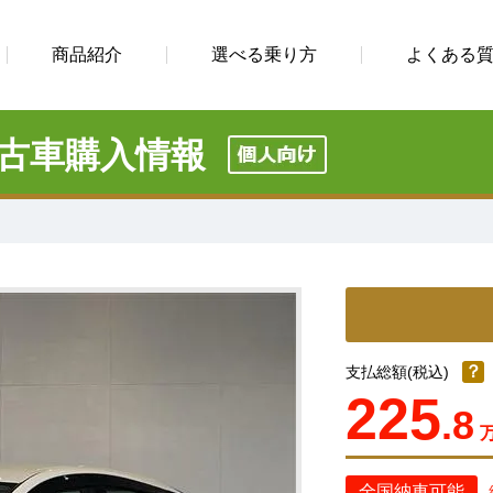
商品紹介
選べる乗り方
よくある
古車購入情報
？
支払総額(税込)
225
.8
全国納車可能