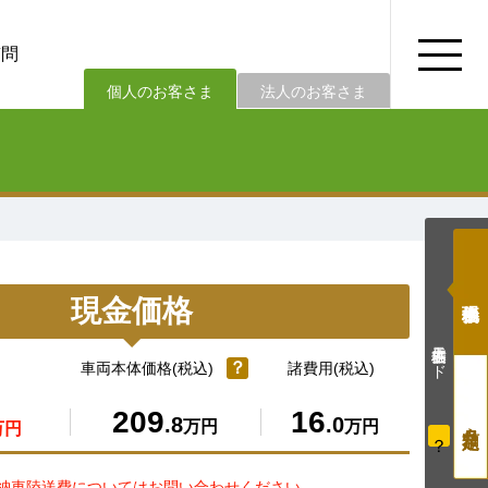
質問
法人のお客さま
個人のお客さま
現金価格
価格表示モード
？
車両本体価格(税込)
諸費用(税込)
209
16
.8
.0
万円
万円
万円
？
納車陸送費についてはお問い合わせください。