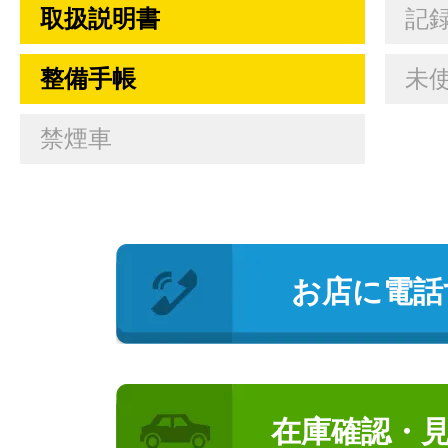
取扱説明書
記
整備手帳
未
禁煙車
お店に電話
在庫確認・