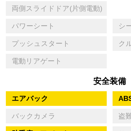
両側スライドドア(片側電動)
パワーシート
シ
プッシュスタート
ク
電動リアゲート
安全装備
エアバック
AB
バックカメラ
盗