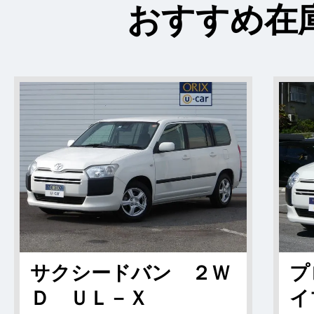
おすすめ在
サクシードバン ２Ｗ
プ
Ｄ ＵＬ－Ｘ
イ