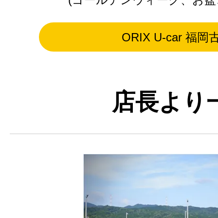
ORIX U-car 福
店長より