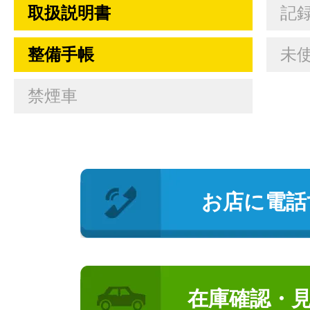
取扱説明書
記
整備手帳
未
禁煙車
お店に電話
在庫確認・