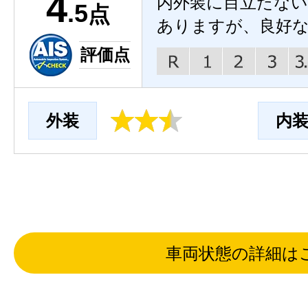
4
内外装に目立たな
.5
点
ありますが、良好
評価点
外装
内
車両状態の詳細は