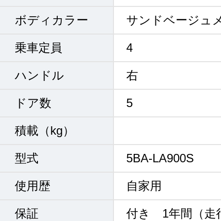
ボディカラー
サンドベージュ
乗車定員
4
ハンドル
右
ドア数
5
積載（kg）
型式
5BA-LA900S
使用歴
自家用
保証
付き 1年間（走