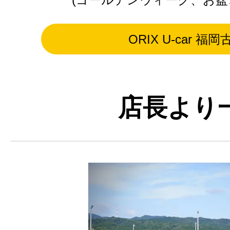
ORIX U-car 福
店長より