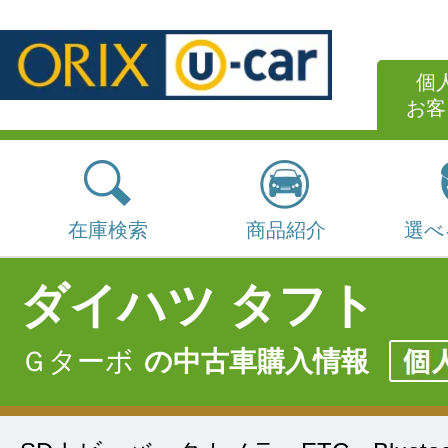
個
お客
在庫検索
商品紹介
選べ
ダイハツ タフト
Ｇターボ
の中古車購入情報