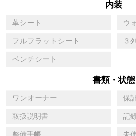
内装
革シート
ウ
フルフラットシート
３
ベンチシート
書類・状態
ワンオーナー
保
取扱説明書
記
整備手帳
未