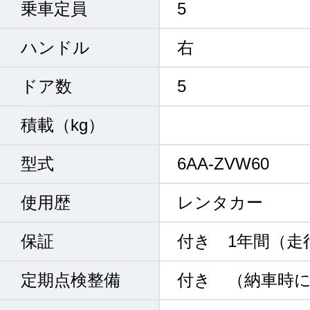
乗車定員
5
ハンドル
右
ドア数
5
積載（kg）
型式
6AA-ZVW60
使用歴
レンタカー
保証
付き 1年間（走
定期点検整備
付き （納車時