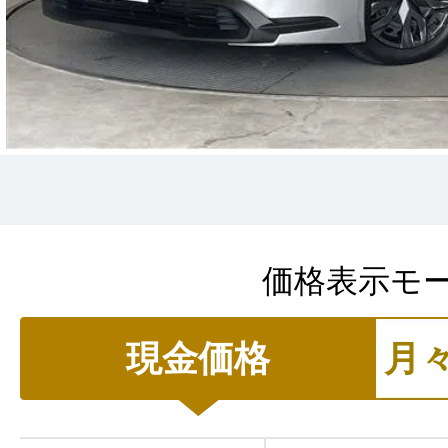
価格表示モ
現金価格
月