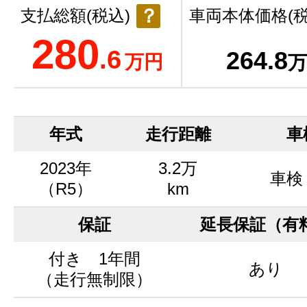
？
支払総額(税込)
車両本体価格(税
280
.6
264
.8
万円
万
年式
走行距離
車
2023年
3.2万
車検
（R5）
km
保証
延長保証（有
付き 1年間
あり
（走行無制限）