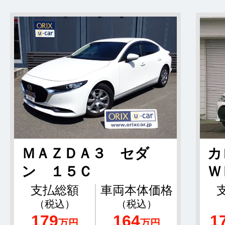
ＭＡＺＤＡ３ セダ
カ
ン １５Ｃ
Ｗ
支払総額
車両本体価格
（税込）
（税込）
179
164
1
万円
万円