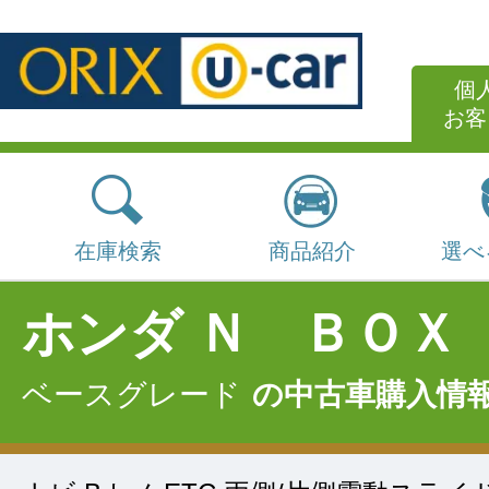
個
お客
在庫検索
商品紹介
選べ
ホンダ Ｎ ＢＯＸ
ベースグレード
の中古車購入情