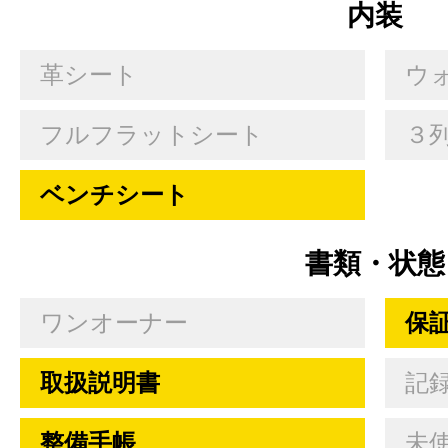
内装
革シート
ウ
フルフラットシート
３
ベンチシート
書類・状態
ワンオーナー
保
取扱説明書
記
整備手帳
未