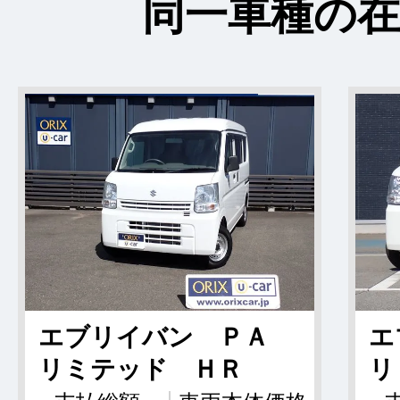
同一車種の在
エブリイバン ＰＡ
エ
リミテッド ＨＲ
リ