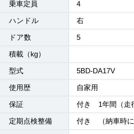
乗車定員
4
ハンドル
右
ドア数
5
積載（kg）
型式
5BD-DA17V
使用歴
自家用
保証
付き 1年間（走
定期点検整備
付き （納車時