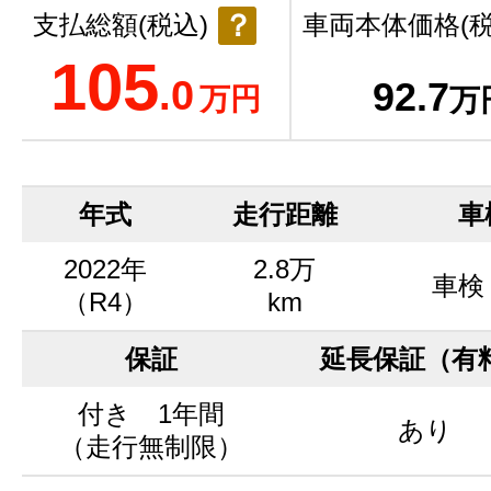
？
支払総額(税込)
車両本体価格(税
105
.0
92
.7
万円
万
年式
走行距離
車
2022年
2.8万
車検
（R4）
km
保証
延長保証（有
付き 1年間
あり
（走行無制限）