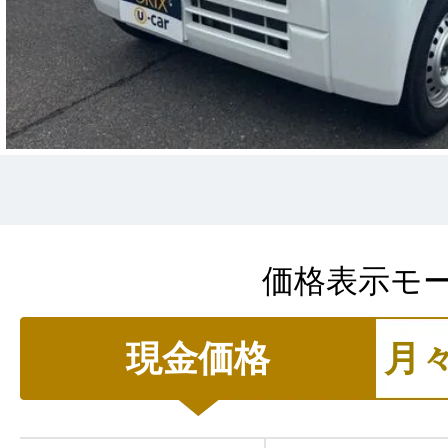
価格表示モ
現金価格
月