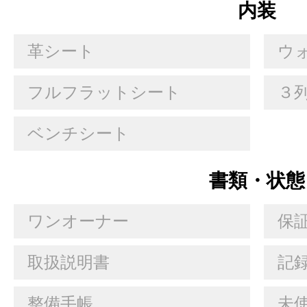
内装
革シート
ウ
フルフラットシート
３
ベンチシート
書類・状態
ワンオーナー
保
取扱説明書
記
整備手帳
未