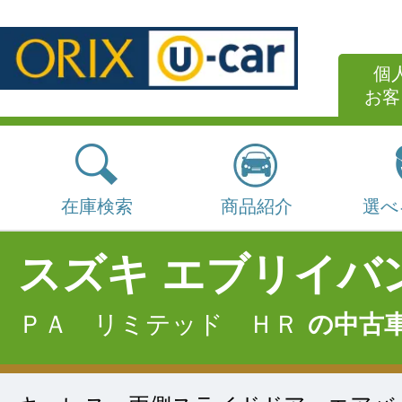
個
お客
在庫検索
商品紹介
選べ
スズキ エブリイバ
ＰＡ リミテッド ＨＲ
の中古