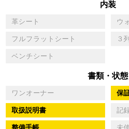
内装
革シート
ウ
フルフラットシート
３
ベンチシート
書類・状態
ワンオーナー
保
取扱説明書
記
整備手帳
未