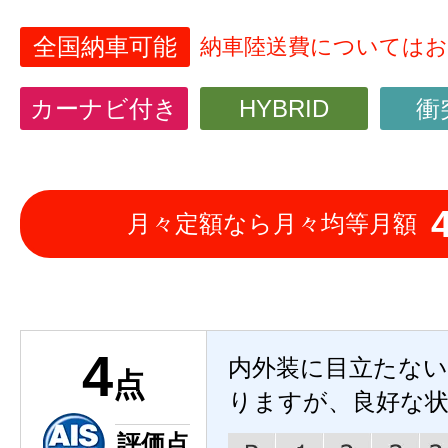
全国納車可能
納車陸送費については
カーナビ付き
HYBRID
衝
月々定額なら月々均等月額
4
内外装に目立たな
点
りますが、良好な
評価点