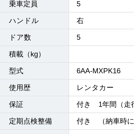
乗車定員
5
ハンドル
右
ドア数
5
積載（kg）
型式
6AA-MXPK16
使用歴
レンタカー
保証
付き 1年間（走
定期点検整備
付き （納車時