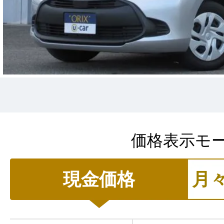
価格表示モ
現金価格
月